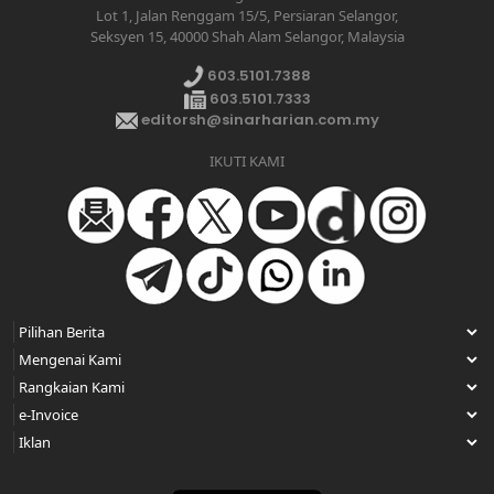
Lot 1, Jalan Renggam 15/5, Persiaran Selangor,
Seksyen 15, 40000 Shah Alam Selangor, Malaysia
603.5101.7388
603.5101.7333
editorsh@sinarharian.com.my
IKUTI KAMI