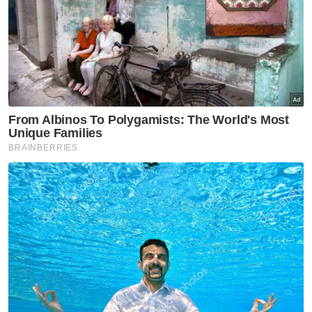
tugasnya untuk menghantar bahan berita.
"Saya sedikit panik apabila sukar mengakses
internet kerana bahan berita perlu dihantar
segera. Hendak ke kawasan berhampiran
jauh mengambil masa sehingga 45 minit.
Kami lega apabila mendapat tahu kedai kopi
ini menawarkan WiFi percuma, terima kasih
kepada pemilik," katanya
Artikel Berkaitan:
PRK Nenggiri: Pengundi warga emas mahu wakil
rakyat dipilih lebih bertanggungjawab
PRK Nenggiri: Calon BN, PN berpelukan di pusat
mengundi
Pesakit buah pinggang kronik tetap mengundi walau
diusung dengan katil
PRK Nenggiri: 20 pusat mengundi dibuka 8 pagi ini
PRK Nenggiri sengit, seimbang