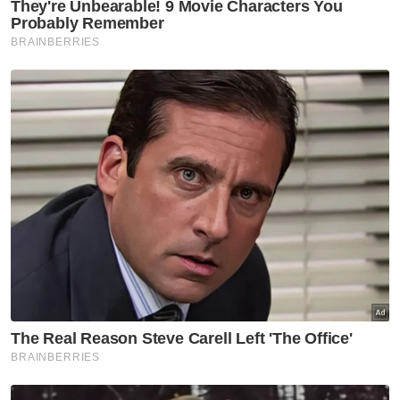
Muat turun aplikasi Sinar Harian.
Klik di sini!
Harap bantu kajian selidik kami dan
×
dapatkan baucar tunai.
Berapakah umur anda?
Kurang daripada 18 tahun
18 - 24 tahun
25 - 34 tahun
35 - 44 tahun
45 - 54 tahun
55 - 64 tahun
65 tahun dan ke atas
VPoints:
0
Masuk | Daftar