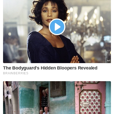
Kamarudin (berdiri) menyifatkan tindakan itu bagi memudah
penduduk mendapatkan akses internet.
Sementara itu, pengamal media, Kamarul
Bismi Kamaruzaman, 26, berkata,
kemudahan itu membantu memudahkan