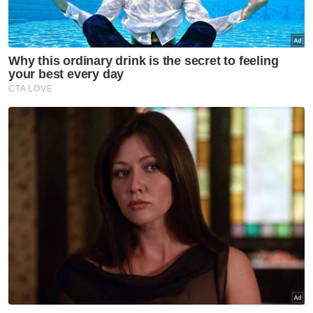
Pengundi DUN Nenggiri pilih wakil rakyat baharu hari
ini
Penduduk, Faiz Mohamed, 28, memberitahu,
masalah itu sudah lama berlanjutan sehingga
memaksa mereka menaiki bukit berhampiran
jika ingin mengakses internet.
"Kami berharap wakil rakyat yang dipilih pada
PRK kali ini akan memberi banyak berita
gembira kepada penduduk, terutama dari
segi kemudahan," katanya.