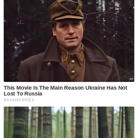
PRK Nenggiri
DUN Nenggiri
WiFi
Kedai Kopi
Artikel Disyorkan