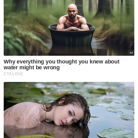
Kelantan
MRSM Ulul Albab Tanah Merah
mula dibina suku pertama
tahun depan
Kelantan
Darul Ulum Al Mahfuz sasar
bina kompleks tahfiz baharu
Kelantan
'Awak tenunglah muka saya
lama-lama, nanti saya dah
tiada sudah tidak boleh tengok'
Kelantan
'Saya ingat sudah mati' -
Pemain bola sepak kongsi detik
cemas dipanah petir