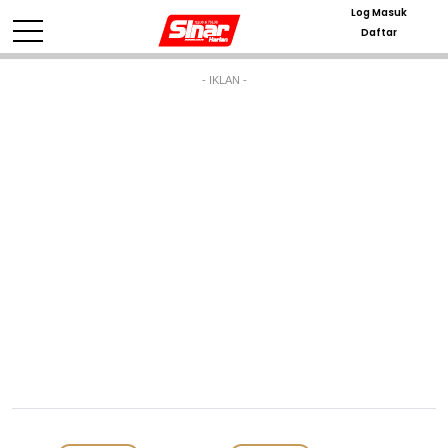
Log Masuk
Daftar
- IKLAN -