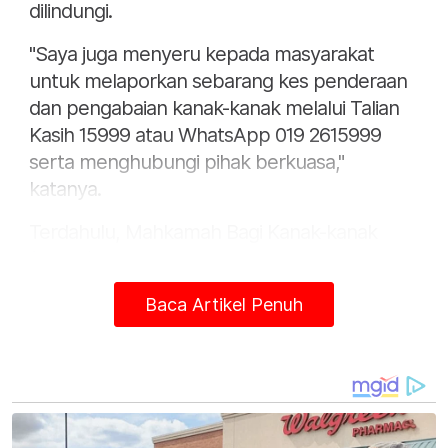
dilindungi.
"Saya juga menyeru kepada masyarakat
untuk melaporkan sebarang kes penderaan
dan pengabaian kanak-kanak melalui Talian
Kasih 15999 atau WhatsApp 019 2615999
serta menghubungi pihak berkuasa,"
katanya.
Terdahulu, Mahkamah Bagi Kanak-kanak
(MBKK) Shah Alam, Selangor pada Jumaat
mengeluarkan perintah jagaan sementara ke
Baca Artikel Penuh
atas adik Allahyarham Zayn Rayyan, kepada
OYLS yang juga merupakan waris keluarga
untuk tempoh interim dua bulan.