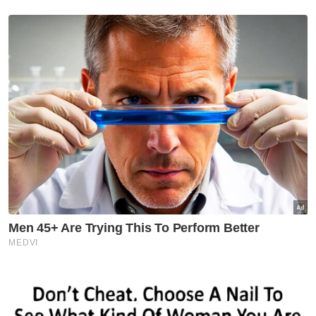
Selangor KL
10,000 sukarelawan jadi nadi
SUKMA Selangor
Selangor KL
Empat dekad menjinak ikan
Selangor KL
'Speaker tentukan status
kerusi DUN selepas semakan' -
Amirudin
Selangor KL
Peruntukan Sukma dedah
kepincangan pentadbiran
Kerajaan Madani - Pemuda Pas
Selangor