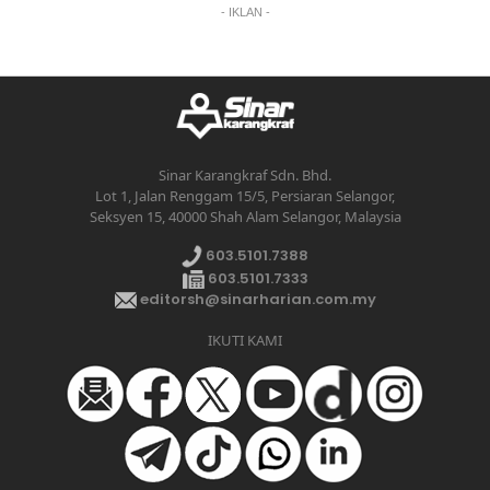
- IKLAN -
Sinar Karangkraf Sdn. Bhd.
Lot 1, Jalan Renggam 15/5, Persiaran Selangor,
Seksyen 15, 40000 Shah Alam Selangor, Malaysia
603.5101.7388
603.5101.7333
editorsh@sinarharian.com.my
IKUTI KAMI