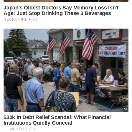
65 tahun dan ke atas
VPoints:
0
Masuk | Daftar
Zayn Rayyan
JKM
Adik Zayn Rayyan
Artikel Disyorkan