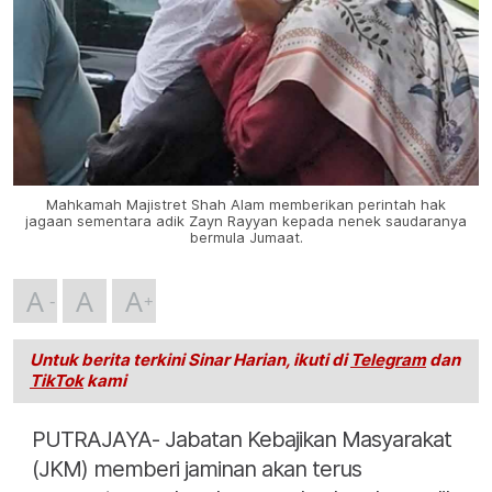
Mahkamah Majistret Shah Alam memberikan perintah hak
jagaan sementara adik Zayn Rayyan kepada nenek saudaranya
bermula Jumaat.
A
A
A
Untuk berita terkini Sinar Harian, ikuti di
Telegram
dan
TikTok
kami
PUTRAJAYA- Jabatan Kebajikan Masyarakat
(JKM) memberi jaminan akan terus