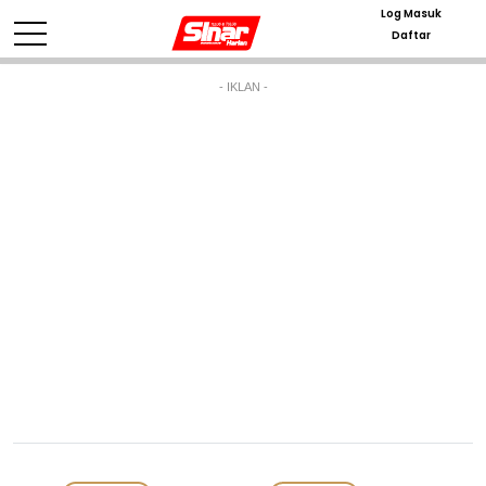
Log Masuk
Daftar
- IKLAN -