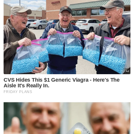
Keputusan tersebut selaras dengan
peruntukan di bawah Akta Kanak-Kanak 2001
[Akta 611].
Pada 13 Jun lalu, Zaim Ikhwan dan isteri,
Ismanira yang kedua-duanya berusia 29
tahun mengaku tidak bersalah di Mahkamah
Sesyen Petaling Jaya atas pertuduhan