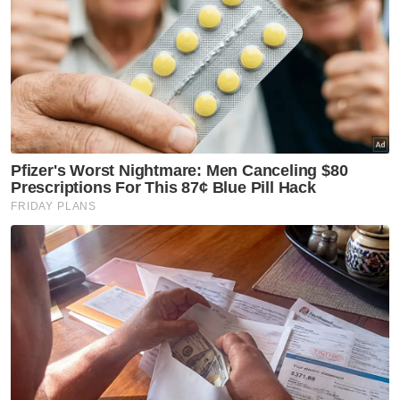
mengabaikan Zayn Rayyan dengan cara yang
mungkin akan menyebabkannya mengalami
kecederaan fizikal.
Kejadian membabitkan kanak-kanak autistik
berusia enam tahun itu didakwa berlaku di
Apartment Idaman, Damansara Damai, pada
5 Disember tahun lalu.
Artikel Berkaitan:
Adik Zayn Rayyan masih dalam jagaan JKM
JKM kenal pasti orang yang layak jadi penjaga adik
Zayn Rayyan
[VIDEO] Polis minta SKMM turunkan kandungan
tangkap layar siasatan kes Zayn Rayyan