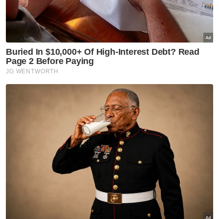
Muat turun aplikasi Sinar Harian.
Klik di sini!
Harap bantu kajian selidik kami dan
×
dapatkan baucar tunai.
Berapakah umur anda?
Kurang daripada 18 tahun
18 - 24 tahun
25 - 34 tahun
35 - 44 tahun
45 - 54 tahun
55 - 64 tahun