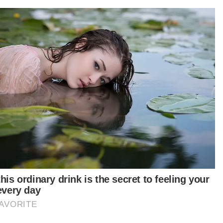
t turun aplikasi Sinar Harian.
Klik di sini!
i Ditahan
Cekik
k
Isteri
Gaung
Artikel Disyorkan
Semasa
Bagasi berisi bahan menyerupai
dadah, bahan letupan: Polis buka
kertas siasatan