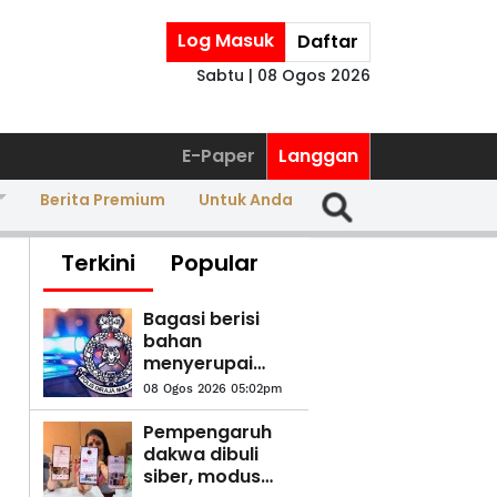
Log Masuk
Daftar
Sabtu | 08 Ogos 2026
E-Paper
Langgan
Berita Premium
Untuk Anda
Terkini
Popular
Bagasi berisi
bahan
menyerupai
dadah, bahan
08 Ogos 2026 05:02pm
letupan: Polis
buka kertas
Pempengaruh
siasatan
dakwa dibuli
siber, modus