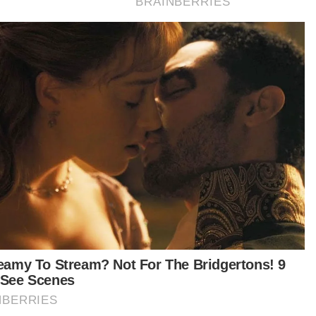
rnya, sebaik siasatan kes di Baling selesai,
pek akan ditangkap semula oleh IPD Gerik
uk melengkapkan siasatan bersangkut kes ini.
Berita Telus & Tulus menerusi
E-Mel setiap hari!
s disiasat di bawah Seksyen 307 Kanun
eksaan kerana cubaan membunuh," katanya
aklumkan suspek turut mempunyai beberapa
od lampau termasuk dadah.