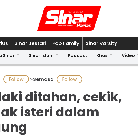
Plus
Sinar Bestari
Pop Family
Sinar Varsity
a Sinar
Sinar Islam
Podcast
Khas
Video
A
>
Semasa
laki ditahan, cekik,
lak isteri dalam
aung