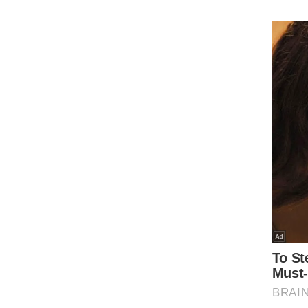
Uja
sus
unt
"Ke
Kes
mem
rek