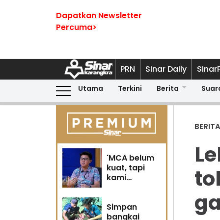
Dapatkan Newsletter
Percuma>
PRN
Sinar Daily
Sinar
Utama
Terkini
Berita
Suar
BERIT
Le
'MCA belum
kuat, tapi
to
kami
berubah' -
g
Sin Woon
Simpan
bangkai