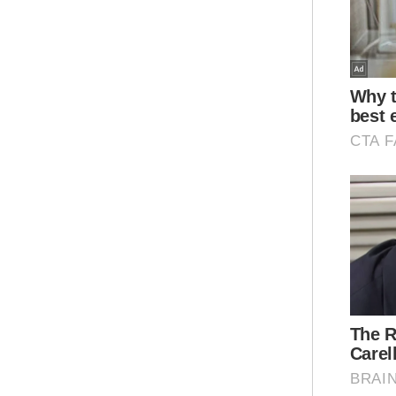
Kat
kaw
ke 
Ar
"Ma
leb
lanj
Zul
IPD
di 