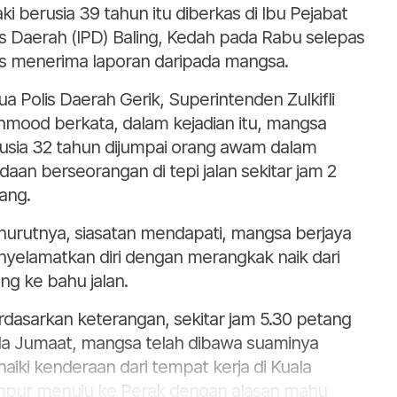
aki berusia 39 tahun itu diberkas di Ibu Pejabat
is Daerah (IPD) Baling, Kedah pada Rabu selepas
is menerima laporan daripada mangsa.
ua Polis Daerah Gerik, Superintenden Zulkifli
mood berkata, dalam kejadian itu, mangsa
usia 32 tahun dijumpai orang awam dalam
daan berseorangan di tepi jalan sekitar jam 2
ang.
urutnya, siasatan mendapati, mangsa berjaya
yelamatkan diri dengan merangkak naik dari
ng ke bahu jalan.
rdasarkan keterangan, sekitar jam 5.30 petang
a Jumaat, mangsa telah dibawa suaminya
aiki kenderaan dari tempat kerja di Kuala
pur menuju ke Perak dengan alasan mahu