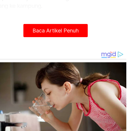
ang ke kampung.
panjang perjalanan telah berlaku pertengkaran
ut mengakibatkan suspek memberhentikan
Baca Artikel Penuh
eta dan bertindak mencekik leher serta
ngugut mahu membunuh mangsa dengan
au.
ngsa yang ketakutan keluar dari kereta, namun
jaya dihalang suspek sebelum kenderaan
andu memecut sehingga sampai ke laluan JRTB
Gerik," katanya dalam kenyataan di sini pada
mis.
iau berkata, semasa tiba di lokasi kejadian sekitar
 5 pagi, berlaku sekali lagi pertengkaran mulut
ara pasangan itu yang membawa kepada
gelutan di bahu jalan.