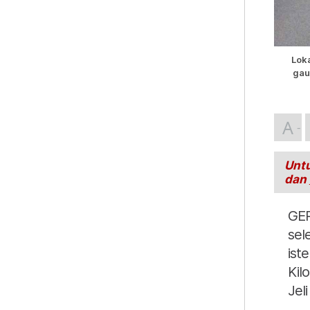
Loka
gau
A
Untu
dan
GER
sel
ist
Kil
Jeli