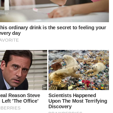
anya, suspek kemudiannya bertindak luar
alan dengan menolak mangsa sehingga jatuh
dalam gaung.
tikel Berkaitan:
Kereta terbabas dikejar polis, lelaki ditahan bersama
lebih 111 kg ganja
Suami cekik, tolak isteri dalam gaung
Suami isteri jual sepucuk pistol RM10,000 kepada lelaki
Israel
ngsa yang mengalami kesan calar, luka dan
am pada tubuh badan telah menerima rawatan
ut di Hospital Taiping," katanya.
kifli berkata, tangkapan ke atas suspek dibuat
 Baling kerana terdapat kes melibatkan lelaki itu
kawasan pentadbiran polis berkenaan.