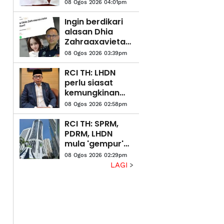
operandi
08 Ogos 2026 04:01pm
serang pemilik
bisnes wanita
Ingin berdikari
alasan Dhia
Zahraaxavieta
Neelopher
08 Ogos 2026 03:39pm
keluar rumah
RCI TH: LHDN
perlu siasat
kemungkinan
pengelakan
08 Ogos 2026 02:58pm
cukai Kumpulan
TH bagi tempoh
RCI TH: SPRM,
2014-2020
PDRM, LHDN
mula 'gempur'
individu terlibat
08 Ogos 2026 02:29pm
siasatan
LAGI