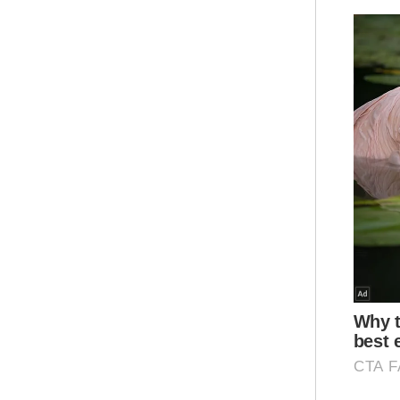
Mua
Lelak
Tola