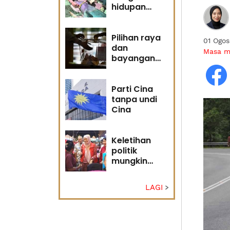
hidupan
marin satu
kesalahan
Pilihan raya
01 Ogo
dan
Masa 
bayangan
masa
hadapan
Parti Cina
tanpa undi
Cina
Keletihan
politik
mungkin
faktor Nurul
Izzah undur
LAGI
diri -
Penganalisis
politik