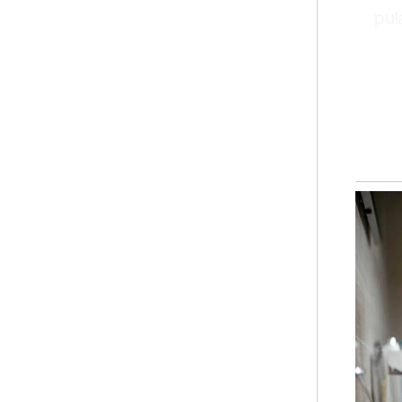
pul
"Se
mul
ker
me
pis
"Ma
ber
dip
di 
Kha
Bel
jam
ant
per