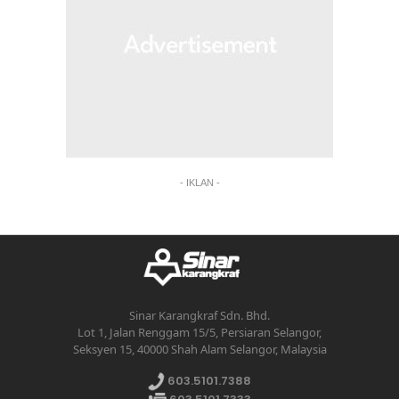
- IKLAN -
Sinar Karangkraf Sdn. Bhd.
Lot 1, Jalan Renggam 15/5, Persiaran Selangor,
Seksyen 15, 40000 Shah Alam Selangor, Malaysia
603.5101.7388