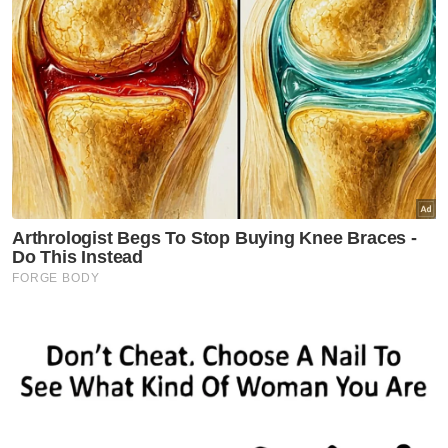
pengeluaran produk elektrik, elektronik dan
optikal yang terkesan oleh permintaan global
yang melemah terutama melibatkan
semikonduktor, litar bersepadu dan alat
ganti, kata Mohd Uzir.
"Pulau Pinang yang merupakan pengeluar
utama produk elektrik dan elektronik negara
merekodkan kejatuhan sektor pembuatan
sebanyak 0.5 peratus disebabkan
penyusutan pengeluaran produk berkenaan
sebanyak 0.8 peratus.
"Bagaimanapun, pertumbuhan sektor
perkhidmatan sebanyak enam peratus
mengimbangi kejatuhan ini, sekali gus
meningkatkan KDNK Pulau Pinang kepada
3.3 peratus," katanya.