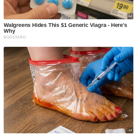
pertumbuhan marginal 0.5 peratus (2022: 3.5
peratus).
Beliau berkata, sektor pembinaan yang
menyumbang 3.6 peratus daripada KDNK
nasional, mencatatkan pertumbuhan
sebanyak 6.1 peratus, mengukuh daripada 5.1
peratus pada tahun sebelumnya.
"Prestasi ini didorong oleh pertumbuhan dua
angka di Selangor iaitu 10.2 peratus (2022: 4.2
peratus), diikuti oleh Pahang 37.1 peratus
(2022: -1.0 peratus), Johor 13.2 peratus (2022:
15.9 peratus), dan Sarawak 8.3 peratus (2022:
4.0 peratus)," katanya.
Sementara itu, Mohd Uzir berkata, nilai KDNK