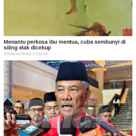
Ikuti Channel rasmi Sinar Harian di WhatsApp
supaya anda tidak terlepas berita-berita
terkini daripada kami. Jom!
Klik di sini!
Muat turun aplikasi Sinar Harian.
Klik di sini!
DOSM
KDNK
Ekonomi Nasional