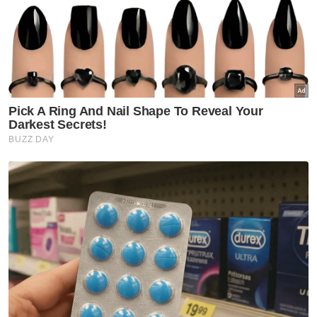
Beliau berkata, sektor pertanian yang
merupakan penyumbang ketiga terbesar
KDNK nasional pada 2023, menunjukkan
sedikit peningkatan sebanyak 0.7 peratus
berbanding 2022 sebanyak 1.3 peratus.
"Pahang muncul sebagai peneraju utama
dalam sektor ini, bertumbuh 2.5 peratus
(2022: 6.8 peratus) diikuti oleh Sarawak
dengan kadar pertumbuhan dua peratus
(2022: 1.8 peratus) dan Melaka dengan
peningkatan 6.5 peratus (2022: 0.6 peratus),"
kata Mohd Uzir.
Bagi sektor perlombongan dan pengkuarian
menyumbang 6.2 peratus kepada KDNK
nasional pada 2023, menunjukkan