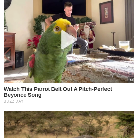
"Indikator lain seperti keyakinan pengguna,
pengeluaran perindustrian dan aliran eksport
juga telah menunjukkan daya tahan dan
potensi pertumbuhan.
"Faktor-faktor ini dijangka menyumbang
kepada trajektori yang stabil bagi ekonomi
Malaysia pada tahun akan datang," katanya.
Mohd Uzir berkata, pertumbuhan
berterusan juga dapat dilihat melalui prestasi
KDNK suku pertama tahun 2024 yang lebih
baik dengan pertumbuhan 4.2 peratus
berbanding 2.9 peratus pada suku tahun
sebelumnya.
Persekitaran ekonomi yang menggalakkan ini