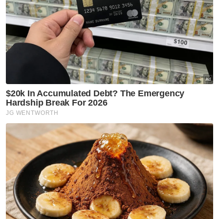
pengembangan sektor ini sebanyak enam
peratus disokong oleh perdagangan borong
dan runcit, makanan dan minuman dan
penginapan," katanya.
Mohd Uzir berkata, pengembangan sektor
pembuatan sebanyak dua peratus di
Selangor pula disebabkan pertumbuhan
subsektor peralatan pengangkutan,
pembuatan lain dan pembaikan (6.2 peratus)
serta produk minyak dan lemak daripada
sayuran dan haiwan dan pemprosesan
makanan (10.3 peratus).
Artikel Berkaitan:
Angka sebenar miskin tegar diketahui selepas PADU
dikemas kini - Rafizi
Platform MyMudah lonjakkan pertumbuhan ekonomi