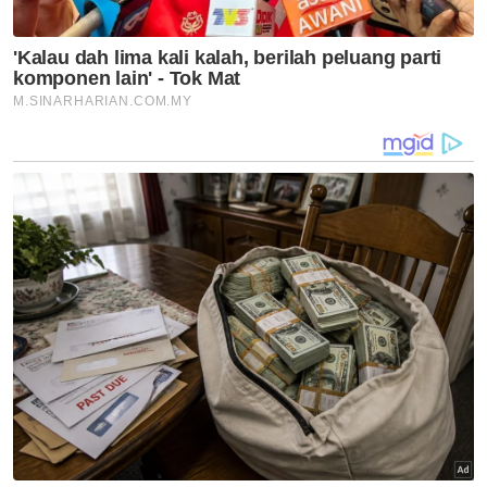
Artikel Disyorkan
Nasional
Smart Amil lonjak kutipan
zakat digital hampir 10 kali
ganda
Nasional
RCI Tabung Haji: Taklimat khas
BN Isnin ini
Nasional
Anwar arah siasatan
menyeluruh kejadian anggota
polis maut di Beaufort
Nasional
Malaysia, Vietnam perkukuh
kerjasama pertahanan -