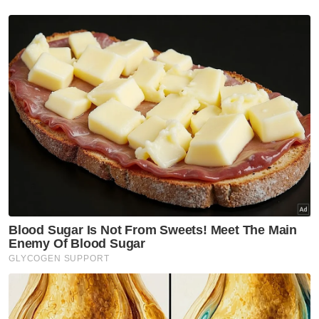
pengangkutan dan penyimpanan dan
maklumat dan komunikasi berupaya
mengimbangi penurunan dalam sektor
pembuatan di beberapa negeri.
Berita Telus & Tulus menerusi E-Mel setiap
hari!
Penurunan sektor ini disebabkan