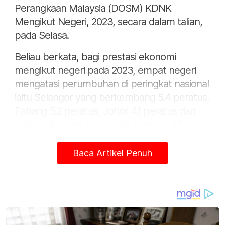
Perangkaan Malaysia (DOSM) KDNK
Mengikut Negeri, 2023, secara dalam talian,
pada Selasa.
Beliau berkata, bagi prestasi ekonomi
mengikut negeri pada 2023, empat negeri
mengatasi perumbuhan di peringkat nasional
iaitu Selangor yang berkembang 5.4 peratus,
Pahang 5.2 peratus, Johor 4.1 peratus dan
Wilayah Persekutuan Kuala Lumpur 3.7
peratus.
Baca Artikel Penuh
Katanya, prestasi ekonomi Selangor, Pahang
dan Johor dipacu oleh sektor perkhidmatan
dan sektor pembuatan.