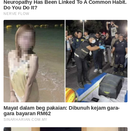
per kapita nasional pada tahun 2023 adalah
RM54,612.
"Bagi prestasi mengikut negeri, lima negeri
merekodkan nilai KDNK per kapita melebihi
paras nasional iaitu Kuala Lumpur
(RM131,038), Labuan (RM83,596), Pulau
Pinang (RM72,586), Sarawak (RM72,411) dan
Selangor (RM62,492)," katanya.
Mengenai prospek, beliau berkata, ekonomi
Malaysia bagi tahun 2024 berdasarkan
Indeks Pelopor dari Januari hingga April 2024
menunjukkan prestasi ekonomi akan
mengalami pertumbuhan berterusan dalam
tempoh terdekat disebabkan peningkatan
dalam semua komponen kecuali Import
Benar Semi Konduktor.