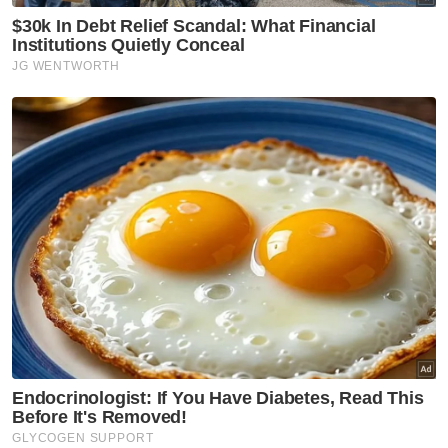
"Sementara itu, pengembangan ekonomi
Kuala Lumpur dipacu oleh sektor
perkhidmatan yang bertumbuh 4.9 peratus,
disokong perdagangan borong dan runcit,
makanan dan minuman dan penginapan,"
katanya.
Beliau berkata, pertumbuhan sektor
perkhidmatan terutama di sektor
perdagangan borong dan runcit, makanan
dan minuman dan penginapan serta utiliti,