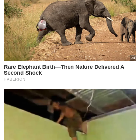
membolehkan pasaran buruh negara
mengekalkan pertumbuhan yang stabil
dengan peningkatan Kadar Penyertaan
Tenaga Buruh daripada 70.1 peratus pada
suku keempat tahun 2023 kepada 70.2
peratus suku pertama tahun 2024, katanya.
"Kadar Pengangguran pada suku tahun
pertama 2024 kekal pada 3.3 peratus seperti
yang dicatatkan pada suku yang lalu.
"Bagaimanapun, cabaran seperti
ketidaktentuan ekonomi global dan
ketidakstabilan harga komoditi kekal sebagai
faktor penting yang mempengaruhi prospek
ekonomi Malaysia," kata Mohd Uzir. -
Bernama