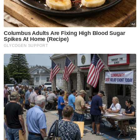
Terengganu
IMFC diperluaskan ke JS-SEZ, rangsang
pertumbuhan ekonomi - Tengku Zafrul
Bagi Johor, sektor pembuatannya meningkat
2.8 peratus didorong pertumbuhan produk
elektrik, elektronik dan optikal (2.9 peratus)
manakala di Pahang, pertumbuhan 6.7
peratus bagi produk petroleum, kimia, getah
dan plastik telah menyumbang kenaikan 2.1
peratus bagi sektor pembuatan negeri ini,
kata beliau.