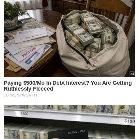
"Bagi Selangor dan Johor, sektor
perkhidmatan berkembang masing-masing
6.1 peratus dan 5.4 peratus didorong
pertumbuhan subsektor utiliti,
pengangkutan dan penyimpanan dan
maklumat dan komunikasi.
"Sementara itu, bagi Pahang,