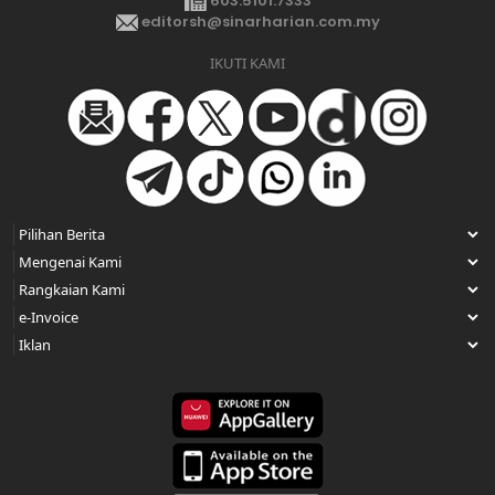
603.5101.7333
editorsh@sinarharian.com.my
IKUTI KAMI