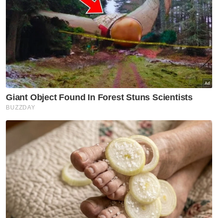
BISNES
Bank Rakyat umum cadangan
pengambilalihan Takaful
IKHLAS
BISNES
Sentimen meningkat, ringgit
mengukuh berbanding dolar
AS
BISNES
Dari dasar laut ke puncak
dunia, misi baharu Khairul
Aming
BISNES
PerySmith perkenal vakum tiub
ultra-langsing pertama
berjenama Malaysia