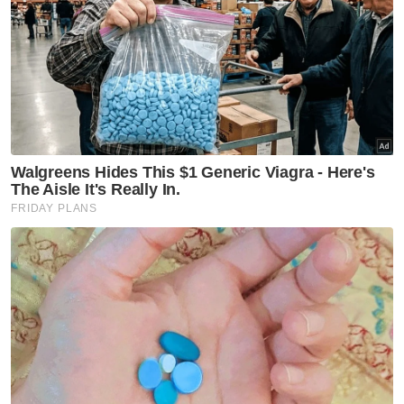
bercampur-campur berbanding mata wang
ASEAN lain.
Artikel Berkaitan:
Ringgit dibuka rendah berbanding dolar AS
Ringgit dibuka rendah berbanding dolar AS
Ringgit dibuka rendah berbanding dolar AS
Ia rendah berbanding baht Thailand kepada
13.1104/1262 daripada 13.1050/1203 pada Isnin
dan merosot berbanding rupiah Indonesia
kepada 300.9/301.3 daripada 300.5/300.9
semalam.