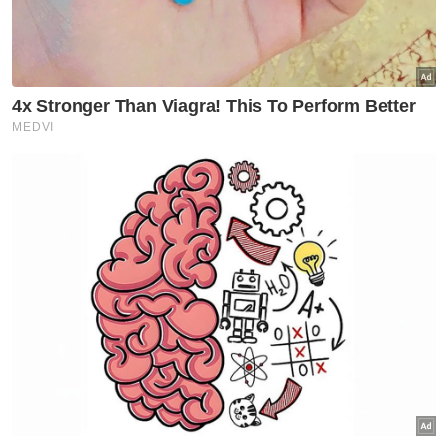
Bagaimanapun, mata wang tempatan hampir
tidak berubah berbanding dolar Singapura
kepada 3.5258/5291 daripada 3.5253/5278
pada Isnin dan naik berbanding peso Filipina
kepada 8.48/8.49 daripada 8.49/8.50
sebelum ini. - Bernama