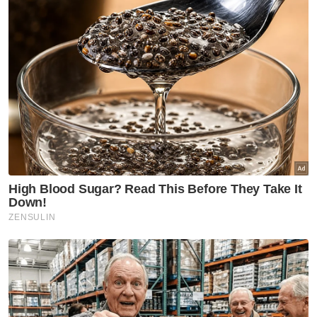
Sementara itu, ringgit diniagakan
kebanyakannya rendah berbanding
sekumpulan mata wang utama.
Ia merosot berbanding yen Jepun kepada
3.1631/1660 daripada 3.1608/1630 pada Isnin,
susut berbanding pound kepada 6.0070/0121
daripada 6.0060/0098 semalam,
bagaimanapun meningkat berbanding euro
kepada 5.1338/1382 daripada 5.1400/1433
sebelum ini.
Pada masa yang sama, ringgit diniagakan