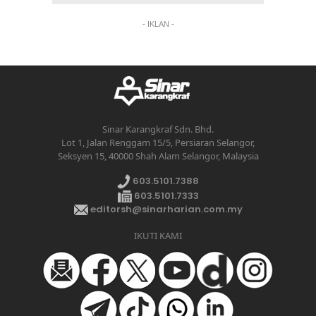
- IKLAN -
Sinar Karangkraf Sdn. Bhd.
Lot 1, Jalan Renggam 15/5, Persiaran Selangor,
Seksyen 15, 40000 Shah Alam Selangor, Malaysia
603.5101.7388
603.5101.7333
editorsh@sinarharian.com.my
IKUTI KAMI