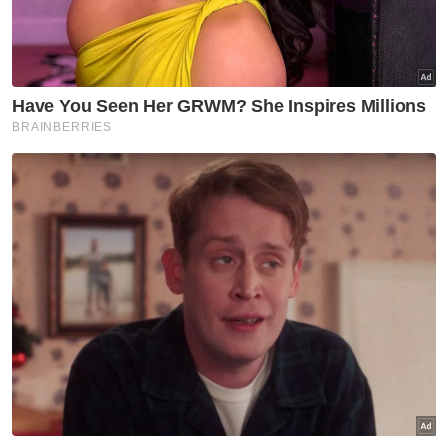
Artikel Disyorkan
Nasional
Tindakan sita kontena muatan
ke Israel bukti ketegasan
Malaysia - Anwar
Nasional
JMD 2026 perkasa rakyat ke
arah negara AI
Nasional
Isu import udang Thailand
dijangka selesai pertengahan
bulan ini – Mohamad Sabu
Nasional