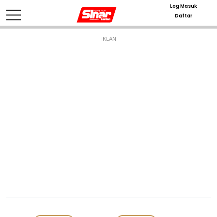
Log Masuk
Daftar
- IKLAN -