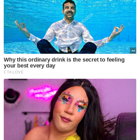
Penerbangan AirAsia ke Pattaya kembali, bermula 17
Jun
Sesi persekolahan 2024/2025 bermula hari ini
Penjawat awam dinilai melalui sistem DEEP bermula
tahun ini - KSN
Muat turun aplikasi Sinar Harian.
Klik di sini!
Kurikulum
KPM
Sesi Persekolahan