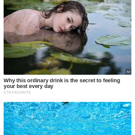
Menteri Pendidikan, Fadhlina Sidek sebelum
ini berkata, sesi baharu persekolahan akan
kembali diawalkan pada Januari bermula
2026 dan berikutan itu kawalan terhadap
kalendar akademik persekolahan bagi sesi
2024/2025 pada Februari 2025 dilaksanakan.
- Bernama
Ikuti Channel rasmi Sinar Harian di WhatsApp
supaya anda tidak terlepas berita-berita
terkini daripada kami. Jom!
Klik di sini!
Artikel Berkaitan: