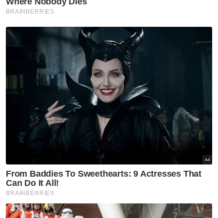
Kai Wun akan bersaing dengan pasangan
profesional, Ong Yew Sin-Teo Ee Yi (ranking
ke-12); Goh Sze Fei-Nur Izzuddin Rumsani
(ranking ke-19) dan Choong Hon Jian-
Muhammad Haikal Nazri (ranking ke-39) bagi
merebut tempat ke Piala Thomas 2024.