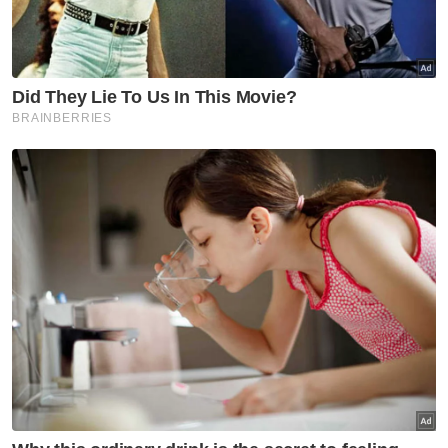
Nak berita-berita terkini dengan lebih pantas?
Jom sertai saluran WhatsApp Sinar Harian:
https://whatsapp.com/channel/0029Va4iEylE
Muat turun aplikasi Sinar Harian.
Klik di sini!