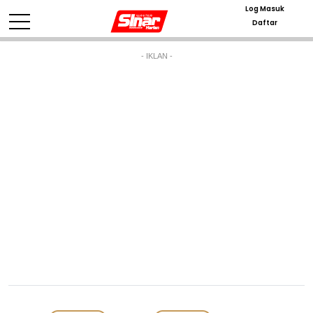
Log Masuk
Daftar
- IKLAN -