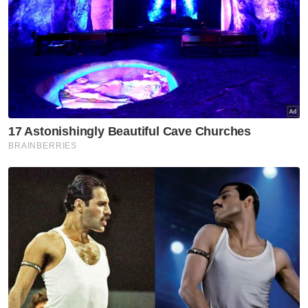
Aaron-Wooi Yik akan membuka tirai kempen
Terbuka Perancis 2024 menentang Mark
Lamsfuss-Marvin Seidel dari Jerman dan
bakal membuat perhitungan dengan Sze Fei-
Nur Izzuddin pada pusingan pertama All
England 2024.
Artikel Berkaitan:
Piala Triatlon Asia 2024
‘AS perlu bertanggungjawab terhadap kegilaan rejim
Zionis’ - Ismail Sabri
Hajat Wei Chong-Kai Wun tambah koleksi juara tak
kesampaian
Terbuka Perancis 2024 di Paris akan bermula
5-10 Mac ini manakala kejohanan All England
2024 di Birmingham pada 12 hingga17 Mac ini.
- Bernama