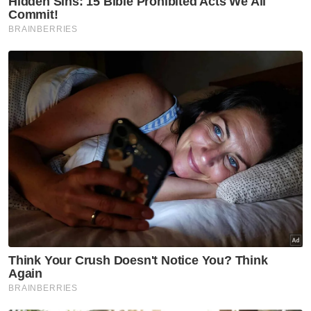
Penyokong Indonesia hentam
jurulatih Garuda
Sukan
Filipina bukan lawan mudah
Sukan
'Tak kisahlah 20 atau 90 minit'
Sukan
Tiket aksi Malaysia-Filipina
habis terjual