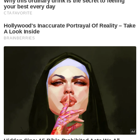
Man Wei Chong
Tee Kai Wun
Badminton
Piala Thomas 2024
Artikel Disyorkan
Sukan