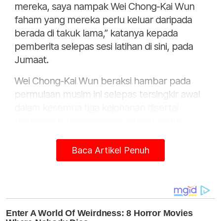
mereka, saya nampak Wei Chong-Kai Wun
faham yang mereka perlu keluar daripada
berada di takuk lama,” katanya kepada
pemberita selepas sesi latihan di sini, pada
Jumaat.
Wei Chong-Kai Wun beraksi hambar pada
permulaan musim ini selepas tersingkir awal
dalam kesemua tiga kejohanan disertai
termasuk tumpas pada pusingan kedua
Masters Indonesia 2024 kepada wakil tuan
rumah, Fajar Alfian-Muhammad Rian
Baca Artikel Penuh
Ardianto, 18-21, 20-22, bulan lepas.
Gandingan juara dunia 2022, Aaron Chia-Soh
Wooi Yik dijangka dipertaruhkan sebagai
beregu utama negara, manakala Wei Chong-