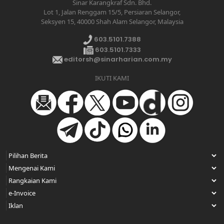
Sinar Karangkraf Sdn. Bhd.
Lot 1, Jalan Renggam 15/5, Persiaran Selangor,
Seksyen 15, 40000 Shah Alam Selangor, Malaysia
603.5101.7388
603.5101.7333
editorsh@sinarharian.com.my
IKUTI KAMI