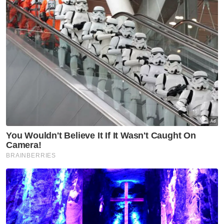
Wei Chong-Kai Wun akan membuat
perhitungan dengan pasangan Kanada, Kevin
Lee-Ty Alexander Lindemann pada pusingan
pertama Terbuka Perancis 2024 manakala
lawan dari Jepun, Akira Koga-Taichi Saito
menanti mereka pada pusingan pembukaan
All England 2024.
Dalam perkembangan lain, Bin Shen berkata,
walaupun tidak menetapkan sebarang
sasaran spesifik buat Aaron-Wooi Yik pada
Terbuka Perancis 2024 dan All England 2024,
namun pihaknya sedang berusaha bagi
membantu pasangan nombor satu negara
itu mencapai kemuncak prestasi pada Sukan
Olimpik 2024 di Paris pada 26 Julai-11 Ogos ini.