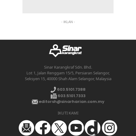
- IKLAN -
Sinar Karangkraf Sdn. Bhd.
Lot 1, Jalan Renggam 15/5, Persiaran Selangor,
Seksyen 15, 40000 Shah Alam Selangor, Malaysia
603.5101.7388
603.5101.7333
editorsh@sinarharian.com.my
IKUTI KAMI