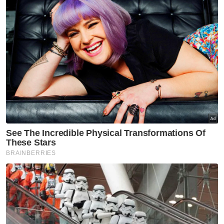
"Sepertinya Prabowo mungkin menang. Jika
ia berlaku, akan ada koalisi antara Jokowi dan
Prabowo, sekali gus gandingan ini mungkin
berkuasa untuk tempoh dua penggal akan
datang.
"Jokowi sendiri sudah berkuasa selama dua
penggal. Kenapa beliau ambil keputusan
untuk 'bermain' dan terus berkuasa?