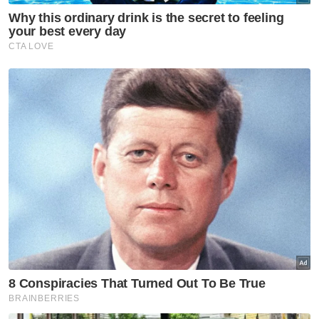
bersama ahli Dewan Perwakilan Rakyat
(DPR).
Selain Presiden dan Naib Presiden, rakyat
negara itu juga memilih untuk Anggota
Dewan Perwakilan Rakyat (DPR) dan Daerah
(DPD) yang baharu.
Muat turun aplikasi Sinar Harian.
Klik di sini!
Pemilu 2024
Pilpres 2024
Jakarta