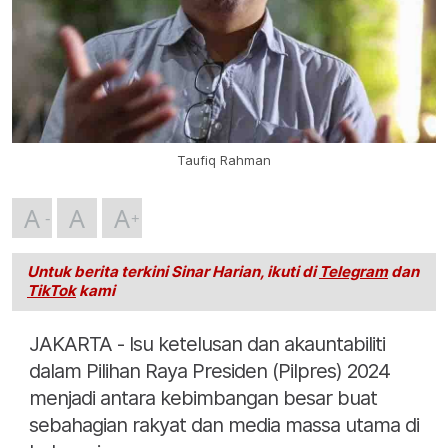
Taufiq Rahman
A
A
A
Untuk berita terkini Sinar Harian, ikuti di
Telegram
dan
TikTok
kami
JAKARTA - Isu ketelusan dan akauntabiliti
dalam Pilihan Raya Presiden (Pilpres) 2024
menjadi antara kebimbangan besar buat
sebahagian rakyat dan media massa utama di