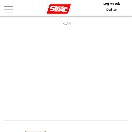
Log Masuk
Daftar
- IKLAN -