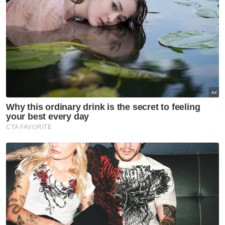
GLOBAL
Korea Utara syor sup daging
anjing ketika gelombang haba
cecah 36.7 darjah Celsius