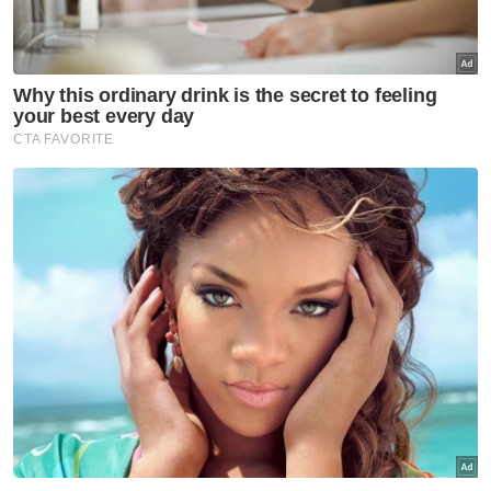
Taufiq sewaktu Majlis Makan Malam bersama Ikatan
Setiakawan Wartawan Malaysia-Indonesia (Ismawi) Indonesia,
sempena Program Jejak Serumpun Iswami Malaysia di sini, pada
malam Isnin.
Selain gandingan Prabowo-Gibran, dua lagi
pasukan ialah Anies Rasyid Baswedan (calon
Presiden)-Dr Muhaimin Iskandar (calon Naib
Presiden) dan pasukan Ganjar Pranowo
(calon Presiden)-Dr Mahfud (calon Naib
Presiden).
Artikel Berkaitan:
Puluhan cedera pertempuran semasa Pilihan Raya
Indonesia di Papua
Jokowi minta bukti dakwaan penipuan dalam pilihan
raya
Pemilu 2024: Tunggu keputusan akhir KPU - Jokowi