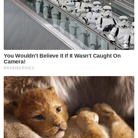
Berita Telus & Tulus menerusi E-Mel setiap
hari!
"Daripada situ, kita lihat akan ada masalah
demokrasi di Indonesia. Jika lihat di media
sosial dan pemberitaan di media massa
utama, ada banyak kekhuatiran kerana yang
dipertandingkan itu adalah kualiti demokrasi
Indonesia," jelasnya.
Seramai 205 juta pengundi Indonesia akan
menunaikan tanggungjawab mereka dalam