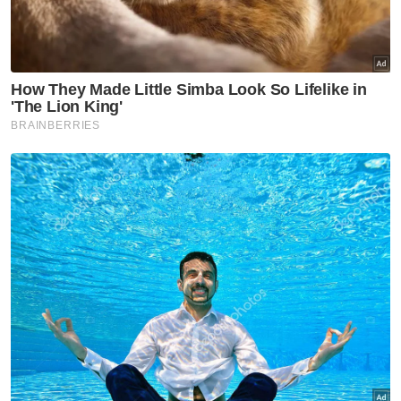
Pilihan Raya Umum (Pemilu) dan Pilpres
Indonesia 2024 yang berlangsung secara
serentak pada Rabu.
Ia bagi menentukan kepimpinan negara
demokrasi ketiga terbesar di dunia itu,
selepas Jokowi bakal menamatkan tempoh
maksimum pemerintahan selama 10 tahun.
Jika tiada pasangan calon yang memenangi
lebih 50 peratus undi dengan sekurang-
kurangnya 20 peratus undi daripada lebih
separuh wilayah, pusingan kedua akan
diadakan pada 26 Jun antara dua calon
teratas.
Presiden dan Naib Presiden yang baru dipilih
akan mengangkat sumpah pada 20 Oktober