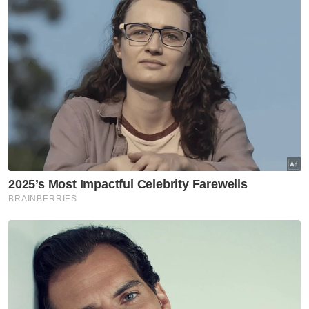
gandingan Prabowo bertanding Naib
Presiden," katanya.
Beliau berkata demikian ketika ditemui
selepas Majlis Makan Malam bersama Ikatan
Setiakawan Wartawan Malaysia-Indonesia