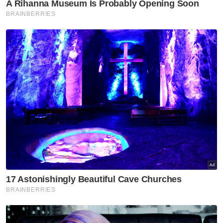
Tambah Taufiq, ketidakadilan itu
menyebabkan adanya gerakan oleh pihak
tertentu bagi memastikan pilihan raya kali ini
lebih telus dan berintegriti.
"Pertarungan Pilpres kali ini sangat besar tapi
senario yang berlaku, Jokowi tidak
menyokong calon partinya dari PDI-P (Parti
Demokrasi Indonesia Perjuangan) iaitu Ganjar
tapi dia memutuskan untuk menyokong
Prabowo.