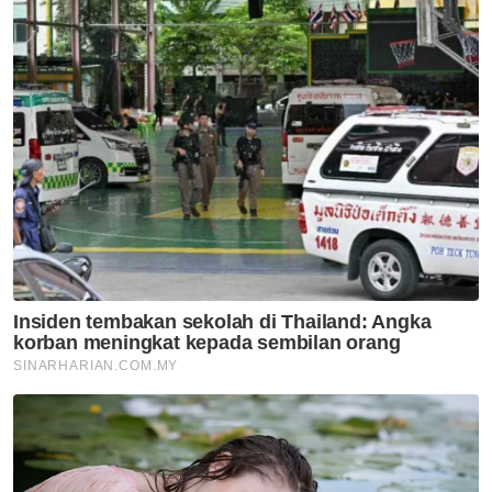
Artikel Disyorkan
GLOBAL
Insiden tembakan sekolah di
Thailand: Angka korban
meningkat kepada sembilan
orang
GLOBAL
Trump syok sendiri, dakwa
dokumentari Melania ‘filem
nombor satu tahun ini’
GLOBAL
Nyamuk pembawa virus 'West
Nile' dikesan di Israel