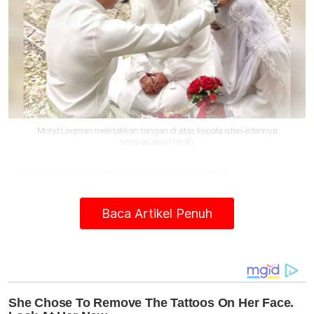
Mohd Loqman meletakkan tangan di atas kepala isteri-isterinya
selepas akad nikah.
Katanya, selama 12 tahun melayari
perkahwinan dengan isteri pertama Mohd
Loqman mengakui bahagia malah mereka
Baca Artikel Penuh
juga dikurniakan tiga orang cahaya mata
berusia 11 hingga empat tahun.
"Nasihat saya kepada lelaki yang ingin
berpoligami bercakap benar, insya-ALLAH