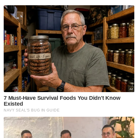
Semasa
Penunggang motosikal
berkuasa tinggi maut terbabas
ketika berkonvoi
Semasa
Kenderaan guna logo JIM
dipandu warga asing bukan
aset jabatan
Semasa
Remaja perempuan Rohingya
hilang selepas keluar buang
sampah
Semasa
Tular aksi samun, suspek
dicekup kurang 12 jam