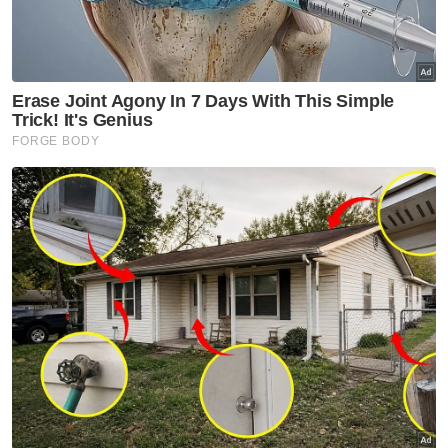
Muat turun aplikasi Sinar Harian.
Klik di sini!
Harap bantu kajian selidik kami dan
×
dapatkan baucar tunai.
Berapakah jumlah pendapatan bulanan semua
ahli isi rumah anda?
Kurang daripada RM3,500
RM3,500 - RM5,000