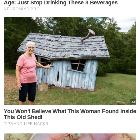
Tambahnya, pada majlis akad nikah itu isteri
pertama turut hadir mengenakan jubah
berwarna putih sedondon dengan isteri
kedua.
"Ini pernikahan bukan kerana saya sahaja,