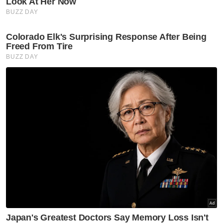
akan kekal hingga ke Jannah," katanya ketika
dihubungi di sini, pada Khamis.
Mohd Loqman bersama kedua-dua isterinya selepas majlis
pernikahan di sebuah masjid pada 24 Disember lalu.