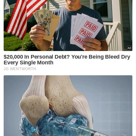
Selain itu hantaran tersebut juga telah
dikongsi lebih 200 pengguna.
@sinarharianonline
Seorang mutawif menerima
hasrat isterinya untuk meminang isteri kedua
sebelum majlis pernikahan mereka diadakan di
sebuah masjid pada 24 Disember lalu. Pada majlis
akad nikah itu, isteri pertama turut hadir
mengenakan jubah berwarna putih sedondon
dengan isteri kedua. Muzik I Hope So -
Instrumental Version by Artlist.io
#FYP
#SinarHarian
#Poligami #Melaka
#Madu
#KahwinDua
#Nikah
#BeritaDiTikTok
original sound - Sinar Harian