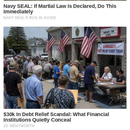
RM5,001 - RM8,000
RM8,001 - RM12,000
RM12,001 - RM16,000
Lebih daripada RM16,000
Tidak rela berkata
VPoints:
0
Masuk | Daftar
Poligami
Bermadu
Kahwin
Artikel Disyorkan