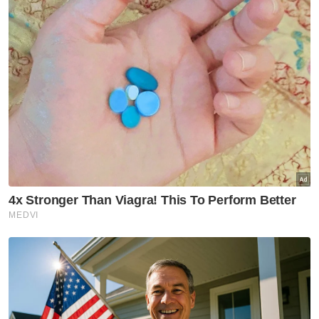
namun meraikan juga isteri pertama
menyambut kehadiran madu dengan
memberi laluan buat madu berkongsi
kebahagiaan bersama," katanya lagi.
Artikel Berkaitan:
Isteri rela suami poligami, sanggup pinang jadi madu
Penduduk, peniaga Melaka Raya bantah zon bebas
kenderaan 54 jam
Cuti umum 20 Februari di Melaka, SPM tetap
diteruskan
Mohd Loqman yang juga merupakan
perawat Islam berkata, dia menerima banyak
ucapan tahniah setelah memuat naik
hantaran dan beberapa keping gambar
perkahwinan bersama kedua-dua isteri di
akaun media sosial, Facebook.