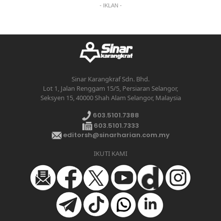
- IKLAN -
Sinar Karangkraf Sdn. Bhd.
Lot 1, Jalan Renggam 15/5, Persiaran Selangor,
Seksyen 15, 40000 Shah Alam Selangor, Malaysia
603.5101.7388
603.5101.7333
editorsh@sinarharian.com.my
IKUTI KAMI