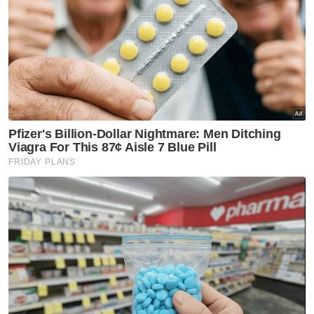
katanya.
Artikel Berkaitan:
Perang Palestin-Israel: Seorang kanak-kanak
terbunuh setiap 10 minit - NGO
Kanak-kanak mangsa dera diserah kepada ibu
kandung
Purata seorang kanak-kanak Gaza maut setiap 15
minit
Muat turun aplikasi Sinar Harian.
Klik di sini!
Kanak Kanak Lelaki
Cedera Ditumbuk