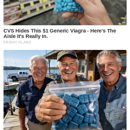
Bapa Kandung
Artikel Disyorkan
Semasa
Pelajar kolej lemas ketika
mandi-manda bersama
sembilan rakan
Semasa
Ismail Sabri didakwa esok di
Mahkamah Sesyen Kuala
Lumpur
Semasa