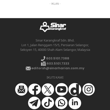
- IKLAN -
Sinar Karangkraf Sdn. Bhd.
Lot 1, Jalan Renggam 15/5, Persiaran Selangor,
Seksyen 15, 40000 Shah Alam Selangor, Malaysia
603.5101.7388
603.5101.7333
editorsh@sinarharian.com.my
IKUTI KAMI