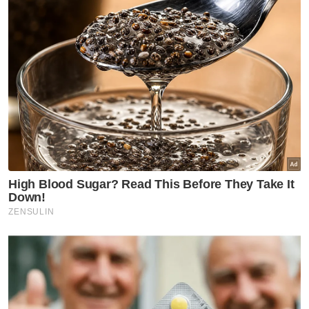
Beliau berkata, mangsa yang cedera telah
dibawa ke Hospital Gerik dan rawatan
dijalankan mengesahkan mangsa mengalami
kecederaan tisu lembut pada bahagian
belakang badan dan peha.
Katanya, polis yang menerima laporan
kejadian itu telah berjaya membuat
tangkapan ke atas suspek pada Isnin.
"Siasatan lanjut akan dijalankan di bawah
Seksyen 31(1)(a) Akta Kanak-kanak 2001,"