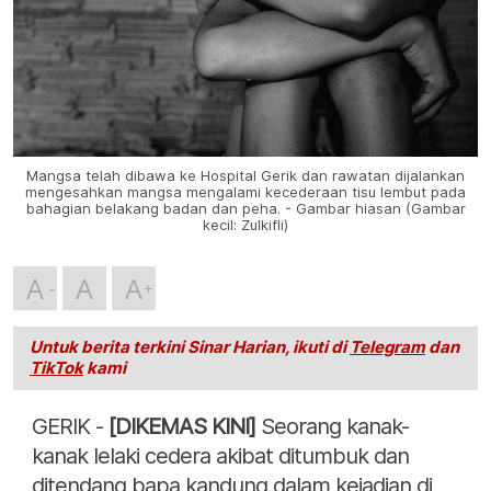
Mangsa telah dibawa ke Hospital Gerik dan rawatan dijalankan
mengesahkan mangsa mengalami kecederaan tisu lembut pada
bahagian belakang badan dan peha. - Gambar hiasan (Gambar
kecil: Zulkifli)
A
A
A
Untuk berita terkini Sinar Harian, ikuti di
Telegram
dan
TikTok
kami
GERIK -
[DIKEMAS KINI]
Seorang kanak-
kanak lelaki cedera akibat ditumbuk dan
ditendang bapa kandung dalam kejadian di