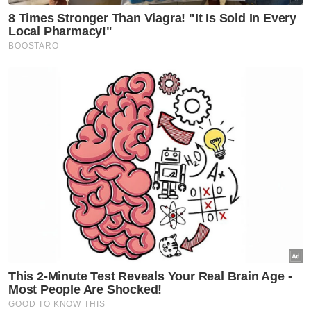
Mahkamah ketepi notis
taksiran tambahan cukai
RM313.8 juta terhadap Na'imah
Semasa
Jolok kelapa guna galah besi
punca tiga polis maut terkena
renjatan elektrik