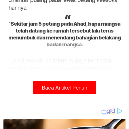
dihantar pulang pada lewat petang keesokan
harinya.
"Sekitar jam 5 petang pada Ahad, bapa mangsa
telah datang ke rumah tersebut lalu terus
menumbuk dan menendang bahagian belakang
badan mangsa.
"Lelaki berusia 37 tahun itu juga bertindak
melibas parang yang berada di tangannya
hingga hampir mengenai mangsa," katanya
dalam satu kenyataan pada Isnin.
Baca Artikel Penuh