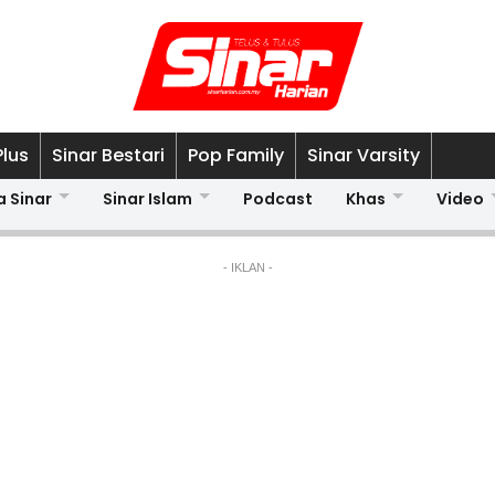
Plus
Sinar Bestari
Pop Family
Sinar Varsity
a Sinar
Sinar Islam
Podcast
Khas
Video
- IKLAN -