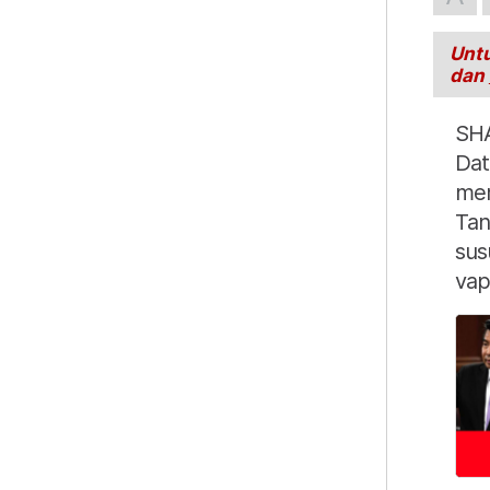
Untu
dan
SHA
Dat
mem
Tan
sus
vap