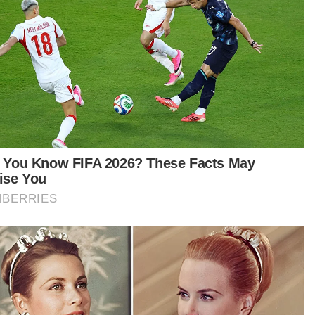
t turun aplikasi Sinar Harian.
Klik di sini!
l Hisham
Vape