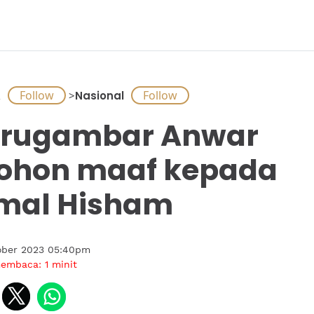
A
>
Nasional
urugambar Anwar
ohon maaf kepada
mal Hisham
ober 2023 05:40pm
membaca:
1
minit