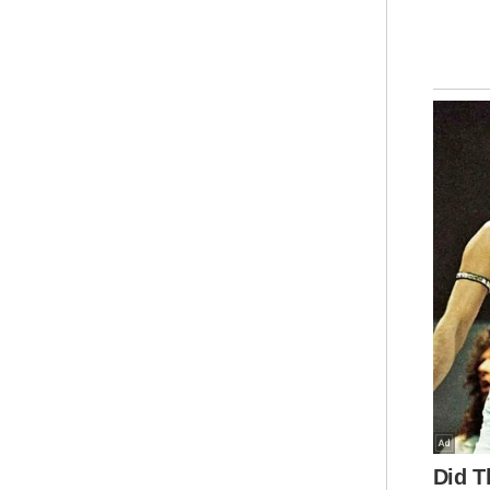
“B
Sus
mem
und