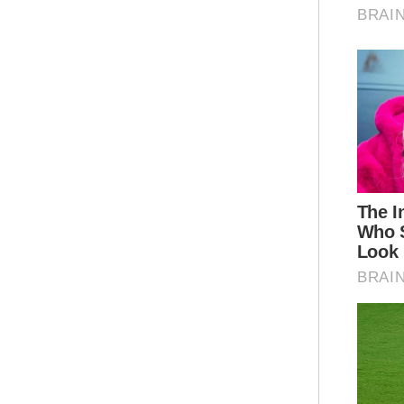
“Se
dud
lag
Ar