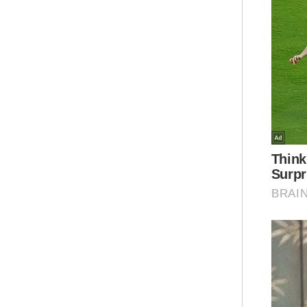
Mua
Ikma