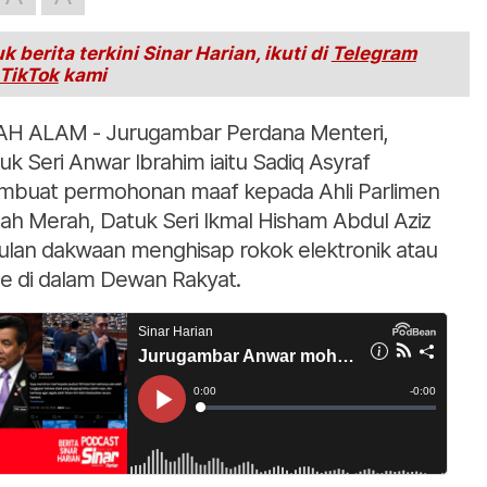
k berita terkini Sinar Harian, ikuti di
Telegram
TikTok
kami
H ALAM - Jurugambar Perdana Menteri,
uk Seri Anwar Ibrahim iaitu Sadiq Asyraf
buat permohonan maaf kepada Ahli Parlimen
ah Merah, Datuk Seri Ikmal Hisham Abdul Aziz
ulan dakwaan menghisap rokok elektronik atau
e di dalam Dewan Rakyat.