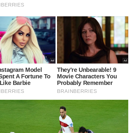
mua orang tahu saya bukan kaki merokok,
uk sebelah perokok pun saya tak tahan, apatah
i merokok, hisap vape jauh sekali,” katanya.
tikel Berkaitan:
Ikmal Hisham gesa Speaker panggil, tegur jurugambar
PM
Dakwaan hisap vape: Ikmal Hisham sedia dihukum jika
bersalah
Ikmal Hisham buat laporan polis terhadap jurugambar
PM
Dituduh hisap vape: Ikmal Hisham pertimbang saman
jurugambar PM
Ikmal Hisham nafi dakwaan hisap vape dalam Dewan
Rakyat