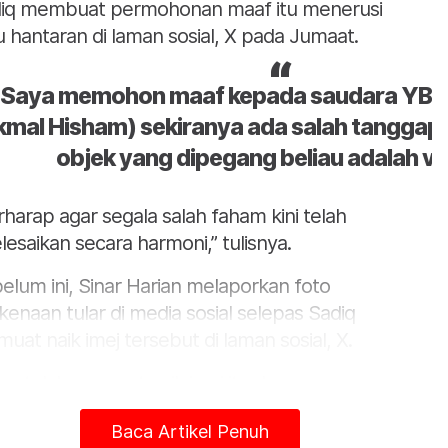
iq membuat permohonan maaf itu menerusi
u hantaran di laman sosial, X pada Jumaat.
“Saya memohon maaf kepada saudara YB D
Ikmal Hisham) sekiranya ada salah tangga
objek yang dipegang beliau adalah va
rharap agar segala salah faham kini telah
elesaikan secara harmoni,” tulisnya.
elum ini, Sinar Harian melaporkan foto
kenaan tular di media sosial selepas Sadiq
uat naik imej tersebut di laman sosial, X.
iau telah memuat naik imej itu dengan
erangan kapsyen berkenaan imej tersebut.
Baca Artikel Penuh