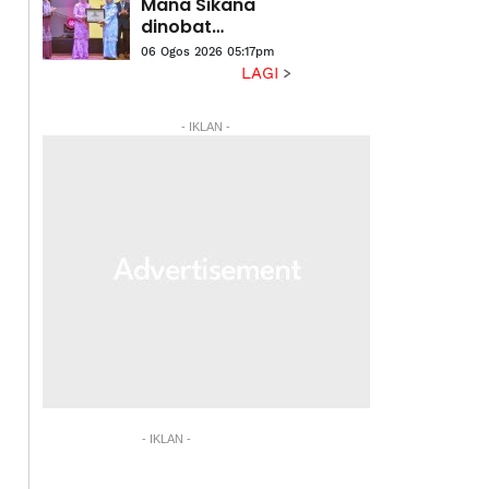
Mana Sikana
dinobat
penerima
06 Ogos 2026 05:17pm
Anugerah
LAGI
Sastera Negara
ke-16
- IKLAN -
- IKLAN -