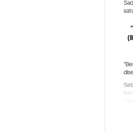
Sad
sat
(
“Be
dis
Seb
ber
mem
Bel
ket