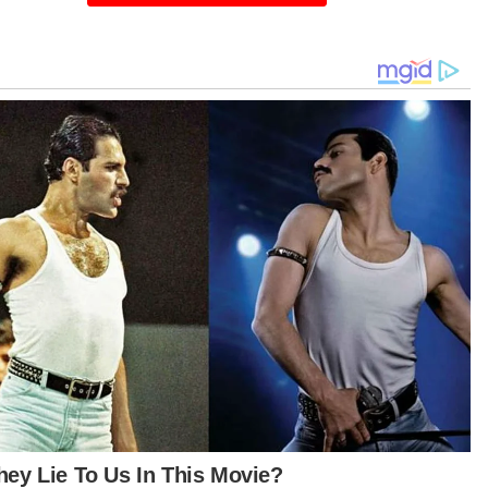
etul-betul koyak terus tarik vape sambil ke
tulis kapsyen muat naik tersebut.
ulan daripada itu, Ikmal Hisham
pertimbangkan untuk mengambil tindakan
ang-undang terhadap jurugambar berkenaan.