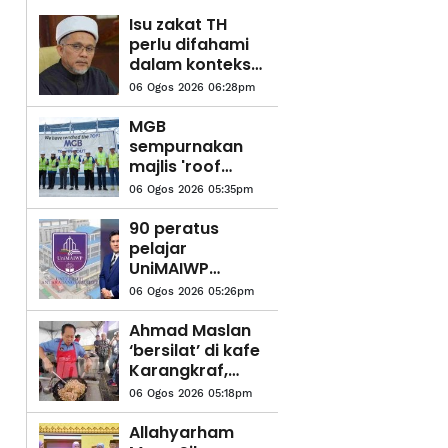
Isu zakat TH
perlu difahami
dalam konteks
syariah - Mufti
06 Ogos 2026 06:28pm
Pahang
MGB
sempurnakan
majlis 'roof
topping'
06 Ogos 2026 05:35pm
Pangsapuri
Saujana Indah
90 peratus
pelajar
UniMAIWP
ditawarkan
06 Ogos 2026 05:26pm
bantuan am
pelajaran
Ahmad Maslan
sehingga
‘bersilat’ di kafe
RM10,000
Karangkraf,
setahun
jamu NGAM
06 Ogos 2026 05:18pm
petai selambak
Allahyarham