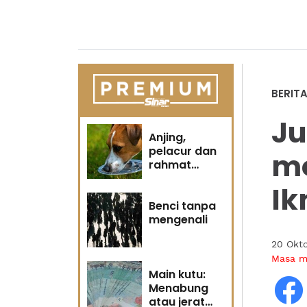
BERIT
J
Anjing,
pelacur dan
m
rahmat
Tuhan
Ik
Benci tanpa
mengenali
20 Okt
Masa 
Main kutu:
Menabung
atau jerat