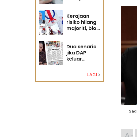
diri?
Kerajaan
risiko hilang
majoriti, blok
politik perlu
runding
semula
Dua senario
jika DAP
keluar
kerajaan
LAGI
Sad
A