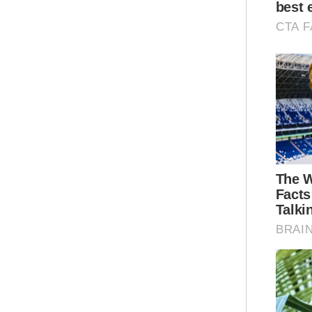
"Ba
Tha
ten
Mal
kal
per
pem
"Ha
seb
ter
sak
uba
yan