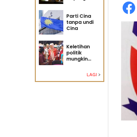
masa
hadapan
Parti Cina
tanpa undi
Cina
Keletihan
politik
mungkin
faktor Nurul
Izzah undur
LAGI
diri -
Penganalisis
politik