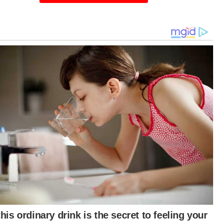
 di negara kita tidak integrasi, macam dua darjat.
pa yang mampu pergi swasta dan kurang
kemampuan pergi kepada kerajaan," katanya
ada Sinar Harian semalam.
urutnya, kerajaan juga perlu wujudkan satu
ang-undang kepada semua yang terlibat dalam
taian nilai supaya adanya satu ketelusan.