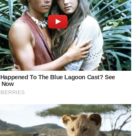
tikel Berkaitan:
Penjawat awam sambut baik inisiatif pakai batik setiap
Khamis
Ekonomi Madani tetapkan tujuh penanda aras - PM
Cuepacs sambut baik imbuhan tetap bakal diumumkan
PM
t turun aplikasi Sinar Harian.
Klik di sini!
 Ubatan
atuan Farmasi
KKM