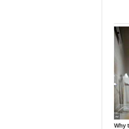
ada
Sia
ber
kep
Men
und
ran