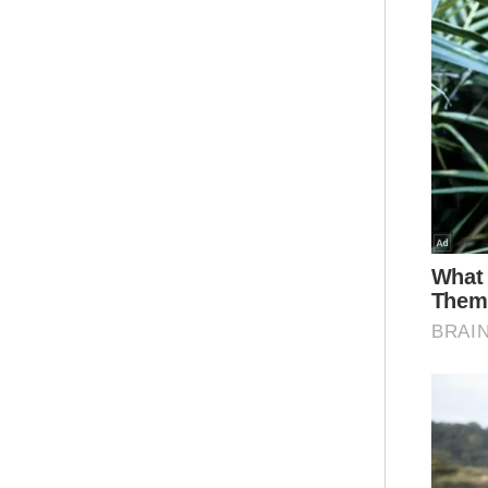
Ar
Mua
Ubat
Pers