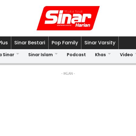
Plus
Sinar Bestari
Pop Family
Sinar Varsity
a Sinar
Sinar Islam
Podcast
Khas
Video
- IKLAN -