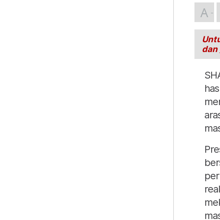
A
Untu
dan
SHA
has
men
ara
mas
Pre
ber
per
rea
mek
mas