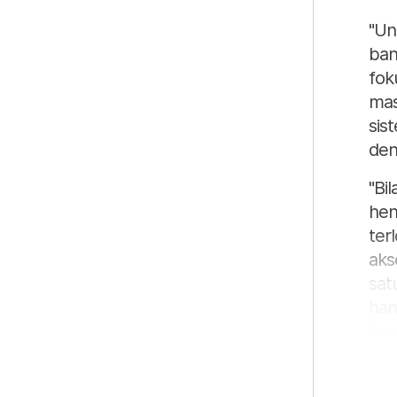
"Un
ban
fok
mas
sis
den
"Bi
hen
ter
aks
sat
han
kaw
"Sa
ada