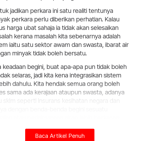
tuk jadikan perkara ini satu realiti tentunya
yak perkara perlu diberikan perhatian. Kalau
us harga ubat sahaja ia tidak akan selesaikan
alah kerana masalah kita sebenarnya adalah
tem iaitu satu sektor awam dan swasta, ibarat air
gan minyak tidak boleh bersatu.
la keadaan begini, buat apa-apa pun tidak boleh
dak selaras, jadi kita kena integrasikan sistem
lebih dahulu. Kita hendak semua orang boleh
es sama ada kerajaan ataupun swasta, adanya
u skim seperti insurans kesihatan negara dan
ya dengan benda-benda begini sesuatu
alan atau perlaksanaan akan lebih berkesan.
ya juga tidak bersetuju dengan persepsi kalau
Baca Artikel Penuh
 duit pergi swasta, itu menunjukkan sistem yang