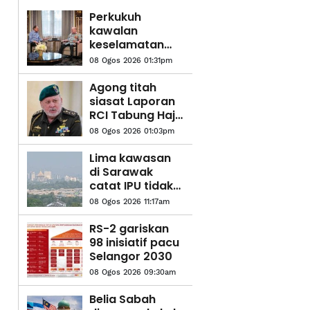
Perkukuh
kawalan
keselamatan
semua
08 Ogos 2026 01:31pm
lapangan
terbang, pintu
Agong titah
masuk negara,
siasat Laporan
titah Agong
RCI Tabung Haji
'sehingga ke
08 Ogos 2026 01:03pm
lubang cacing'
Lima kawasan
di Sarawak
catat IPU tidak
sihat - JAS
08 Ogos 2026 11:17am
RS-2 gariskan
98 inisiatif pacu
Selangor 2030
08 Ogos 2026 09:30am
Belia Sabah