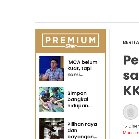
BERIT
Pe
'MCA belum
kuat, tapi
sa
kami
berubah' -
K
Sin Woon
Simpan
bangkai
hidupan
marin satu
kesalahan
Pilihan raya
15 Dis
dan
Masa 
bayangan