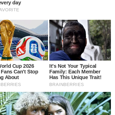
nyak negara seperti Taiwan, Africa Selatan dan
iland, rakyat di negara tersebut mengetahui
tang harga ubat, semua boleh tahu, tapi dekat
aysia jadi pelik. Jadi perlunya undang-undang,
au tidak kita takkan tahu berapa harga ubat di
ingkat seperti pengilang, pengedar atau
bekal.
rga kepada pengguna berbeza-beza, kerajaan
enarnya boleh berunding dengan pihak-pihak
libat. Tiada sesiapa yang waras minta dirinya
it, apabila sakit keperluannya tentulah ubat dan
t ini bukan barang komoditi atau dagangan
g harus diraih keuntungan," katanya.