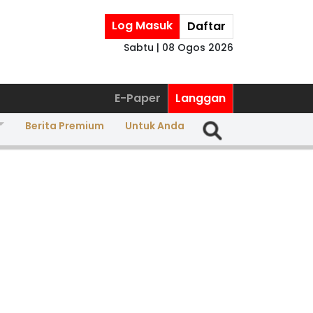
Log Masuk
Daftar
Sabtu | 08 Ogos 2026
E-Paper
Langgan
Berita Premium
Untuk Anda