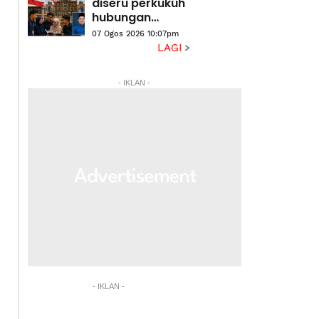
diseru perkukuh
hubungan
dengan
07 Ogos 2026 10:07pm
Putrajaya
LAGI
- IKLAN -
- IKLAN -