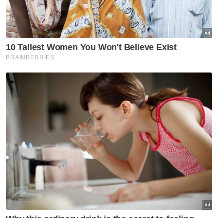
Berita Telus & Tulus menerusi E-Mel setiap
hari!
"Saksi diminta menghubungi Pegawai
Penyiasat Kes, Inspektor Elaine Lee di talian
016-2398565 atau 03-55202222.
Terdahulu, tular di Facebook dan media sosial
lain beberapa keping gambar menunjukkan
beberapa ekor anjing ditemui mati di satu
kawasan di Kota Kemuning di sini.
Muat turun aplikasi Sinar Harian.
Klik di sini!