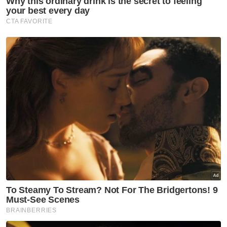
Anjing Mati
Kota Kemuning
Punca Kematian
Artikel Disyorkan
Selangor KL
'Speaker tentukan status
kerusi DUN selepas semakan' -
Amirudin