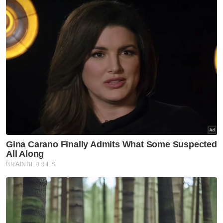
Selangor KL
Peruntukan Sukma dedah
kepincangan pentadbiran
Kerajaan Madani - Pemuda Pas
Selangor
Selangor KL
Selepas 8 bulan percuma,
kutipan Plaza Tol Eco Grandeur
mula tengah malam ini
Selangor KL
'Kereta warisan' tersadai
punca parkir makin sempit