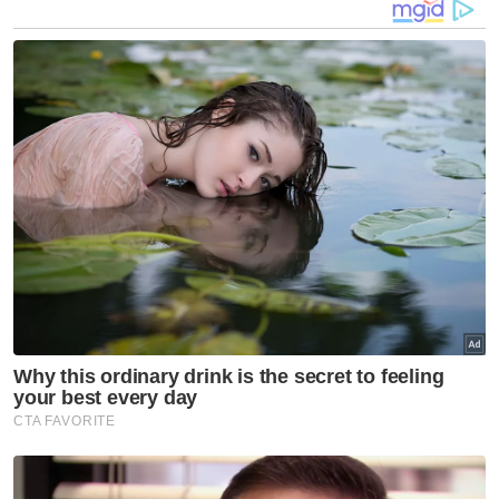
Bangkai lima ekor anjing tersebut akan dihantar ke Hospital
UPM untuk bedah siasat bagi mengetahui punca kematian. -
Foto sumber Facebook
"Wanita tersebut bersama rakannya
kemudian menanam bangkai anjing tersebut
di dua lokasi kawasan tanah lapang sekitar
tempat haiwan itu ditemui mati.
"Siasatan awal mendapati kawasan tempat
kejadian adalah deretan bangunan dua
tingkat. Buat masa ini tiada maklumat positif