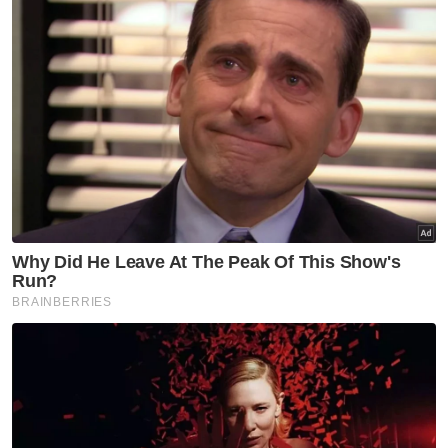
berkaitan kejadian dan semua perusahaan di
kawasan tersebut tutup sempena cuti
Deepavali.
"Tiada saksi yang melihat bagaimana anjing
tersebut mati," katanya.
Artikel Berkaitan:
Polis minta bantuan orang ramai kesan lelaki hilang
Jangan buat musuh dengan Kelantan - Tun Faisal
'Jangan buat spekulasi' - Guan Eng
Baharudin berkata, tiada kelongsong peluru
dijumpai di tempat kejadian dan pengawal
kilang hanya mendengar bunyi mercun selain
hujan sepanjang hari.
"Siasatan dijalankan mendapati wanita