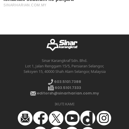
Sinar Karangkraf Sdn. Bhd.
Lot 1, Jalan Renggam 15/5, Persiaran Selangor,
Seksyen 15, 40000 Shah Alam Selangor, Malaysia
603.5101.7388
603.5101.7333
editorsh@sinarharian.com.my
IKUTI KAMI