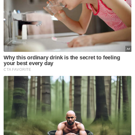
Artikel Berkaitan:
'Ayah meninggal di hospital bukan ketika solat di
masjid'
Salahuddin Ayub meninggal dunia
Alor Setar Bandaraya Berdaya Huni
Muat turun aplikasi Sinar Harian.
Klik di sini!
Guru Mengaji Maut
Artikel Disyorkan