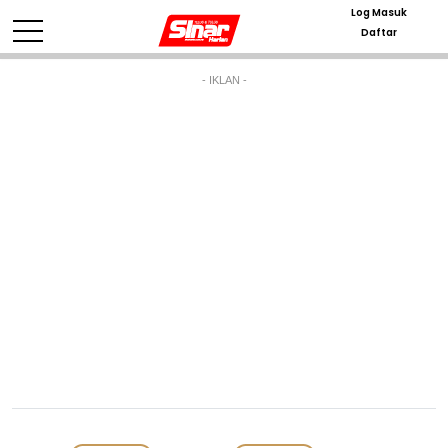
Log Masuk
Daftar
- IKLAN -