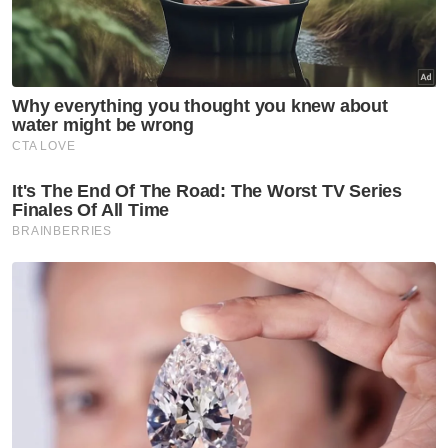
Tragedi
Insiden timpa Faisal Halim
dapat perhatian Tengku Muda
Pahang
Tragedi
Seorang dikhuatiri lemas, tiga
selamat
Tragedi
'Anak saya masih di kawasan
tempat dia jatuh'
Tragedi
Peneroka maut dihempap
jengkaut