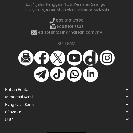
Lot 1, Jalan Renggam 15/5, Persiaran Selangor,
Seksyen 15, 40000 Shah Alam Selangor, Malaysia
603.5101.7388
603.5101.7333
editorsh@sinarharian.com.my
IKUTI KAMI