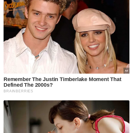
Katanya, kematian bapanya yang merupakan
bekas penghulu selepas selesai mengajar al-
Quran tidak disangka-sangka menjadi tular di
media sosial.
"Arwah ayah merupakan qari al-Quran negeri
Kedah satu ketika dulu malah masih aktif
memberi tunjuk ajar berkaitan al-Quran di
beberapa masjid sekitar Alor Setar selepas
bersara," katanya.
Jenazah Allahyarham selamat disemadikan
kira-kira jam 6 petang kelmarin di Tanah
Perkuburan Islam Kampung Charuk Kudong,
Pendang dekat sini.