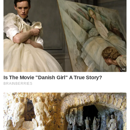
"Sebagai contoh, Pegawai Khas Menteri
Besar mewakili bukan Islam dan Ahli Majlis
Pengurusan Komuniti Kampung (MPKK).
"Ingin ditegaskan, Pas tidak akan sekali-kali