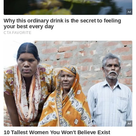
Muat turun aplikasi Sinar Harian.
Klik di sini!
Pas
UMNO
Piagam UMNO Pas
Piagam Muafakat Nasional
Artikel Disyorkan