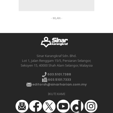
- IKLAN -
Sinar Karangkraf Sdn. Bhd.
Lot 1, Jalan Renggam 15/5, Persiaran Selangor,
Seksyen 15, 40000 Shah Alam Selangor, Malaysia
603.5101.7388
603.5101.7333
editorsh@sinarharian.com.my
IKUTI KAMI