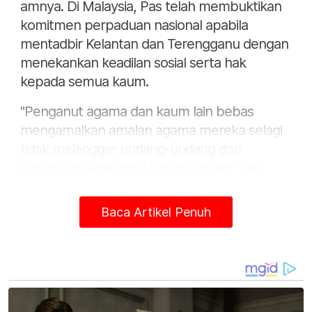
amnya. Di Malaysia, Pas telah membuktikan
komitmen perpaduan nasional apabila
mentadbir Kelantan dan Terengganu dengan
menekankan keadilan sosial serta hak
kepada semua kaum.
"Penganut agama dan kaum lain bebas
mengamalkan amalan agama mereka selagi
tidak melanggar undang-undang dan
peraturan sedia ada," katanya dalam satu
kenyataan media hari ini.
Baca Artikel Penuh
Beliau berkata, di peringkat Pas, masyarakat
bukan Islam diberi peluang melalui Dewan
Himpunan Penyokong Pas (DHPP) serta
melantik mereka di posisi dalam kerajaan dan
masyarakat seperti diamalkan di kedua-dua
negeri ditadbir parti itu.