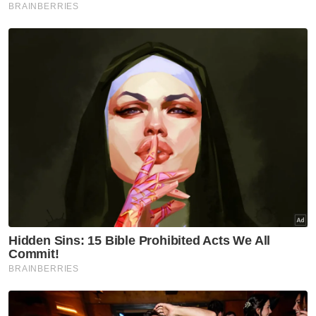
Politik
Guan Eng persoal pendirian PH
Pulau Pinang terhadap UMNO
Politik
Sabah, Sarawak boleh jadi 'king
maker' tentukan siapa Perdana
Menteri - Ewon
Politik
Tawaran sertai Kerajaan
Perpaduan?: 'Kita tunggu dan
lihat' - Pas
Politik
PN serah RoS siasat aduan
Bersatu