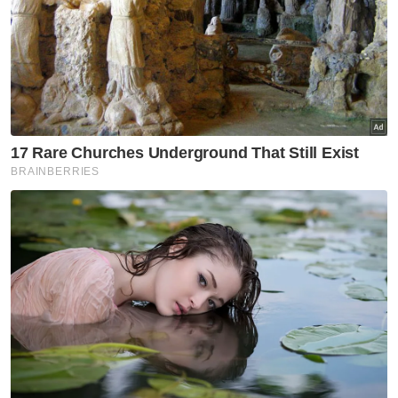
berkompromi dan akan menghalang
sebarang usaha pihak tidak
bertanggungjawab sama ada organisasi atau
individu yang ingin merosakkan keharmonian
yang sedia terjalin.
"Atas semangat cintakan negara, Pas
mengalukan semua pihak berdialog bagi
memastikan Piagam Muafakat Nasional
sentiasa berada di landasan yang tepat untuk
lebih kesejahteraan Malaysia," katanya.
Artikel Berkaitan:
Parti politik perlu kota janji anti rasuah
Kerajaan Perpaduan tak boleh gagal seperti
Muafakat Nasional: Ahmad Maslan
Kerajaan Perpaduan tidak boleh gagal seperti
Muafakat Nasional