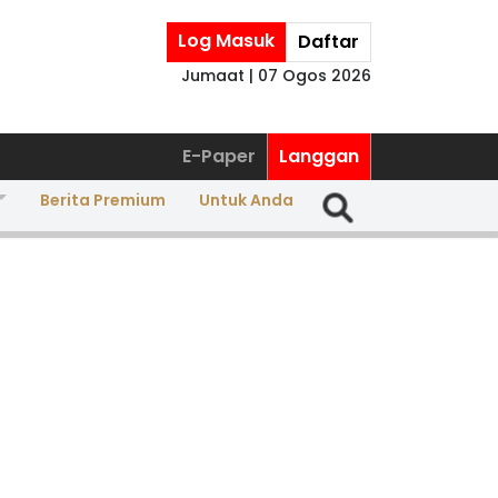
Log Masuk
Daftar
Jumaat | 07 Ogos 2026
E-Paper
Langgan
Berita Premium
Untuk Anda