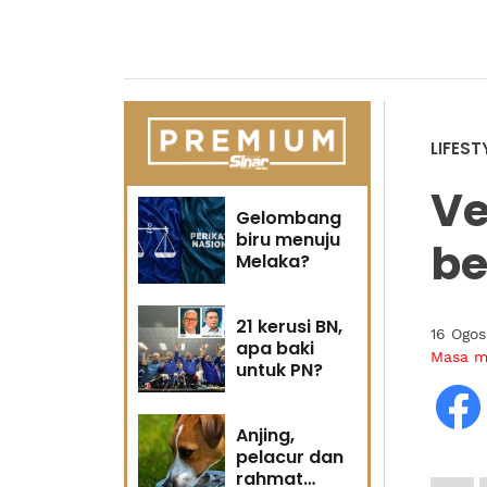
LIFEST
Ve
Gelombang
biru menuju
be
Melaka?
21 kerusi BN,
16 Ogo
apa baki
Masa 
untuk PN?
Anjing,
pelacur dan
rahmat