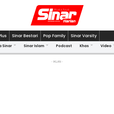
Plus
Sinar Bestari
Pop Family
Sinar Varsity
a Sinar
Sinar Islam
Podcast
Khas
Video
- IKLAN -