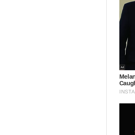
2. 
Mas
cer
Pun
- A
- T