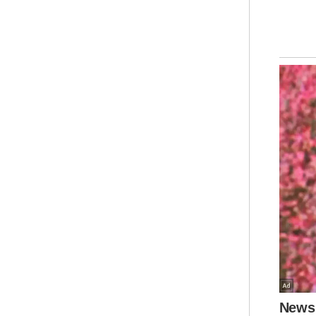
Dis
dan
Ia 
Ar
- P
men
ber
- M
mem
kes