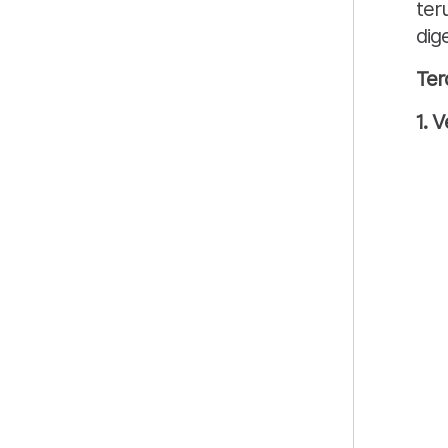
ter
dig
Ter
1. V