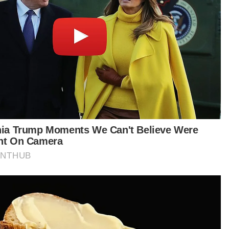
Berita Telus & Tulus menerusi
E-Mel setiap hari!
Vertigo berpusat
alah pada bahagian otak terutamanya bahagian
ebellum yang mengawal keseimbangan badan.
ca disebabkan:
ngin ahmar
umor pada bahagian cerebellum