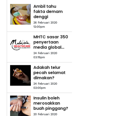
Ambil tahu
fakta demam
denggi
26 Februari 2020
12:00pm
MHTC sasar 350
penyertaan
media global
untuk
24 Februari 2020
MTMA2020
03:19pm
Adakah telur
pecah selamat
dimakan?
24 Februari 2020
02:00pm
Insulin boleh
merosakkan
buah pinggang?
20 Februari 2020