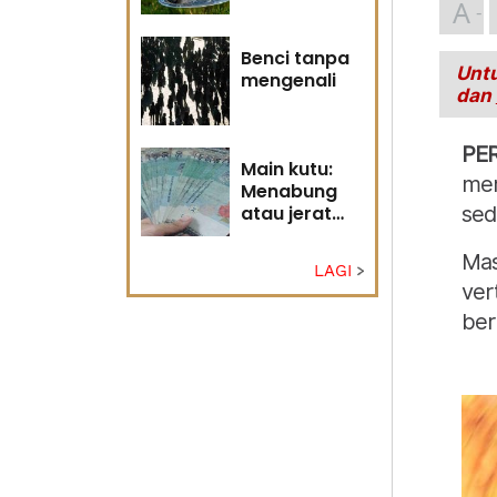
A
Tuhan
Benci tanpa
Untu
mengenali
dan
PE
Main kutu:
mer
Menabung
atau jerat
sed
diri?
Mas
LAGI
ver
ber