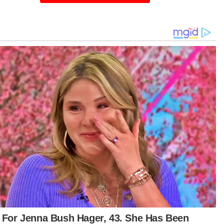
ebabkan masalah pada bahagian dalam telinga
 saraf yang menghantar maklumat ke otak.
berlaku disebabkan:
tikel Berkaitan:
Saya tidak banyak cerita politik tapi kerja selesai
masalah rakyat - Hajiji
Situasi terkini di Hospital Tengku Ampuan Rahimah
(HTAR)
'Anak saya masih menangis hilang ayah, tapi anda
jadikan MH370 jenaka'
erubahan posisi kepala secara mendadak
yebabkan bahagian dalam telinga tidak
fungsi secara normal.
asalah pada bahagian dalam telinga yang
beri kesan kepada pendengaran dan
eimbangan.