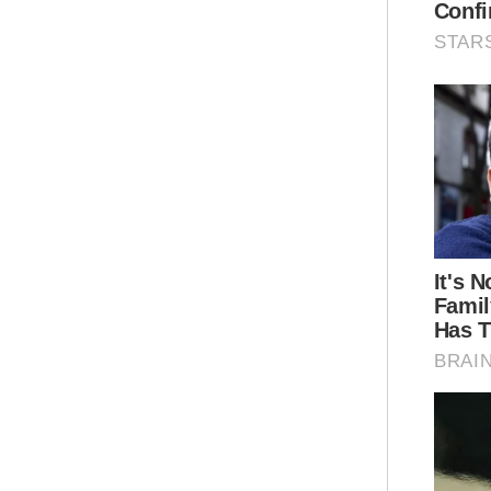
- K
men
- P
teli