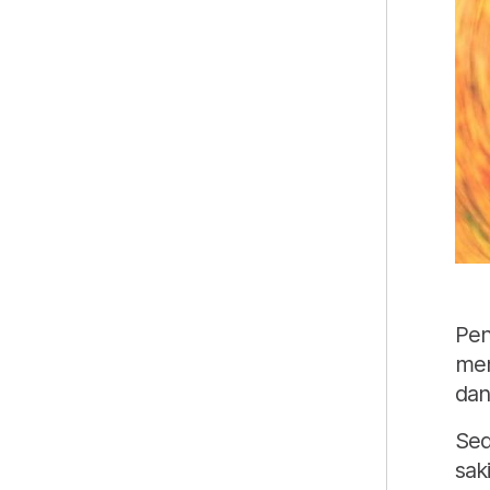
Pen
men
dan
Sed
saki