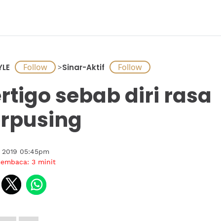
YLE
>
Sinar-Aktif
rtigo sebab diri rasa
rpusing
s 2019 05:45pm
membaca:
3
minit