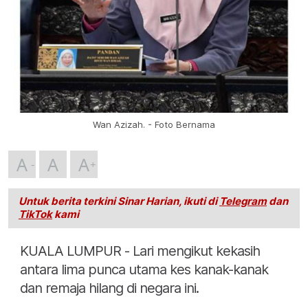
Wan Azizah. - Foto Bernama
A
A
A
Untuk berita terkini Sinar Harian, ikuti di
Telegram
dan
TikTok
kami
KUALA LUMPUR - Lari mengikut kekasih
antara lima punca utama kes kanak-kanak
dan remaja hilang di negara ini.