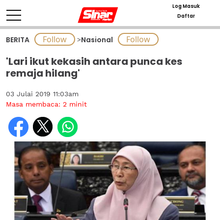
Log Masuk
Daftar
BERITA
>
Nasional
'Lari ikut kekasih antara punca kes
remaja hilang'
03 Julai 2019 11:03am
Masa membaca:
2
minit