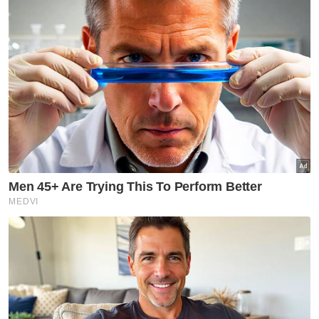
Wan Azizah Wan Ismail
Lari Ikut Kekasih
Kes Remaja Hilang
Artikel Disyorkan
Nasional
Anwar jamin siasatan RCI TH
dilaksana tanpa kompromi