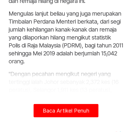
dan remaja hilang di negara ini.
Mengulas lanjut beliau yang juga merupakan
Timbalan Perdana Menteri berkata, dari segi
jumlah kehilangan kanak-kanak dan remaja
yang dilaporkan hilang mengikut statistik
Polis di Raja Malaysia (PDRM), bagi tahun 2011
sehingga Mei 2019 adalah berjumlah 15,042
orang.
"Dengan pecahan mengikut negeri yang
tertinggi ialah Johor sebanyak 2,372 kes (16
peratus), Selangor 1,911 kes (13 peratus),
Kedah 1,526 kes (10 peratus) dan Sabah
1,488 kes yang lain-lain saya bagi secara
Baca Artikel Penuh
bertulis dan Perlis paling kecil 298 kes,"
Katanya.