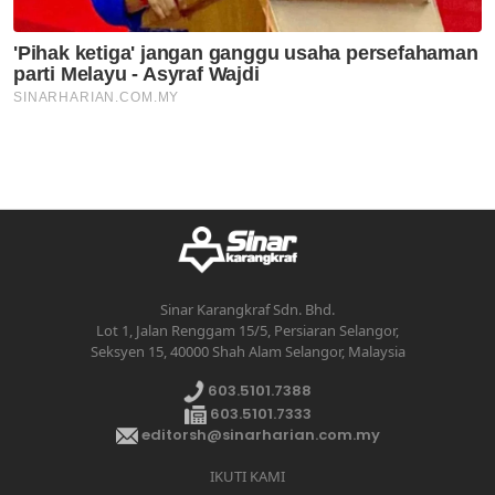
Sinar Karangkraf Sdn. Bhd.
Lot 1, Jalan Renggam 15/5, Persiaran Selangor,
Seksyen 15, 40000 Shah Alam Selangor, Malaysia
603.5101.7388
603.5101.7333
editorsh@sinarharian.com.my
IKUTI KAMI