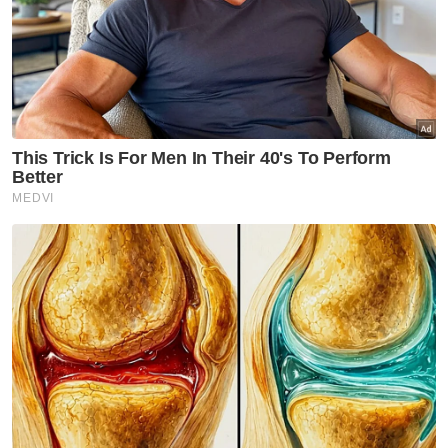
Nasional
RCI TH: Pelan pemulihan
berjaya kukuhkan kedudukan
kewangan
Nasional
Ibu bapa perlu waspada anak
'berkawan' dengan AI - Fahmi
Nasional
RCI Tabung Haji: Ambil
tindakan kalau ada 'sakau',
UMNO tidak bela salah laku -
Asyraf Wajdi