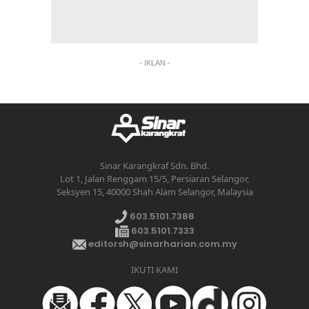
- IKLAN -
Sinar Karangkraf Sdn. Bhd.
Lot 1, Jalan Renggam 15/5, Persiaran Selangor,
Seksyen 15, 40000 Shah Alam Selangor, Malaysia
603.5101.7388
603.5101.7333
editorsh@sinarharian.com.my
IKUTI KAMI