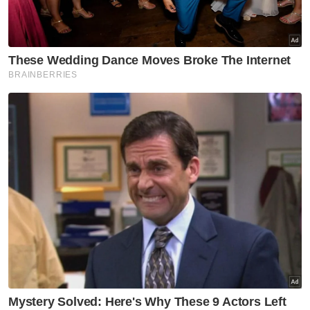
Buang rasa gentar bertemu
Vietnam
Sukan
Hakim Danish terjatuh,
terpaksa akhiri GP Britain lebih
awal
Sukan
JDT, Chelsea sama kuat