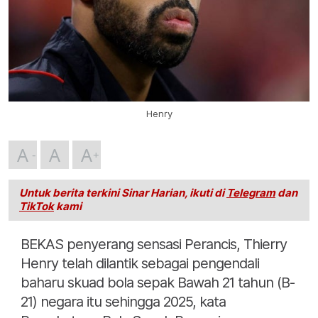
Henry
A
A
A
Untuk berita terkini Sinar Harian, ikuti di
Telegram
dan
TikTok
kami
BEKAS penyerang sensasi Perancis, Thierry
Henry telah dilantik sebagai pengendali
baharu skuad bola sepak Bawah 21 tahun (B-
21) negara itu sehingga 2025, kata