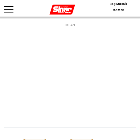
Log Masuk
Daftar
- IKLAN -