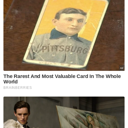
Kemunculan sulung Henry dalam skuad B-21
adalah untuk perlawanan persahabatan
menentang Denmark pada 7 September
sebelum menentang Slovenia dalam
kelayakan Euro empat hari kemudian.
Artikel Berkaitan:
Memalukan, beri imej buruk bola sepak negara
Malaysia belajar ilmu bola sepak Qatar
Misi hidup mati skuad bola tampar lelaki negara
Muat turun aplikasi Sinar Harian.
Klik di sini!