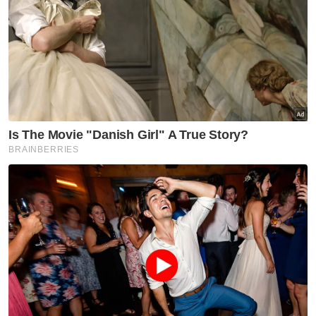
Thierry Henry
Perancis
Artikel Disyorkan
Sukan
Owen sangsi ketajaman Sesko
Sukan