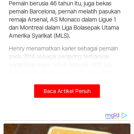
Pemain berusia 46 tahun itu, juga bekas
pemain Barcelona, ​​pernah melatih pasukan
remaja Arsenal, AS Monaco dalam Ligue 1
dan Montreal dalam Liga Bolasepak Utama
Amerika Syarikat (MLS).
Henry menamatkan karier sebagai pemain
pada 2014 sebagai penjaring terbanyak
sepanjang masa untuk Arsenal - 228 gol -
dan selepas memperoleh 123 caps dan
menjaringkan 51 gol untuk Perancis.
Baca Artikel Penuh