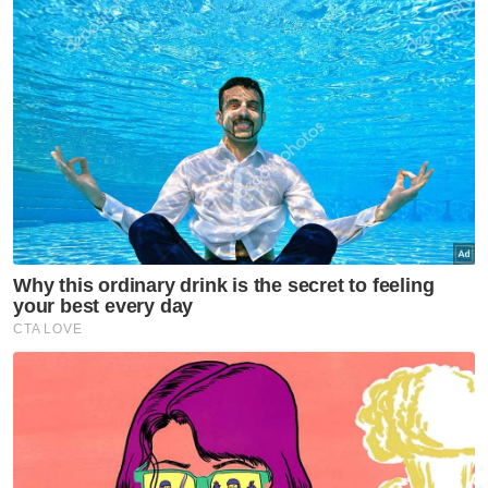
mereka,” katanya.
Malaysia kini menghuni tangga kedua
Kumpulan B, berkongsi empat mata
bersama Vietnam yang berada di tempat
ketiga, manakala Thailand di kedudukan
teratas dengan mengumpul enam mata.
Mengikut format pertandingan, dua pasukan
terbaik masing-masing dalam Kumpulan A
dan B akan layak ke separuh akhir. - Bernama
Muat turun aplikasi Sinar Harian.
Klik di sini!
Jawab soalan kaji selidik dan
dapatkan
×
baucar tunai.
Apakah tahap kelayakan akademik anda?
Sekolah rendah
Sekolah menengah