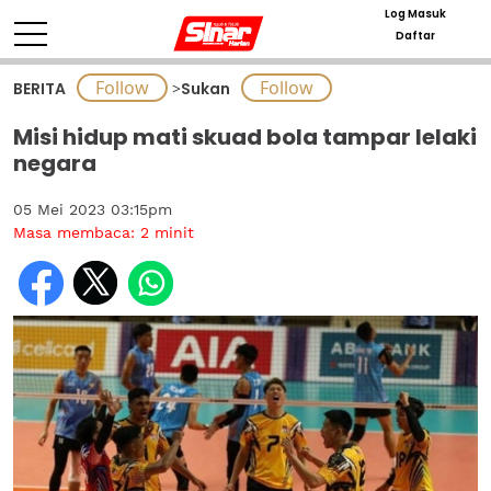
Log Masuk
Daftar
BERITA
>
Sukan
Misi hidup mati skuad bola tampar lelaki
negara
05 Mei 2023 03:15pm
Masa membaca:
2
minit