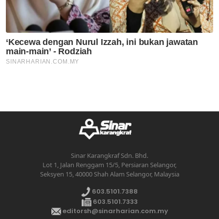
Sinar Karangkraf Sdn. Bhd.
Lot 1, Jalan Renggam 15/5, Persiaran Selangor,
Seksyen 15, 40000 Shah Alam Selangor, Malaysia
603.5101.7388
603.5101.7333
editorsh@sinarharian.com.my