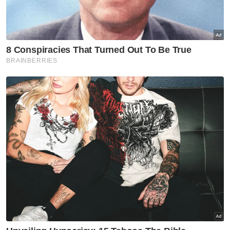
habis terjual
Sukan
Rifdean buru gelaran dunia di
bumi Jepun
Sukan
Harimau Malaya janji aksi lebih
baik di Cheras
Sukan
Mohamed Salah sertai
Trabzonspor, terima €17 juta
semusim