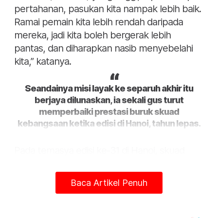
pertahanan, pasukan kita nampak lebih baik.
Ramai pemain kita lebih rendah daripada
mereka, jadi kita boleh bergerak lebih
pantas, dan diharapkan nasib menyebelahi
kita,” katanya.
Seandainya misi layak ke separuh akhir itu
berjaya dilunaskan, ia sekali gus turut
memperbaiki prestasi buruk skuad
kebangsaan ketika edisi di Hanoi, tahun lepas.
Pada temasya edisi ke-31 di Hanoi, skuad
bola tampar lelaki negara tersingkir di
peringkat kumpulan dan lebih
Baca Artikel Penuh
mengecewakan apabila mereka
menamatkan saingan tanpa sebarang
kemenangan.