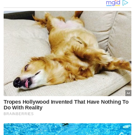
Malaysia dan Vietnam bakal membuat
perhitungan terakhir dalam saingan
Kumpulan B, bagi mengiringi Thailand yang
sudah mengesahkan slot dalam kelompok
empat pasukan terbaik pada temasya kali ini.
Sementara itu bagi atlet Khairol Shazrime
Shamsaimon, beliau optimis skuad negara
mampu menjelmakan keputusan positif,
selain menyifatkan kesemua 14 pemain
disenaraikan ke Kemboja adalah yang terbaik
pada masa ini.
"Kita sudah tengok corak permainan Vietnam
ketika mereka lawan dengan Myanmar, jadi
kita tahu apa kelemahan dan kelebihan