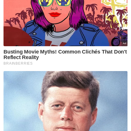
Ijazah sarjana muda
Kolej/ STPM/ Diploma
(Bachelor)
Ijazah sarjana (Master)
Ijazah kedoktoran
VPoints:
0
Masuk | Daftar
Bola Tampar Lelaki
Sukan SEA Kemboja 2023
Artikel Disyorkan
Sukan
Tiket aksi Malaysia-Filipina