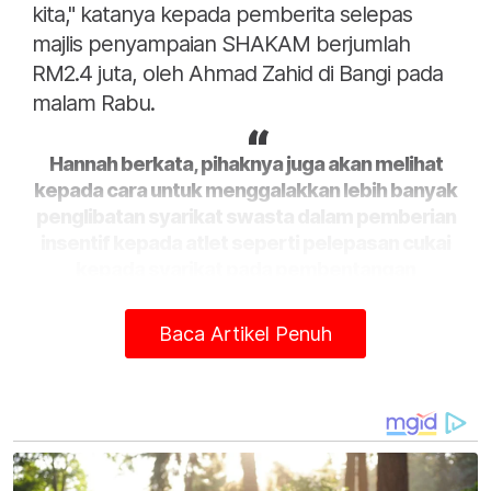
kita," katanya kepada pemberita selepas
majlis penyampaian SHAKAM berjumlah
RM2.4 juta, oleh Ahmad Zahid di Bangi pada
malam Rabu.
Hannah berkata, pihaknya juga akan melihat
kepada cara untuk menggalakkan lebih banyak
penglibatan syarikat swasta dalam pemberian
insentif kepada atlet seperti pelepasan cukai
kepada syarikat pada pembentangan
Belanjawan akan datang.
Baca Artikel Penuh
Terdahulu, Ahmad Zahid dalam ucapannya
menyarankan agar nilai ganjaran SHAKAM
dinaikkan tiga kali ganda pada 2024 sebagai
dorongan kepada atlet yang mengharumkan
nama negara di persada antarabangsa.