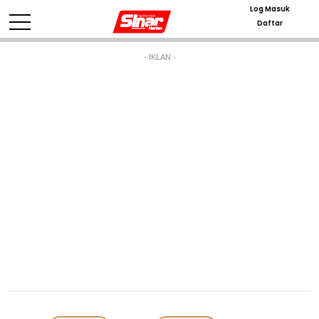
Log Masuk
Daftar
- IKLAN -