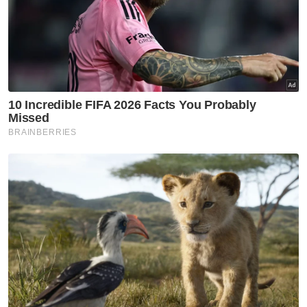
RM3,000 (perak) dan RM1,000 (gangsa).
Daripada RM2.4 juta insentif SHAKAM yang
disampaikan malam tadi, sebanyak RM1.2
diberikan kepada pemenang pingat di Sukan
SEA Kemboja, RM1.18 juta kepada kontinjen
Sukan Para ASEAN dan buat julung kalinya,