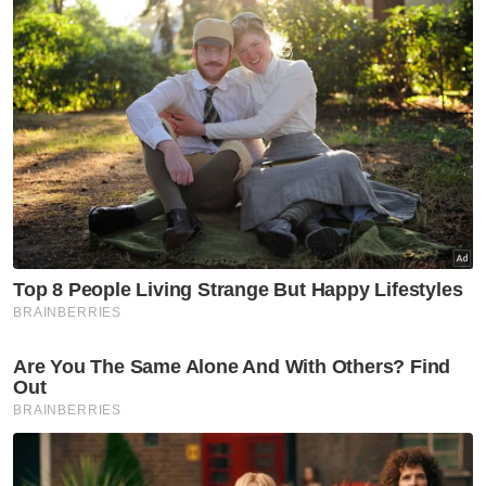
Beliau berkata, insentif ketika ini dirasakan
tidak mencukupi jika dibandingkan dengan
pencapaian atlet negara yang semakin
membanggakan pada setiap temasya sukan.
Ahmad Zahid turut menyuarakan harapan