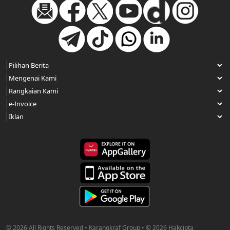
© 2026 All Rights Reserved • Karangkraf Group • © 2026 Hakcipta