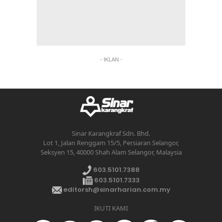
- IKLAN -
Sinar Karangkraf Sdn. Bhd.
Lot 1, Jalan Renggam 15/5, Persiaran Selangor,
Seksyen 15, 40000 Shah Alam Selangor, Malaysia
603.5101.7388
603.5101.7333
editorsh@sinarharian.com.my
IKUTI KAMI