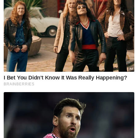
dan keyakinan bahawa Perdana Menteri
Datuk Seri Anwar Ibrahim akan
mengumumkan insentif tambahan bagi
sektor sukan dalam pembentangan
Belanjawan 2024 pada Oktober depan.
Mengikut kadar SHAKAM sedia ada,
pemenang pingat emas di Sukan Olimpik dan
Paralimpik akan menerima RM1 juta,
manakala perak dan gangsa masing-masing
layak mendapat RM300,000 dan RM100,000.
Bagi Sukan Komanwel, Asia dan Para Asia,
pemenang pingat akan mendapat RM80,000
(emas), RM40,000 (perak) dan RM20,000
(gangsa), manakala Sukan SEA dan Para
ASEAN mendapat RM20,000 (emas),