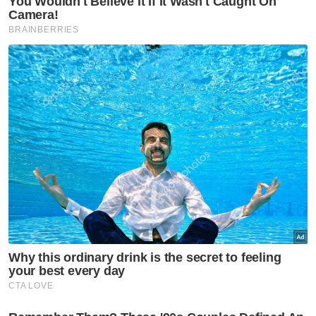
Sukan
Bapa Lionel Messi meninggal
dunia pada usia 68 tahun
Sukan
Gol Pavithran bawa Harimau
Malaya ke separuh akhir Piala
ASEAN 2026
Sukan
Aliff Rakib bertarung dengan
Prajanchai Oktober ini
Sukan
Penyokong Indonesia hentam
jurulatih Garuda