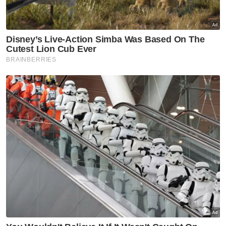
RM95,500 diberikan kepada kontinjen Sukan
Olimpik Khas 2023 di Berlin, Jerman. -
Bernama
Muat turun aplikasi Sinar Harian.
Klik di sini!
Hannah Yeoh
Insentif Berganda SHAKAM
Artikel Disyorkan