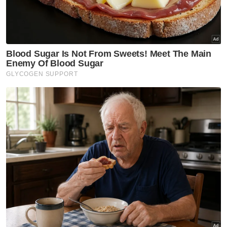
Katanya, ia turut membawa maksud beliau
menerapkan pendekatan rasuah untuk
menimbulkan perpecahan dalam kalangan
ahli parti demi kepentingan peribadi.
Selain itu beliau berkata, kata-kata defendan
menunjukkan plaintif tidak layak menjadi
pemimpin dan tidak setia kepada parti