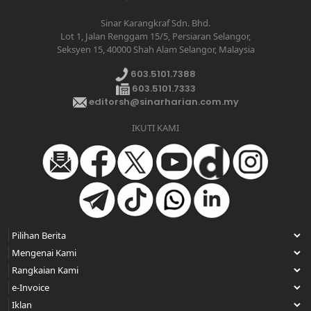
Sinar Karangkraf Sdn. Bhd.
Lot 1, Jalan Renggam 15/5, Persiaran Selangor,
Seksyen 15, 40000 Shah Alam Selangor, Malaysia
603.5101.7388
603.5101.7333
editorsh@sinarharian.com.my
IKUTI KAMI