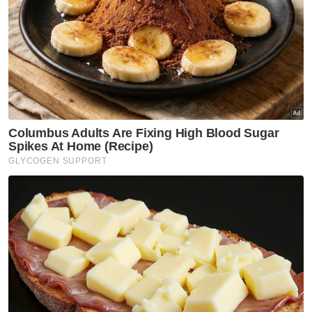
harap Khairy Jamaluddin dikenakan tindakan
oleh Lembaga Disiplin UMNO selepas
mengeluarkan kenyataan yang semberono
dan memalukan UMNO
#UmnoDuluKiniDanSelamanya’ di akaun
media sosialnya pada 14 dan 15 Januari.
Menurutnya, nama Khairy Jamaluddin jelas
dinyatakan melalui tajuk dan kandungan
penerbitan tersebut.
Beliau mendakwa, kenyataan berbaur fitnah
itu antaranya membawa maksud, beliau
merupakan pemimpin yang tidak berintegriti,
tiada kredibiliti untuk memimpin dan
melakukan jenayah rasuah.