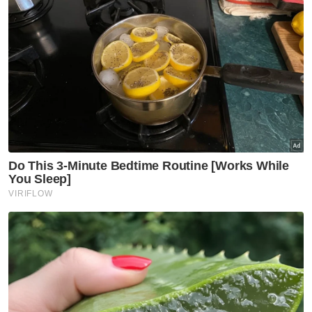
Saman Fitnah
Artikel Disyorkan
Semasa
Suasana sebak sambut
ketibaan jenazah Koperal Teck
Siong
Semasa
Maut renjatan elektrik:
Jenazah tiga anggota polis
diterbangkan pulang ke
kampung halaman
Semasa