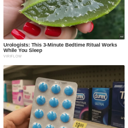
Bapa ditahan bantu siasatan
dakwaan dera, gangguan
seksual dua anak lelaki
Semasa
RCI Tabung Haji: SPRM selesai
rakam keterangan bekas CFO