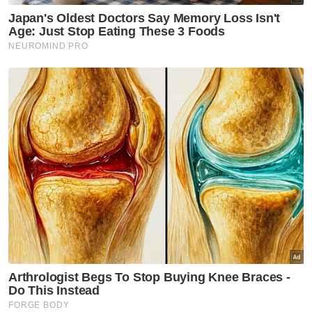
termasuk pemimpin lain.
Berita Telus & Tulus menerusi E-Mel setiap
hari!
Akibat kenyataan tersebut, Khairy
mendakwa, ia mendedahkannya kepada
gangguan, permusuhan dan penghinaan
awam.