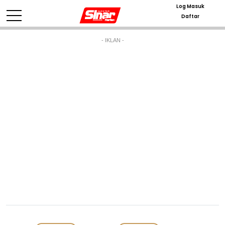
Log Masuk
Daftar
- IKLAN -