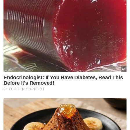
Dalam pernyataan tuntutannya, Khairy
berkata, semasa PAU 2022 pada 14 Januari
lalu, Jamal mengadakan sidang media di
Pusat Dagangan Dunia (WTC) Kuala Lumpur
dengan dihadiri pengamal media, perwakilan
UMNO, ahli dan pemimpin parti itu.
Plaintif mendakwa Jamal memuat naik
rakaman sidang video itu bertajuk ‘Saya