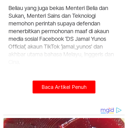
Beliau yang juga bekas Menteri Belia dan
Sukan, Menteri Sains dan Teknologi
memohon perintah supaya defendan
menerbitkan permohonan maaf di akaun
media sosial Facebook ‘DS Jamal Yunos
Official’, akaun TikTok ‘jamal_yunos’ dan
akhbar utama bahasa Melayu, Inggeris dan
Cina.
Khairy juga meminta defendan
memadamkan kenyataan tersebut di akaun
Baca Artikel Penuh
media sosialnya serta-merta dari tarikh
penghakiman.