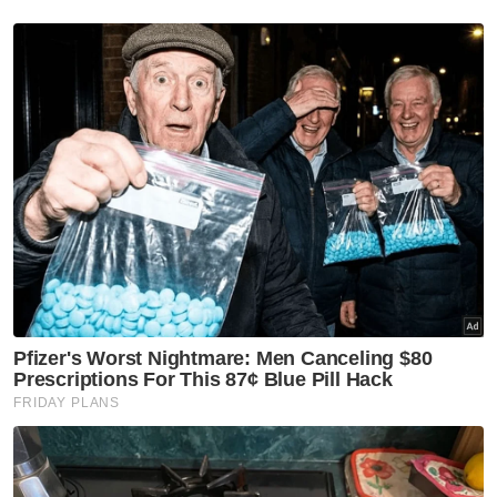
Plaintif juga berkata, kata-kata fitnah itu
menyebabkannya mengalami kerugian,
merosakkan karakter, kredibiliti dan reputasi.
Mahkamah Tinggi kemudiannya menetapkan
pengurusan kes dibuat di hadapan Timbalan
Pendaftar, Nik Nur Amalina Mat Zaidan, pada
Selasa.
Muat turun aplikasi Sinar Harian.
Klik di sini!
Khairy Jamaluddin
Jamal Yunos