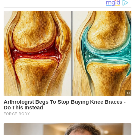
efektif dan berkualiti.
“Bermula dengan krisis nilai yang kecil, titik-
titik hitam itu kemudiannya memugar menjadi
konflik keruntuhan etika dan moral yang
akhirnya menjadikan rasuah begitu sistemik
dan membudaya.
“Oleh yang demikian, menghentikan kitaran
ganas ini turut memerlukan intervensi yang
sistemik, strategik dan kolaboratif.
"Enam nota ini adalah keperluan mendesak
yang difikirkan amat penting diambil
perhatian dan tindakan segera di sepanjang
sidang Parlimen yang masih berlangsung,”
katanya.