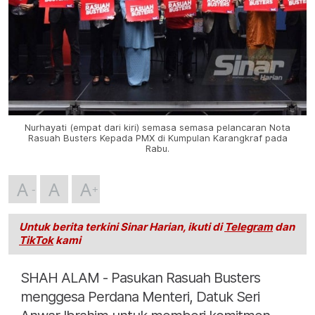
Nurhayati (empat dari kiri) semasa semasa pelancaran Nota
Rasuah Busters Kepada PMX di Kumpulan Karangkraf pada
Rabu.
A
A
A
Untuk berita terkini Sinar Harian, ikuti di
Telegram
dan
TikTok
kami
SHAH ALAM - Pasukan Rasuah Busters
menggesa Perdana Menteri, Datuk Seri