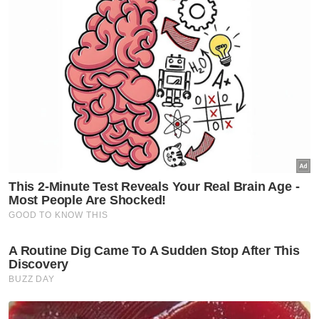
kerana kita tidak lagi mahu melihat siapa pun
jua terzalimi maruahnya kerana rasuah dan
moral yang keji,” katanya.
Berita Telus & Tulus menerusi E-Mel setiap
hari!
Muat turun aplikasi Sinar Harian.
Klik di sini!