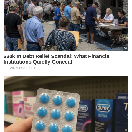
Usaha perkasa integriti perlu
komitmen semua agensi -
JBPM
Rasuah Busters
Jelajah Antirasuah MARA
diteruskan perkukuh budaya
integriti