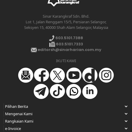
Sinar Karangkraf Sdn. Bhd.
Lot 1, Jalan Renggam 15/5, Persiaran Selangor,
Seksyen 15, 40000 Shah Alam Selangor, Malaysia
603.5101.7388
603.5101.7333
editorsh@sinarharian.com.my
IKUTI KAMI