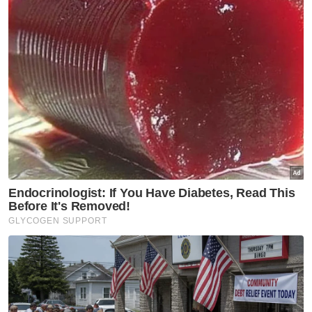
Rasuah Busters
Artikel Disyorkan
Rasuah Busters
Kolej Mara Banting bentuk
generasi berprinsip, bukan
sekadar cemerlang akademik
Rasuah Busters
KHSB, Rasuah Busters jalin
kerjasama PSA perkasa budaya
antirasuah
Rasuah Busters