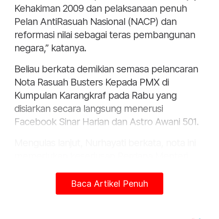
Kehakiman 2009 dan pelaksanaan penuh
Pelan AntiRasuah Nasional (NACP) dan
reformasi nilai sebagai teras pembangunan
negara,” katanya.
Beliau berkata demikian semasa pelancaran
Nota Rasuah Busters Kepada PMX di
Kumpulan Karangkraf pada Rabu yang
disiarkan secara langsung menerusi
Facebook Sinar Harian dan Astro Awani 501.
Mengulas lanjut, Nurhayati berkata, nota ini
memerlukan keseriusan Perdana Menteri
melaksanakan reformasi polisi dan
perundangan bagi memastikan penyeliaan
Baca Artikel Penuh
kewangan,ekonomi dan sosial negara dapat
dikawal selia melalui sistem yang lebih adil,