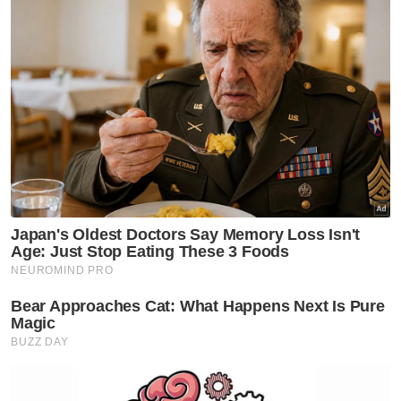
Tegasnya, seluruh rakyat Malaysia
bergabung perjuangan di dalam misi
bersama dengan menjadikan rasuah sebagai
musuh bersama dengan matlamat bersama
iaitu menyelamatkan Malaysia daripada
rasuah!.
“PM inilah kesungguhan kami
#RasuahBusters yang akan terus kritis demi
negara, tidak pernah putus asa untuk
bersama akar umbi memberikan kesedaran
dan kefahaman kepada masyarakat.
“Dan terus menerus membawa desakan agar
pemerintah, wakil-wakil rakyat dan
pemegang taruh di negara ini, agar benar-
benar mempunyai iltizam yang tinggi untuk
menamatkan riwayat rantaian rasuah ini