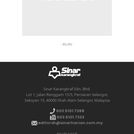
- IKLAN -
Sinar Karangkraf Sdn. Bhd.
Lot 1, Jalan Renggam 15/5, Persiaran Selangor,
Seksyen 15, 40000 Shah Alam Selangor, Malaysia
603.5101.7388
603.5101.7333
editorsh@sinarharian.com.my
IKUTI KAMI