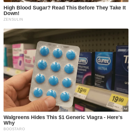
Sukan
Dua jaguh, satu impian di
Sukan Asia 2026
Sukan
Sukan Asia 2026: Eain Yow,
Sivasangari galas misi besar
buru tiket ke LA28