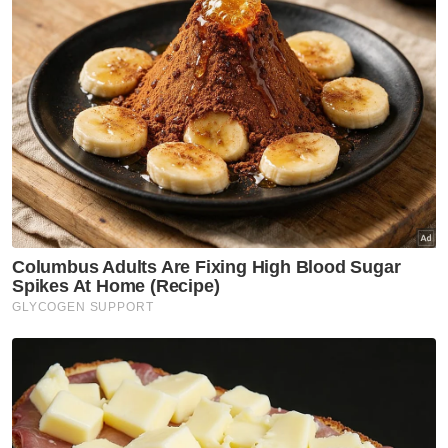
“Saya tidak fikir kami memiliki pemain terbaik
di dunia dalam pasukan kami. Tetapi saya
percaya dengan kekuatan sepasukan dan
dari segi taktik. Saya percaya kami boleh
pergi jauh.
“Tetapi kami juga memerlukan tuah, ia juga
penting. Saya percaya dengan imaginasi,
kami mungkin boleh muncul juara dunia pada
hujung kejohanan ini nanti,” katanya.
Untuk rekod, Belanda tidak pernah kalah