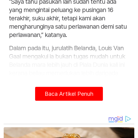
“Saya tahu pasukan lain sudah tentu ada
yang mengintai peluang ke pusingan 16
terakhir, suku akhir, tetapi kami akan
mengharunginya satu perlawanan demi satu
perlawanan,” katanya.
Dalam pada itu, jurulatih Belanda, Louis Van
Gaal mengakui ia bukan tugas mudah untuk
Belanda mara lebih jauh di Piala Dunia kali ini
kerana beliau memerlukan lebih daripada
sekadar bakat sekiranya mahu menjulang
trofi buat kali pertama bersama The Oranje.
Baca Artikel Penuh