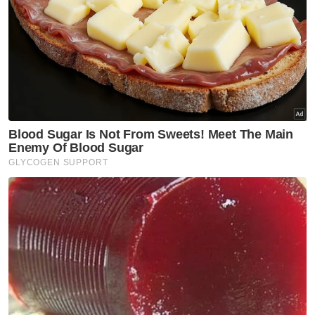
dalam empat perlawanan menentang lawan
dari Afrika pada pusingan akhir, manakala
Senegal menang dua dan seri sekali
menentang pasukan Eropah di peringkat
kumpulan.
Artikel Berkaitan:
750 pegawai, anggota polis kawal keselamatan
perlawanan akhir Piala FA
750 pegawai, anggota polis ditugaskan pada
perlawanan akhir Piala FA
Tembakan rambang: Penganjuran Piala Dunia
Wanita FIFA diteruskan
Muat turun aplikasi Sinar Harian.
Klik di sini!