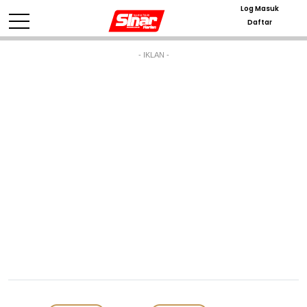
Log Masuk
Daftar
- IKLAN -