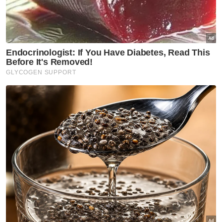
Piala Dunia Qatar 2022
Senegal
Artikel Disyorkan
Sukan
Mohamed Salah sertai
Trabzonspor, terima €17 juta
semusim
Sukan
Jasa Darshan diiktiraf
Thailand