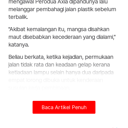
mengawal Perodua Axia dipandunya lalu
melanggar pembahagi jalan plastik sebelum
terbalik.
"Akibat kemalangan itu, mangsa disahkan
maut disebabkan kecederaan yang dialami,"
katanya.
Beliau berkata, ketika kejadian, permukaan
jalan tidak rata dan keadaan gelap kerana
ketiadaan lampu selain hanya dua daripada
empat lorong dibuka untuk kenderaan
susulan kerja pembinaan.
Menurutnya, mayat mangsa kemudian
Baca Artikel Penuh
dibawa ke Hospital Tengku Ampuan Jemaah
(HTAJ) Sabak Bernam untuk bedah siasat.
"Kes disiasat mengikut Seksyen 41(1) Akta