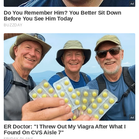
VPoints:
0
Masuk | Daftar
Maut Kereta Terbalik
Artikel Disyorkan
Selangor KL
Empat dekad menjinak ikan
Selangor KL
'Speaker tentukan status