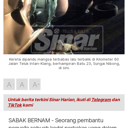
Kereta dipandu mangsa terbabas lalu terbalik di Kilometer 60
Jalan Teluk Intan-Klang, berhampiran Batu 23, Sungai Nibong,
di sini.
A
A
A
Untuk berita terkini Sinar Harian, ikuti di
Telegram
dan
TikTok
kami
SABAK BERNAM - Seorang pembantu