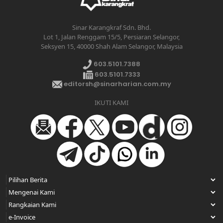
Sinar Karangkraf Sdn. Bhd.
Lot 1, Jalan Renggam 15/5, Persiaran Selangor,
Seksyen 15, 40000 Shah Alam Selangor, Malaysia
603.5101.7388
603.5101.7333
editorsh@sinarharian.com.my
IKUTI KAMI