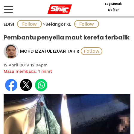
Log Masuk
Daftar
EDISI
>
Selangor KL
Pembantu penyelia maut kereta terbalik
MOHD IZZATUL IZUAN TAHIR
12 April 2019 12:04pm
Masa membaca:
1
minit