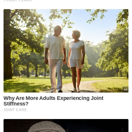
kerusi DUN selepas semakan' -
Amirudin
Selangor KL
Peruntukan Sukma dedah
kepincangan pentadbiran
Kerajaan Madani - Pemuda Pas
Selangor
Selangor KL
Selepas 8 bulan percuma,
kutipan Plaza Tol Eco Grandeur
mula tengah malam ini