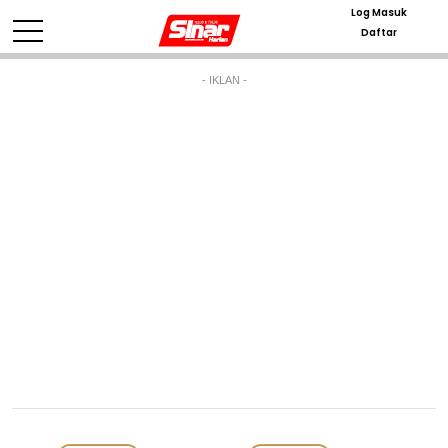
Log Masuk
Daftar
- IKLAN -