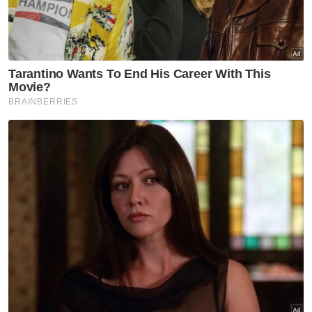
ditutup
Lebih 6,000 warga Indonesia pulang beraya guna
feri
Lebih 6,000 warga Indonesia pulang beraya naik feri
Orang ramai boleh terus melayari laman
sosial (Facebook, Instagram, Twitter, Tiktok)
Perbadanan Kemajuan Pertanian Selangor
(PKPS) atau melayari pautan
https://linktr.ee/myPKPS untuk kemas kini
lokasi jualan dari semasa ke semasa.