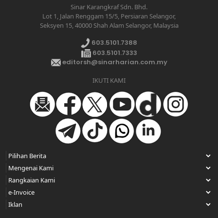
Sinar Karangkraf Sdn. Bhd.
Lot 1, Jalan Renggam 15/5, Persiaran Selangor,
Seksyen 15, 40000 Shah Alam Selangor, Malaysia
603.5101.7388
603.5101.7333
editorsh@sinarharian.com.my
IKUTI KAMI