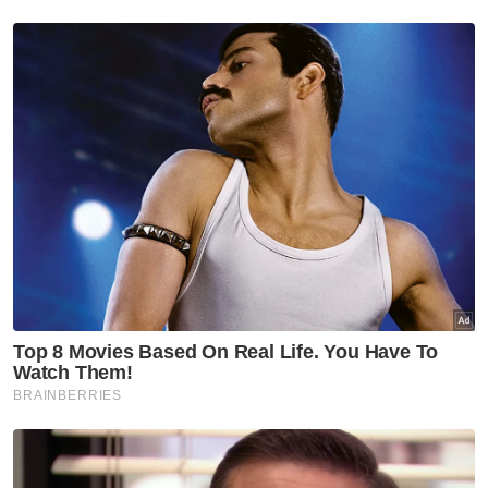
kutipan Plaza Tol Eco Grandeur
mula tengah malam ini
Selangor KL
'Kereta warisan' tersadai
punca parkir makin sempit
Selangor KL
Xplorasi Warisan KL: Edisi
Merdeka bawa rakyat telusuri
jejak kemerdekaan