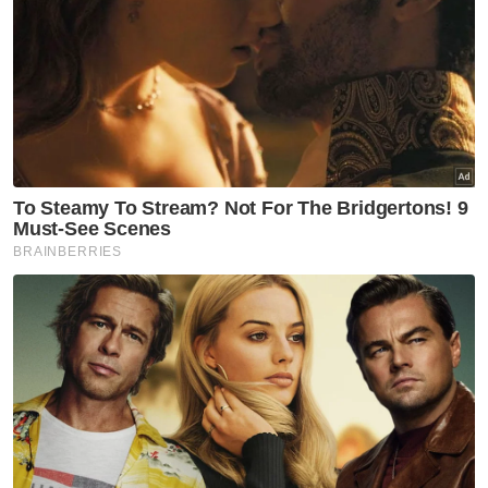
Program jelajah Jualan Ehsan Rakyat
Selangor berlangsung sehingga 6 Disember
depan bertujuan meringankan beban rakyat
mendepani kenaikan harga makanan dengan
menawarkan jualan harga rendah iaitu 30
peratus lebih rendah dari pasaran.
Antaranya ayam (berat antara 1.8 hingga dua
kilogram (kg) pada harga RM10, daging sejuk
beku (900 gram) pada harga RM10, ikan
sejuk beku satu kg RM6, telur ayam (gred B)
RM10, beras 5kg RM10 dan minyak masak
botol lima kg pada harga RM25.
Artikel Berkaitan:
Peluang rakyat Selangor miliki rumah pertama tidak