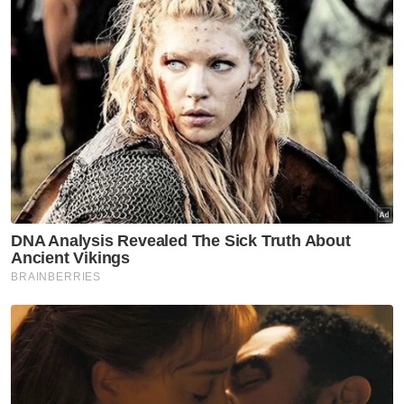
ikan, beras, minyak masak dan telur ayam.
"Lokasi jualan akan tertumpu kepada kawasan
penduduk berpendapatan rendah dan miskin
bandar dengan kerjasama daripada petugas
Pusat Khidmat Masyarakat (PKM) dan
pemimpin setempat," katanya lagi.