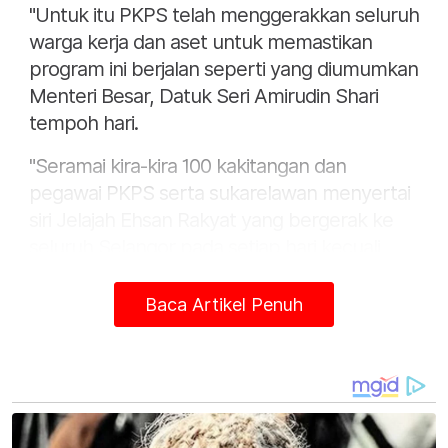
"Untuk itu PKPS telah menggerakkan seluruh
warga kerja dan aset untuk memastikan
program ini berjalan seperti yang diumumkan
Menteri Besar, Datuk Seri Amirudin Shari
tempoh hari.
"Seramai kira-kira 100 kakitangan dan
pegawai PKPS serta sukarelawan menyertai
siri Jelajah Ehsan Rakyat yang bergerak ke
seluruh Selangor pada setiap hari kecuali
Isnin, bermula jam 9 pagi hingga 1 petang,"
katanya dalam kenyataan kepada Sinar
Baca Artikel Penuh
Harian.
Mohamad Khairil berkata, setiap sebuah dari
sembilan trak jualan akan membawa enam
produk makanan asas iaitu ayam, daging,