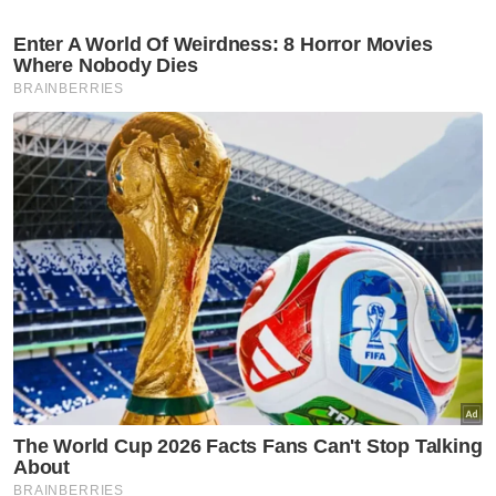
Harga Naik
PKPS
Artikel Disyorkan
Selangor KL
Peruntukan Sukma dedah
kepincangan pentadbiran
Kerajaan Madani - Pemuda Pas
Selangor
Selangor KL
Selepas 8 bulan percuma,