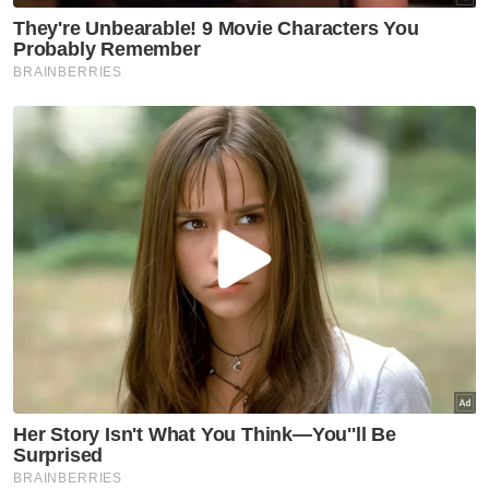
Pada 30 Ogos lalu, sebanyak RM10 juta
diperuntukkan kerajaan Selangor melalui
PKPS bagi program tersebut dan jelajah
Jualan Ehsan Rakyat Selangor ini dilancarkan
Amirudin Shari pada Sambutan Hari
Kemerdekaan ke-65 Peringkat Negeri
Selangor.
Muat turun aplikasi Sinar Harian.
Klik di sini!
Selangor