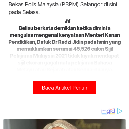
Bekas Polis Malaysia (PBPM) Selangor di sini
pada Selasa.
Beliau berkata demikian ketika diminta
mengulas mengenai kenyataan Menteri Kanan
Pendidikan, Datuk Dr Radzi Jidin pada Isnin yang
memaklumkan seramai 45,526 calon Sijil
Pelajaran Malaysia 2021 tidak layak mendapat
sijil ekoran gagal mata pelajaran Bahasa
Melayu atau Sejarah atau kedua-duanya.
Noh berkata, untuk enam bulan pertama
Baca Artikel Penuh
tahun ini, KUSKOP telah berjaya melatih lebih
400,000 individu iaitu peningkatan
melangkaui 400 peratus daripada sasaran
awal kementeriannya.