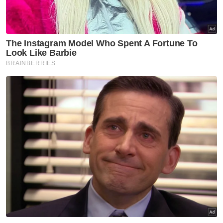
Nasional
SOP lapangan terbang wajar
diselaras semula segera
Nasional
Sinergi Google Malaysia-Mara
terajui AI dalam ekosistem
pendidikan
Nasional
F1: Anwar jumpa Pengarah
Eksekutif GP Singapura teliti
amalan terbaik
Nasional
RON97, RON95 tanpa subsidi,
diesel tanpa subsidi turun 5
sen