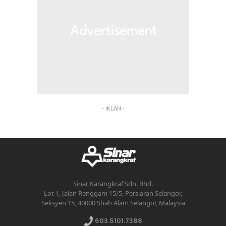
- IKLAN -
Sinar Karangkraf Sdn. Bhd.
Lot 1, Jalan Renggam 15/5, Persiaran Selangor,
Seksyen 15, 40000 Shah Alam Selangor, Malaysia
603.5101.7388