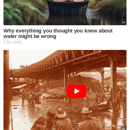
Thailand: Angka korban
meningkat kepada sembilan
orang
GLOBAL
Trump syok sendiri, dakwa
dokumentari Melania ‘filem
nombor satu tahun ini’
GLOBAL
Nyamuk pembawa virus 'West
Nile' dikesan di Israel
GLOBAL
Korea Utara syor sup daging
anjing ketika gelombang haba
cecah 36.7 darjah Celsius