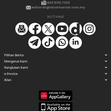
603.5101.7333
editorsh@sinarharian.com.my
IKUTI KAMI