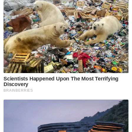
bahawa ia tidak boleh dipersalahkan
berikutan harga bijirin meningkat.
Sebelum ini kapal-kapal yang membawa
bijirin Ukraine tidak dapat meninggalkan
pelabuhan kerana periuk api yang diletakkan
oleh tentera Ukraine. - Agensi
Muat turun aplikasi Sinar Harian.
Klik di sini!
Harap bantu kajian selidik kami dan
×
dapatkan baucar tunai.
Berapakah jumlah pendapatan bulanan semua
ahli isi rumah anda?
Kurang daripada RM3,500
RM3,500 - RM5,000
RM5,001 - RM8,000
RM8,001 - RM12,000
RM12,001 - RM16,000
Lebih daripada RM16,000