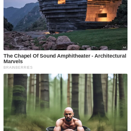
Tidak rela berkata
VPoints:
0
Masuk | Daftar
Krisis Makanan
Gandum
Artikel Disyorkan
GLOBAL
Insiden tembakan sekolah di