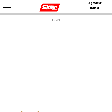
Log Masuk
Daftar
- IKLAN -