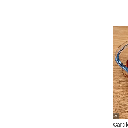
"Se
mem
ber
kep
mer