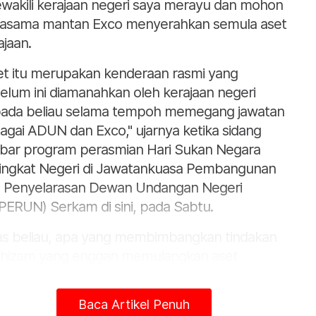
wakili kerajaan negeri saya merayu dan mohon
jasama mantan Exco menyerahkan semula aset
ajaan.
et itu merupakan kenderaan rasmi yang
elum ini diamanahkan oleh kerajaan negeri
ada beliau selama tempoh memegang jawatan
agai ADUN dan Exco," ujarnya ketika sidang
bar program perasmian Hari Sukan Negara
ingkat Negeri di Jawatankuasa Pembangunan
 Penyelarasan Dewan Undangan Negeri
PERUN) Serkam di sini, pada Sabtu.
as beliau, apa yang membimbangkan tindakan
hizam yang enggan memulangkan aset
sebut akan mengganggu fokus serta usaha-
ha kerajaan negeri untuk mengharmoni dan
Baca Artikel Penuh
sejahterakan rakyat.