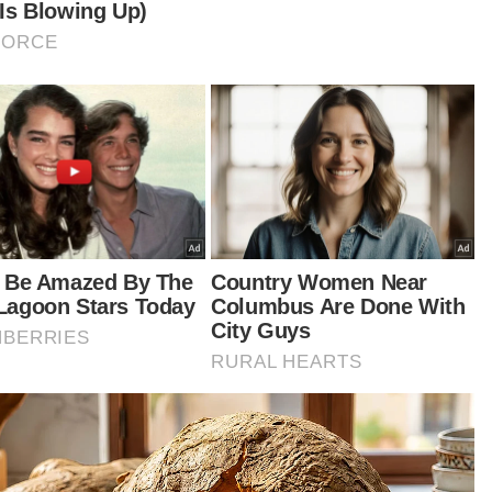
gulas lanjut beliau berkata, hanya bekas ADUN
gai Udang, Datuk Seri Idris Haron yang telah
tindak memulangkan aset kerajaan pada
mis lalu, manakala ADUN Telok Mas, Datuk
r Effandi Ahmad meminta untuk
angguhkan pemulangan aset hingga Isnin
an.
ar Harian pada Jumaat melaporkan Norhizam
n memulangkan kereta rasmi dan kunci
ERUN sekiranya semua wakil rakyat bertindak
ikian.
iau yang juga bekas Exco Pertanian,
ternakan dan Pembangunan Usahawan
dakwa, secara dasarnya apabila kerajaan
ubarkan pada Selasa lalu, maka 28 wakil rakyat