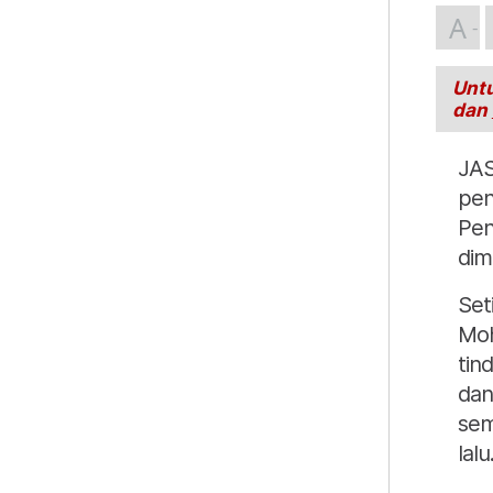
A
Untu
dan
JAS
pen
Pen
dim
Set
Moh
tin
dan
sem
lalu