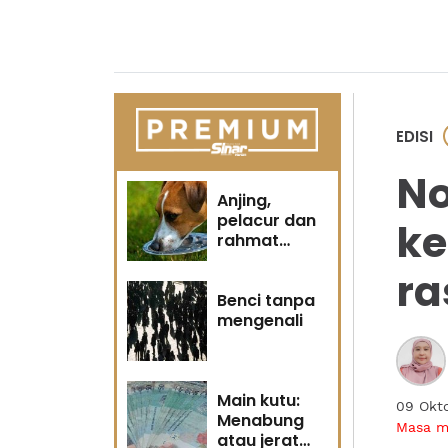
EDISI
No
Anjing,
pelacur dan
ke
rahmat
Tuhan
ra
Benci tanpa
mengenali
Main kutu:
09 Okt
Menabung
Masa 
atau jerat