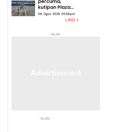
tuju
percuma,
pembangunan
kutipan Plaza
negeri
Tol Eco
06 Ogos 2026 05:56pm
Grandeur mula
LAGI
tengah malam
ini
- IKLAN -
- IKLAN -