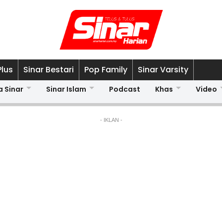
Plus
Sinar Bestari
Pop Family
Sinar Varsity
a Sinar
Sinar Islam
Podcast
Khas
Video
- IKLAN -