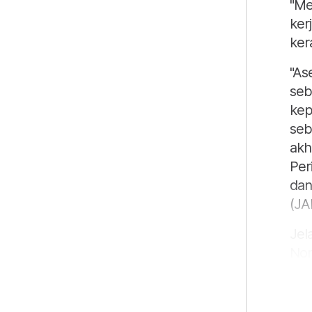
"Me
ker
ker
"As
seb
kep
seb
akh
Per
dan
(JA
Jel
Nor
ter
usa
men