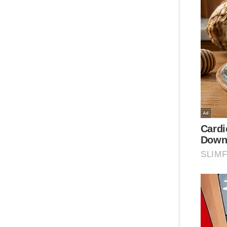
hil
Exc
Ar