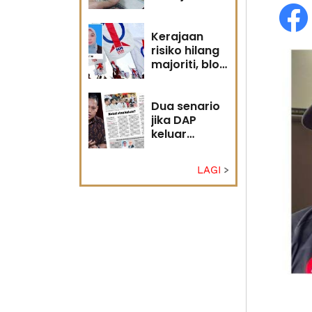
diri?
Kerajaan
risiko hilang
majoriti, blok
politik perlu
runding
semula
Dua senario
jika DAP
keluar
kerajaan
LAGI