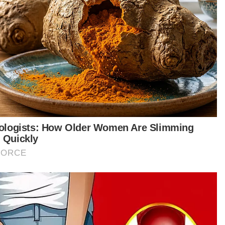
ang kelayakan sebagai wakil rakyat mahupun
o.
tikel Berkaitan:
Dua Ahli Dewan Negara angkat sumpah Senator hari ini
ADUN Pengkalan Kubor selamat dirikan rumah tangga
Ahli Dewan Diraja Selangor gesa Sanusi mohon maaf
secara terbuka