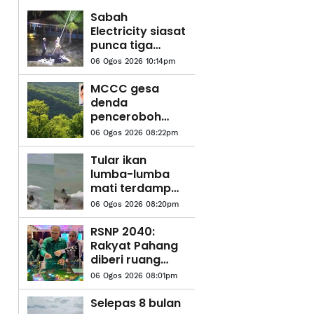
Sabah
Electricity siasat
punca tiga
anggota polis
06 Ogos 2026 10:14pm
maut terkena
renjatan elektrik
MCCC gesa
denda
penceroboh
tanah dinaikkan
06 Ogos 2026 08:22pm
RM20 juta
Tular ikan
lumba-lumba
mati terdampar
di Ban Pecah
06 Ogos 2026 08:20pm
RSNP 2040:
Rakyat Pahang
diberi ruang
kemuka
06 Ogos 2026 08:01pm
pandangan,
cadangan hala
Selepas 8 bulan