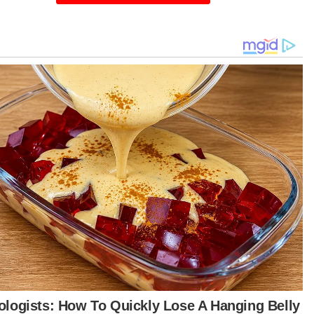
kiranya lebih cepat Datuk Norhizam
ulangkan kereta rasmi, lebih cepatlah saya
sama-sama penjawat awam dapat fokus
ada usaha mensejahterakan rakyat, sekali gus
ancakkan ekonomi negeri," katanya.