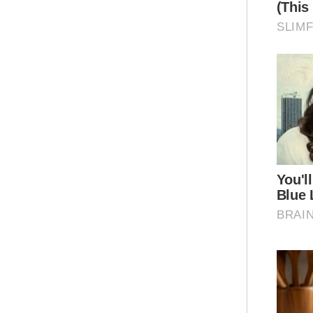
Men
Sun
ber
Kha
Noo
men
dep
Sin
aka
JAP
dem
Bel
Pen
men
dib