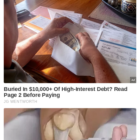
merupakan musuh ketat republik itu.
Berita Telus & Tulus menerusi E-Mel setiap
hari!
<
ARTIKEL BERKAITAN
Kedutaan Korea Utara
diberi tempoh 48 jam tinggalkan Malaysia
Pada 3 Mac lalu, Chol Myong gagal dalam
rayuannya di mahkamah Malaysia untuk