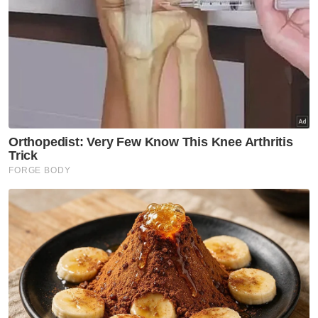
mengelak diekstradisi ke AS atas dakwaan
melakukan pengubahan wang haram.
Sementara itu, pada Ahad, pegawai dan
kakitangan Kedutaan Korea Utara telah
mengosongkan bangunan kedutaan itu di sini
sekitar jam 10.55 pagi.
Kesemua pekerja kedutaan dan juga ahli
keluarga mereka yang dianggarkan seramai
30 orang itu telah keluar dari pekarangan
bangunan bersama dengan menaiki sebuah
bas, manakala Yu Song dilihat menaiki
sebuah kenderaan berwarna putih.
Difahamkan, kumpulan tersebut akan
menggunakan penerbangan transit Shanghai
Airlines ke Pudong, China sebelum ke ibu