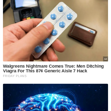
Korea Utara itu telah menghancurkan
seluruh asas hubungan dua hala antara
Malaysia dan Korea Utara yang dibina atas
dasar kedaulatan.
Pada Jumaat, Malaysia memberi tempoh 48
jam kepada pegawai dan kakitangan
Kedutaan Korea Utara untuk meninggalkan
negara.
Keputusan tersebut diambil selepas Korea
Utara bertindak memutuskan hubungan
diplomatik dengan Malaysia kerana tidak
berpuas hati terhadap tindakan kerajaan
Malaysia mengekstradisi seorang
warganegaranya ke AS.
Artikel Berkaitan: