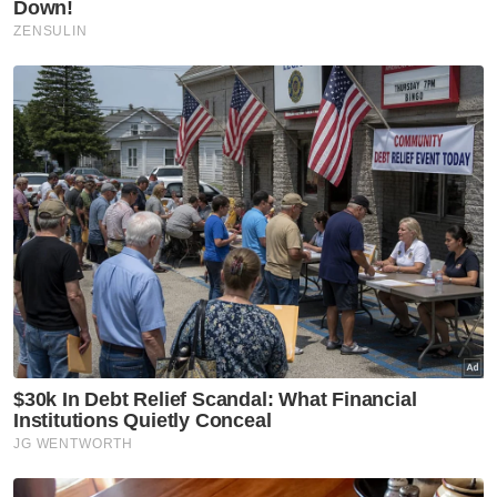
Sebagai sebuah negara yang menjunjung
prinsip keadilan, Kementerian Luar berkata,
proses ekstradisi rakyat Korea Utara yang
dikenali sebagai Mun Chol Myong itu
dilakukan adalah berlandaskan undang-
undang.
Kementerian Luar Korea utara dalam satu
kenyataan mengenai keputusannya itu pada
Jumaat berkata, Malaysia didakwa
melakukan 'jenayah yang tidak boleh
dimaafkan' kerana menghantar rakyatnya
yang tidak bersalah ke negara yang