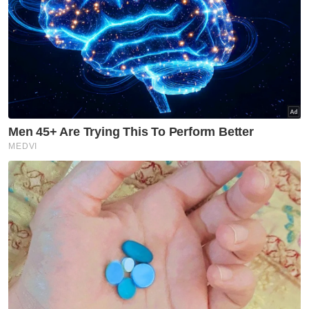
Warga asing terus monopoli luar Pasar Borong Kuala
Lumpur
Tiada perbincangan berhubung jawatan kerajaan
negeri - Reezal Merican
Usaha kolaboratif penting hapuskan ancaman siber
Korea Utara