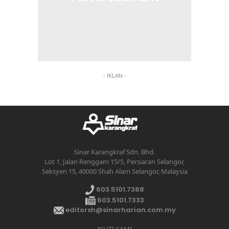
- IKLAN -
Sinar Karangkraf Sdn. Bhd.
Lot 1, Jalan Renggam 15/5, Persiaran Selangor,
Seksyen 15, 40000 Shah Alam Selangor, Malaysia
603.5101.7388
603.5101.7333
editorsh@sinarharian.com.my
IKUTI KAMI