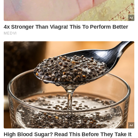
Bas yang membawa pegawai, kakitangan dan ahli keluarga
kedutaan keluar dari bangunan kedutaan pagi Ahad.
Kenyataan dari Wisma Putra berkata,
Malaysia berhak untuk bertindak balas
terhadap keputusan Korea Utara demi
melindungi kedaulatan dan menjaga
kepentingan negara.