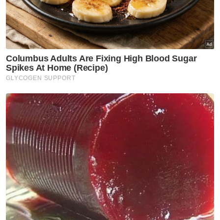
negara Korea Utara, Pyongyang.
Mereka menaiki penerbangan FM886
dijangka berlepas dari Lapangan Terbang
Antarabangsa Kuala Lumpur (KLIA) pada
petang ini.
Pada Sabtu, mereka yang akan pulang ke
Korea Utara dipercayai telahpun melakukan
ujian saringan Covid-19 dengan pasukan
perubatan hospital swasta yang datang ke
kedutaan tersebut.
Muat turun aplikasi Sinar Harian.
Klik di sini!
Harap bantu kajian selidik kami dan
×
dapatkan baucar tunai.
Apakah status hubungan anda?