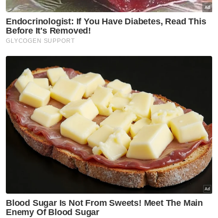
Bujang
Kahwin
VPoints:
0
Masuk | Daftar
Kedutaan Korea Utara
Putus Hubungan Diplomatik
Korea Utara
Artikel Disyorkan