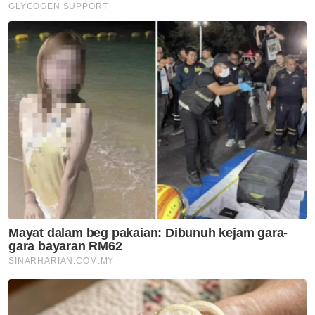
Nasional
Anwar arah siasatan
menyeluruh kejadian anggota
polis maut di Beaufort
Nasional
Malaysia, Vietnam perkukuh
kerjasama pertahanan -
Mohamed Khaled
Nasional
Isu zakat TH perlu difahami
dalam konteks syariah - Mufti
Pahang
Nasional
MGB sempurnakan majlis 'roof
topping' Pangsapuri Saujana
Indah