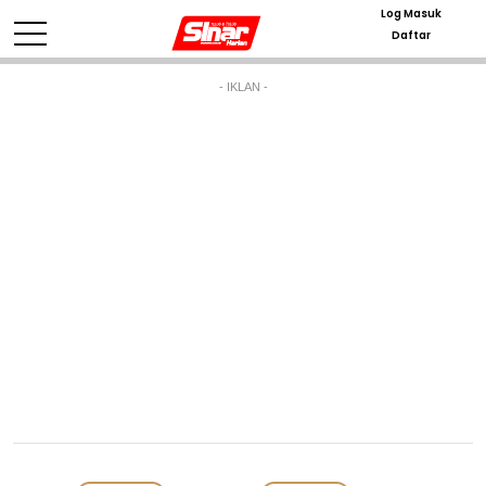
Log Masuk
Daftar
- IKLAN -