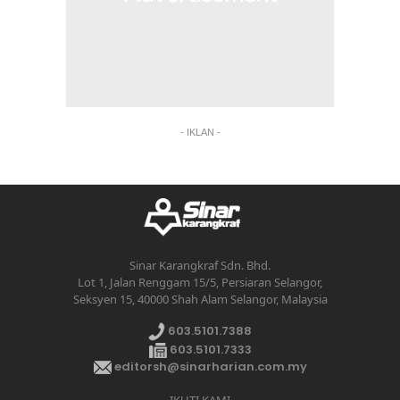
- IKLAN -
Sinar Karangkraf Sdn. Bhd.
Lot 1, Jalan Renggam 15/5, Persiaran Selangor,
Seksyen 15, 40000 Shah Alam Selangor, Malaysia
603.5101.7388
603.5101.7333
editorsh@sinarharian.com.my
IKUTI KAMI