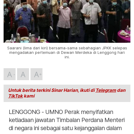
Saarani (lima dari kiri) bersama-sama sebahagian JPKK selepas
mengadakan pertemuan di Dewan Merdeka di Lenggong hari
ini.
A
A
A
Untuk berita terkini Sinar Harian, ikuti di
Telegram
dan
TikTok
kami
LENGGONG - UMNO Perak menyifatkan
ketiadaan jawatan Timbalan Perdana Menteri
di negara ini sebagai satu kejanggalan dalam