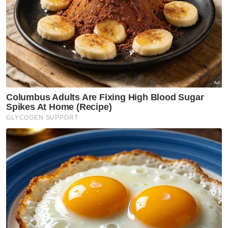
Perdana Menteri Slovak letak jawatan ekoran krisis
politik
Tak baik tukar kerajaan 'di tengah jalan' - Mohamad
Sabu
Muat turun aplikasi Sinar Harian.
Klik di sini!
UMNO Perak
Jawatan Timbalan Perdana Menteri
Saarani Mohamad