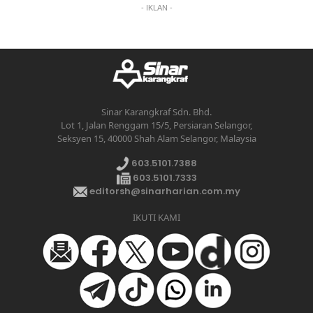
- IKLAN -
Sinar Karangkraf Sdn. Bhd.
Lot 1, Jalan Renggam 15/5, Persiaran Selangor,
Seksyen 15, 40000 Shah Alam Selangor, Malaysia
603.5101.7388
603.5101.7333
editorsh@sinarharian.com.my
IKUTI KAMI