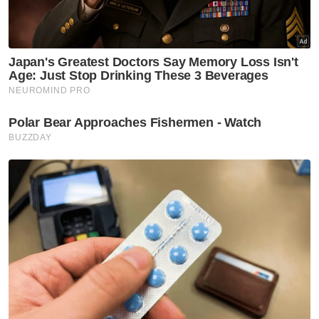
Artikel Disyorkan
Nasional
Harap pengumuman PM fokus
tiga komponen utama
melibatkan struktur ATM -
Menteri Pertahanan
Nasional
Tindakan sita kontena muatan
ke Israel bukti ketegasan
Malaysia - Anwar
Nasional
JMD 2026 perkasa rakyat ke
arah negara AI