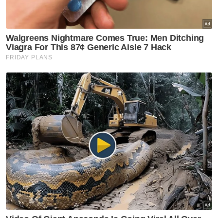
Nasional
Isu import udang Thailand
dijangka selesai pertengahan
bulan ini – Mohamad Sabu