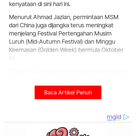
kenyataan di sini hari ini.
Menurut Ahmad Jazlan, permintaan MSM
dari China juga dijangka terus meningkat
menjelang Festival Pertengahan Musim
Luruh (Mid-Autumn Festival) dan Minggu
Keemasan (Golden Week) bermula Oktober
ini.
"Selain itu, pengukuhan harga minyak kacang
soya (SBO) di US Chicago Board of Trade
(CBOT) dan di China’s Dalian Commodity
Baca Artikel Penuh
Exchange menyokong kenaikan harga MSM.
Harga MSM juga dipengaruhi oleh
pergerakan harga minyak kacang soya
kerana kedua-duanya bersaing di dalam
pasaran minyak sayuran global.