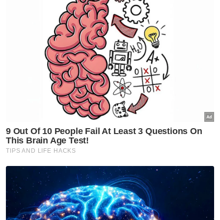
“Peningkatan harga ini bukan sahaja
menyumbang kepada Keluaran Dalam
Negara Kasar (KDNK) negara, malah ia turut
memberi manfaat kepada pekebun dan
pemain industri Sawit di Malaysia yang mana
kita semua maklum rakyat sedang bergelut