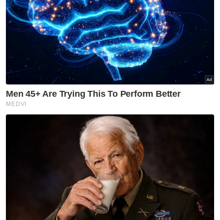
dengan sumber kewangan akibat daripada
pandemik Covid-19.
“Diharap harga sawit terus kekal di paras
melepasi RM3,000 setan dan kelangsungan
sawit negara," katanya.
Artikel Berkaitan:
Bayar ejen RM3,000 mahu pulang Indonesia
Timbalan Pengarah direman dipercayai terima
suapan RM3,000
India import 1.5 juta tan minyak sawit dari Malaysia
Muat turun aplikasi Sinar Harian.
Klik di sini!
Harga Minyak Sawit