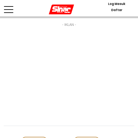
Log Masuk
Daftar
- IKLAN -