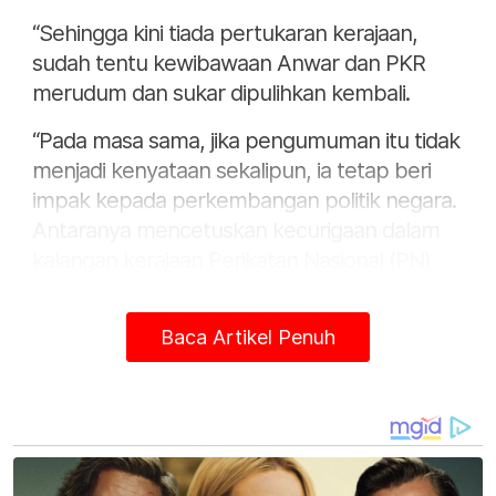
“Sehingga kini tiada pertukaran kerajaan,
sudah tentu kewibawaan Anwar dan PKR
merudum dan sukar dipulihkan kembali.
“Pada masa sama, jika pengumuman itu tidak
menjadi kenyataan sekalipun, ia tetap beri
impak kepada perkembangan politik negara.
Antaranya mencetuskan kecurigaan dalam
kalangan kerajaan Perikatan Nasional (PN)
terhadap kesetiaan ahli Parlimen UMNO dan
BN,” katanya kepada Sinar Harian di sini
Baca Artikel Penuh
semalam.
Kamarul Zaman berkata, Anwar sebenarnya
telah melakukan 10 kesilapan menerusi
Langkah Le Meridien pada Rabu lalu.