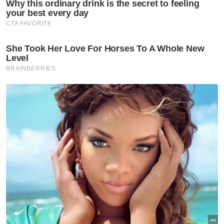
ahli Parlimen bersama beliau sedangkan
keputusan itu tidak dirunding atau
diputuskan dalam Majlis Presiden Pakatan
Harapan (PH),” katanya.
Kamarul Zaman berkata, dengan yakinnya
Anwar mengumumkan beliau mendapat
sokongan Ahli Parlimen BN tanpa
memberikan senarai nama individu terlibat,
mencetuskan keraguan apabila dinafikan
individu terlibat.
Berita Telus & Tulus menerusi E-Mel setiap