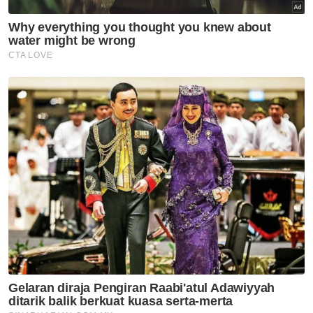
Politik
Razali nafi dakwaan sertai
Pejuang, akui masih ahli
Bersatu
Politik
Keletihan politik mungkin
faktor Nurul Izzah undur diri -
Penganalisis politik
Politik
Pemuda Pas sasar 5,000 ahli
baharu pertahan Kelantan
Politik
PKR belum terima surat
peletakan jawatan ahli
Parlimen