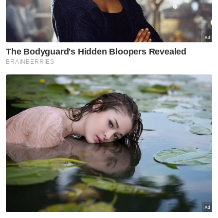
“Malah Anwar begitu yakin mengumumkan
beliau akan membentuk kerajaan baharu
tanpa mengambil kira kuasa Perdana Menteri
dan Yang di-Pertuan Agong
memperkenankan pembubaran Parlimen.
“Kesilapan lain termasuk mengumumkan ahli-