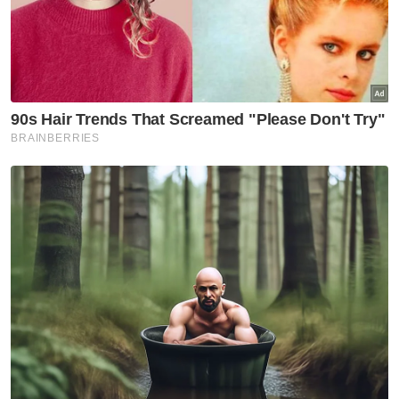
adalah konklusif dan bukannya majoriti tipis.
Muat turun aplikasi Sinar Harian.
Klik di sini!
Anwar Ibrahim
Kamarul Zaman Yusoff
Perdana Menteri
Artikel Disyorkan