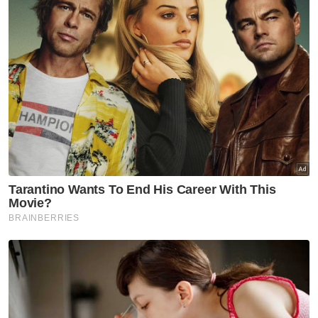
“Kesilapan pertama beliau adalah terlalu
yakin ketika mengumumkan kerajaan
pimpinan Muhyiddin telah tumbang,
sedangkan pengumuman seumpama
sepatutnya dilakukan oleh Yang di-Pertuan
Agong setelah melalui proses perlembagaan