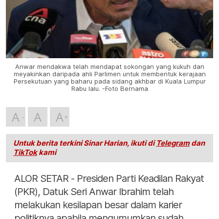
Anwar mendakwa telah mendapat sokongan yang kukuh dan
meyakinkan daripada ahli Parlimen untuk membentuk kerajaan
Persekutuan yang baharu pada sidang akhbar di Kuala Lumpur
Rabu lalu. -Foto Bernama
A
A
A
Untuk berita terkini Sinar Harian, ikuti di
Telegram
dan
TikTok
kami
ALOR SETAR - Presiden Parti Keadilan Rakyat
(PKR), Datuk Seri Anwar Ibrahim telah
melakukan kesilapan besar dalam karier
politiknya apabila mengumumkan sudah