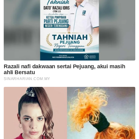
tarikh Seri Paduka Baginda menemu duga
semua ahli Parlimen, sedangkan banyak
perubahan boleh berlaku,” katanya.
Tambah Kamarul Zaman, Anwar juga
melakukan kesilapan apabila mengumumkan
sendiri kenaikan diri beliau dan rancangan
pembentukan kerajaan baharu, sedangkan ia
lebih wajar dilakukan bersama rakan PH.
Pada Rabu lalu, Anwar mengadakan sidang
akhbar khas mendakwa beliau mempunyai
sokongan majoriti ahli Parlimen untuk
menubuhkan kerajaan Persekutuan yang
baharu.
Malah, Ahli Parlimen Port Dickson itu turut
menegaskan bahawa majoriti diperoleh