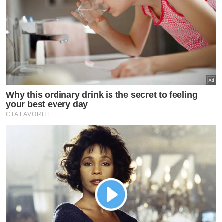
yang diperuntukkan,” katanya.
ARTIKEL BERKAITAN:
Anwar yakin peroleh
sokongan untuk jadi Perdana Menteri
Menurutnya, keyakinan Anwar
mengumumkan beliau mempunyai majoriti
kukuh dan hampir dua pertiga sokongan di
Parlimen tanpa memberikan bukti juga sukar
diterima banyak pihak.
Artikel Berkaitan:
Pelakon Indonesia, Raffi Ahmad mahu jumpa Anwar
Ibrahim
UMNO Bukit Bendera sokong Zahid kekal presiden
parti
AMK Alor Setar buat laporan polis isu bantah
kehadiran Zahid