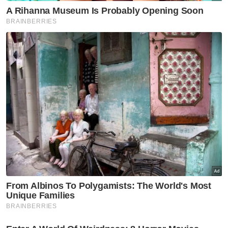
hari!
“Beliau juga silap percaturan apabila
mengumumkan Tun Dr Mahathir Mohamad
dan Parti Pejuang Tanah Air (Pejuang) tiada
bersama beliau dalam kerajaan baharu,
sedangkan Dr Mahathir dan pemimpin
Pejuang mungkin mampu mempengaruhi
ahli-ahli Parlimen lain untuk menolak
pembentukan kerajaan baharu itu,” katanya.