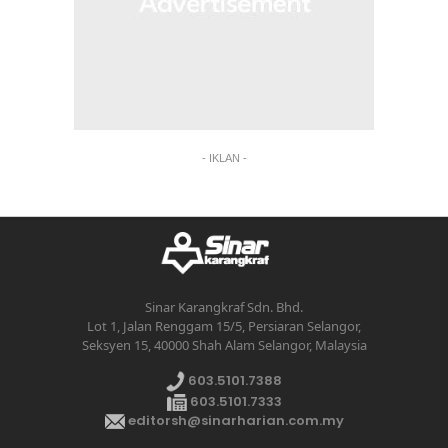
- IKLAN -
Sinar Karangkraf Sdn. Bhd.
Lot 1, Jalan Renggam 15/5, Persiaran Selangor,
Seksyen 15, 40000 Shah Alam Selangor, Malaysia
603.5101.7388
603.5101.7333
editorsh@sinarharian.com.my