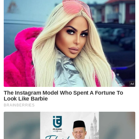
pembukaan Penggal Ketiga Parlimen Ke-14
lalu, Seri Paduka Baginda mengingatkan
pemimpin politik tidak mengheret negara
sekali lagi ke kancah politik tidak menentu
ketika rakyat berhadapan pelbagai masalah
akibat pandemik Covid-19.
“Anwar kelihatan yakin rakan-rakan lama PH
dan rakan baharu yang menyertai beliau
boleh menerima antara satu sama lain,
sedangkan banyak petanda menunjukkan
sebaliknya.
“Anwar turut yakin tiada perubahan boleh
berlaku antara tarikh beliau umumkan
pembentukan kerajaan baharu dengan tarikh
menghadap Yang di-Pertuan Agong dengan