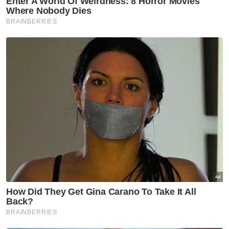
Anwar yakin dapat sokongan menjadi Perdana Menteri. -Foto
Bernama
Menurutnya, kesilapan lain ialah Anwar
membuat andaian Yang di-Pertuan Agong
akan menerima perancangan beliau.
Ini kerana, katanya, berdasarkan titah pada