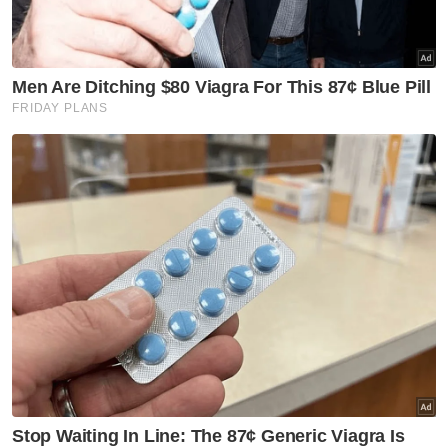
Lawan Pas dalam pilihan raya bukan bererti lawan
Islam - Khairuddin
PRN: Mohd Sany tidak pertahan kerusi DUN Taman
Templer
Istiadat Pembukaan Penggal Kedua Dewan
Undangan Negeri Pahang
Rubin turut berhadapan dengan calon dari
USNO, Rainus Sagulau; Parti Liberal
Demokratik (LDP), Juster Peter, Parti
Pertubuhan Kinabalu Progresif Bersatu
(UPKO), Lucas Umbul dan PCS, Tay Jin Kiong
@ Alfred.