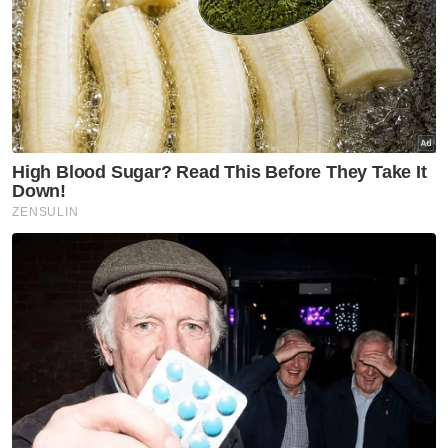
pencabar lain iaitu Abd Alif Saibeh dari Parti
Cinta Sabah, Amzah@Hamzah Sundang
(Parti Pertubuhan Kebangsaan Sabah
Bersatu (USNO) ), Mustapha@Mohd Yunus
Sakmud (Parti Keadilan Rakyat (PKR), Kanul
Gindol (Parti Gagasan Rakyat Sabah (PGRS))
dan Mohd Arsad Bistari (Barisan Nasional
(BN)).
Manakala, bekas Ahli Dewan Undangan
Negeri (ADUN) Kemabong, Datuk Rubin
Balang muncul bertanding atas tiket Bebas
menentang lima calon lain termasuk Ketua
Penerangan UMNO Sabah, Datuk Raime
Unggi.
Artikel Berkaitan: