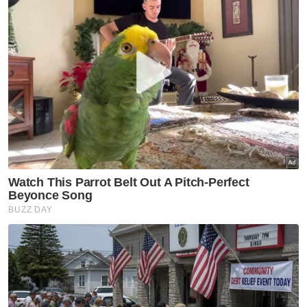
PRN Sabah
Sabah
Pilihan Raya Negeri
SPR
Artikel Disyorkan
PRN Sabah