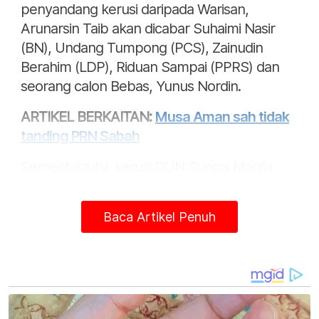
penyandang kerusi daripada Warisan,
Arunarsin Taib akan dicabar Suhaimi Nasir
(BN), Undang Tumpong (PCS), Zainudin
Berahim (LDP), Riduan Sampai (PPRS) dan
seorang calon Bebas, Yunus Nordin.
ARTIKEL BERKAITAN:
Musa Aman sah tidak
tanding PRN Sabah
Sementara itu, kerusi DUN Sungai Manila
pula, calon Warisan, Profesor Dr Mahmud
Sudin akan berdepan dengan lima lagi calon
Baca Artikel Penuh
iaitu Mokran Ingkat (BN), Sahidzan Ag Salleh
(PCS), K Zulkipli @ K Zulkipli Harrith (USNO),
Dr Md Anuar M A Yusuf (LDP) dan Muhd
Arshad Abdul daripada PPRS.