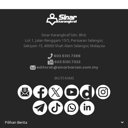
Sinar Karangkraf Sdn. Bhd.
Lot 1, Jalan Renggam 15/5, Persiaran Selangor,
Seksyen 15, 40000 Shah Alam Selangor, Malaysia
603.5101.7388
603.5101.7333
editorsh@sinarharian.com.my
IKUTI KAMI