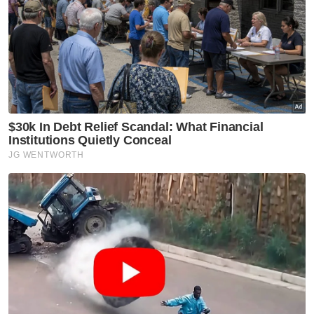
SPR digesa benarkan individu
positif Covid-19 mengundi
PRN Sabah
Perang bendera masih dingin
PRN Sabah
Sabah boleh berubah kerajaan
lagi
PRN Sabah
'Pihak pertikai lantikan ADUN
Pas rasa tercabar'