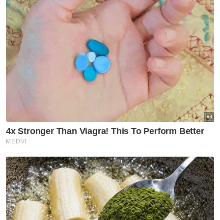
Sementara itu, penyandang Dewan
Undangan Negeri (DUN) Tempasuk, Datuk
Musbah Jamli menjadi calon bebas selepas
tidak dicalonkan oleh mana-mana parti dalam
Pilihan Raya Negeri (PRN) Sabah.
Musbah akan berdepan dengan lima