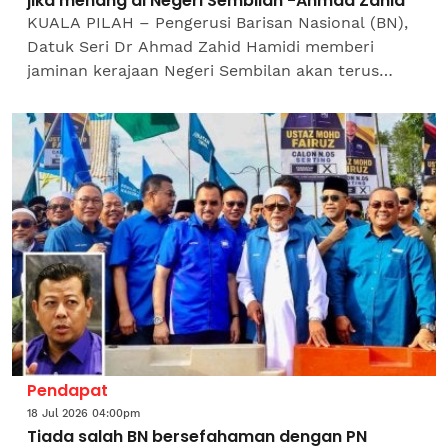
jika menang di Negeri Sembilan -Ahmad Zahid
KUALA PILAH – Pengerusi Barisan Nasional (BN),
Datuk Seri Dr Ahmad Zahid Hamidi memberi
jaminan kerajaan Negeri Sembilan akan terus
seiring dengan Kerajaan Persekutuan sekiranya
gabungan itu diberi...
Pendapat
18 Jul 2026 04:00pm
Tiada salah BN bersefahaman dengan PN