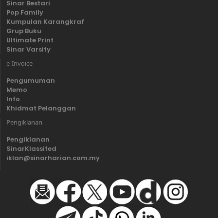
Sinar Bestari
Pop Family
Kumpulan Karangkraf
Grup Buku
Ultimate Print
Sinar Varsity
e-Invoice
Pengumuman
Memo
Info
Khidmat Pelanggan
Pengiklanan
Pengiklanan
SinarKlassifed
iklan@sinarharian.com.my