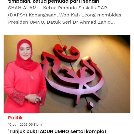
timbalan, ketua pemuda parti sendiri
SHAH ALAM – Ketua Pemuda Sosialis DAP
(DAPSY) Kebangsaan, Woo Kah Leong membidas
Presiden UMNO, Datuk Seri Dr Ahmad Zahid
Hamidi, susulan tegurannya terhadap DAP.Beliau
mendakwa Ahmad Zahid tidak...
Politik
10 Jun 2026 05:31pm
'Tunjuk bukti ADUN UMNO sertai komplot