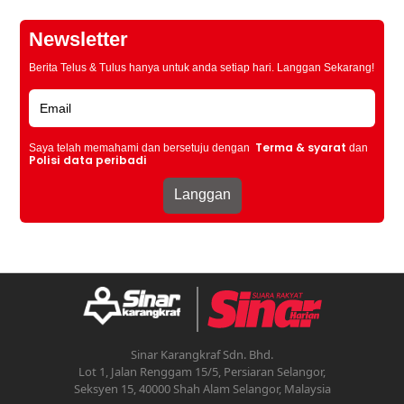
Newsletter
Berita Telus & Tulus hanya untuk anda setiap hari. Langgan Sekarang!
Terma & syarat
Saya telah memahami dan bersetuju dengan
dan
Polisi data peribadi
Sinar Karangkraf Sdn. Bhd.
Lot 1, Jalan Renggam 15/5, Persiaran Selangor,
Seksyen 15, 40000 Shah Alam Selangor, Malaysia