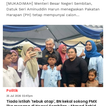
[MUKADIMAH] Menteri Besar Negeri Sembilan,
Datuk Seri Aminuddin Harun menegaskan Pakatan
Harapan (PH) tetap mempunyai calon
berkelayakan untuk menerajui kerajaan negeri
sekiranya gabungan itu menang...
Politik
25 Jul 2026 02:47pm
Tiada istilah 'tebuk atap', BN kekal sokong PMX