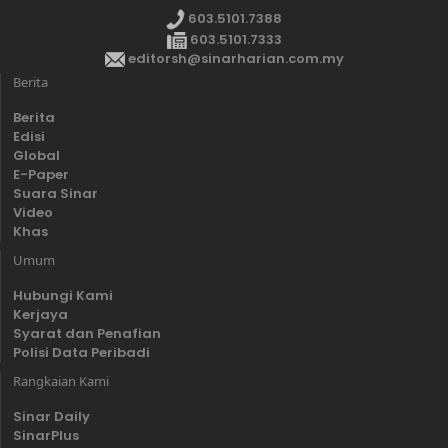
603.5101.7388
603.5101.7333
editorsh@sinarharian.com.my
Berita
Berita
Edisi
Global
E-Paper
Suara Sinar
Video
Khas
Umum
Hubungi Kami
Kerjaya
Syarat dan Penafian
Polisi Data Peribadi
Rangkaian Kami
Sinar Daily
SinarPlus