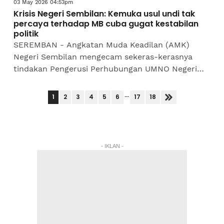
03 May 2026 04:53pm
Krisis Negeri Sembilan: Kemuka usul undi tak
percaya terhadap MB cuba gugat kestabilan
politik
SEREMBAN - Angkatan Muda Keadilan (AMK)
Negeri Sembilan mengecam sekeras-kerasnya
tindakan Pengerusi Perhubungan UMNO Negeri
Sembilan, Datuk Seri Jalaluddin Alias yang
mendesak supaya Sidang Dewan...
...
1
2
3
4
5
6
17
18
- IKLAN -