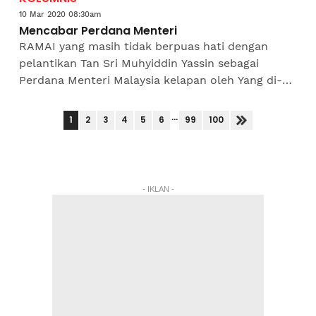
10 Mar 2020 08:30am
Mencabar Perdana Menteri
RAMAI yang masih tidak berpuas hati dengan
pelantikan Tan Sri Muhyiddin Yassin sebagai
Perdana Menteri Malaysia kelapan oleh Yang di-
Pertuan Agong, namun adakah pelantikan
Muhyiddin sebagai Perdana...
...
1
2
3
4
5
6
99
100
- IKLAN -