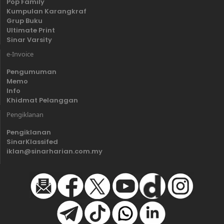
Pop Family
Kumpulan Karangkraf
Grup Buku
Ultimate Print
Sinar Varsity
e-Invoice
Pengumuman
Memo
Info
Khidmat Pelanggan
Pengiklanan
Pengiklanan
SinarKlassifed
iklan@sinarharian.com.my