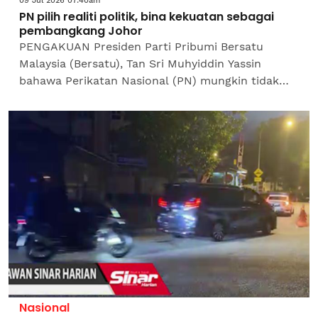
09 Jul 2026 07:40am
PN pilih realiti politik, bina kekuatan sebagai
pembangkang Johor
PENGAKUAN Presiden Parti Pribumi Bersatu
Malaysia (Bersatu), Tan Sri Muhyiddin Yassin
bahawa Perikatan Nasional (PN) mungkin tidak
mampu membentuk kerajaan negeri pada Pilihan
Raya Negeri (PRN) Johor...
Nasional