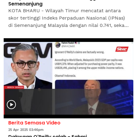
Semenanjung
KOTA BHARU - Wilayah Timur mencatat antara
skor tertinggi Indeks Perpaduan Nasional (IPNas)
di Semenanjung Malaysia dengan nilai 0.741, sekali
gus mencerminkan kekuatan nilai komuniti,
toleransi serta...
Berita Semasa Video
25 Apr 2025 03:46pm
Dakwaan O'Reilly salah - Fahmi