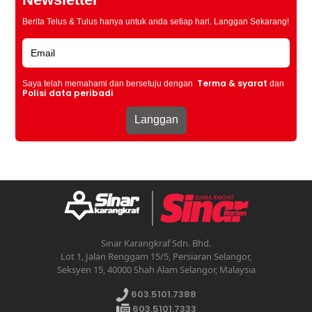
Berita Telus & Tulus hanya untuk anda setiap hari. Langgan Sekarang!
Terma & syarat
Saya telah memahami dan bersetuju dengan
dan
Polisi data peribadi
Sinar Karangkraf Sdn. Bhd.
Lot 1, Jalan Renggam 15/5, Persiaran Selangor,
Seksyen 15, 40000 Shah Alam Selangor, Malaysia
603.5101.7388
603.5101.7333