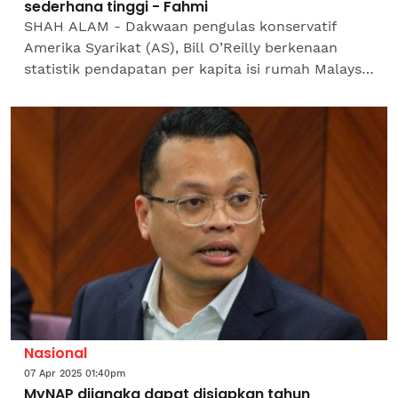
sederhana tinggi - Fahmi
SHAH ALAM - Dakwaan pengulas konservatif
Amerika Syarikat (AS), Bill O’Reilly berkenaan
statistik pendapatan per kapita isi rumah Malaysia
adalah fakta tidak benar. Menteri Komunikasi,
Datuk Fahmi...
Nasional
07 Apr 2025 01:40pm
MyNAP dijangka dapat disiapkan tahun