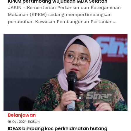
KPKM pertimbang wujudkan IADA Selatan
JASIN - Kementerian Pertanian dan Keterjaminan
Makanan (KPKM) sedang mempertimbangkan
penubuhan Kawasan Pembangunan Pertanian
Bersepadu (IADA) Selatan untuk membantu
pesawah di Melaka, Negeri Sembilan...
Belanjawan
19 Oct 2024 11:38am
IDEAS bimbang kos perkhidmatan hutang