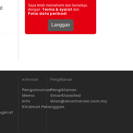
Saya telah memahami dan bersetuju
ng
Terma & syarat
dengan
dan
Polisi data peribadi
e-Invoice
Pengiklanan
Pengumuman
Pengiklanan
Memo
SinarKlassifed
Info
iklan@sinarharian.com.my
Khidmat Pelanggan
ngkraf