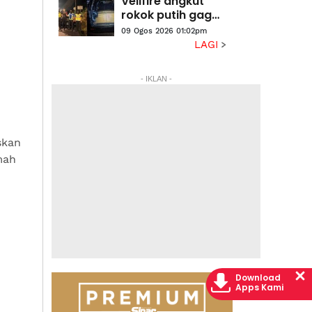
Vellfire angkut
rokok putih gagal,
suspek positif
09 Ogos 2026 01:02pm
dadah ditahan
LAGI
- IKLAN -
skan
mah
Download
Apps Kami