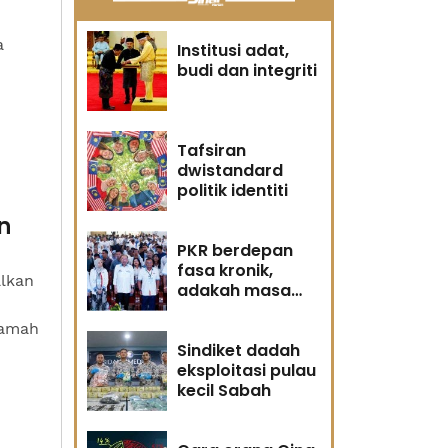
a
Institusi adat,
budi dan integriti
Tafsiran
dwistandard
politik identiti
n
PKR berdepan
fasa kronik,
lkan
adakah masa
masih memihak
kamah
Anwar?
Sindiket dadah
eksploitasi pulau
kecil Sabah