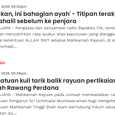
 2026 06:52pm
kan, ini bahagian ayah' - Titipan terak
ahalil sebelum ke penjara
JAYA - Pengasas dan penyampai radio Bapakku FM, Ismah
h menzahirkan rasa syukur atas keputusan yang diangg
ai ketentuan ALLAH SWT selepas Mahkamah Rayuan, di si
umaat...
sa
 2026 05:28pm
atuan kuil tarik balik rayuan pertikaia
ah Rawang Perdana
JAYA - Mahkamah Rayuan pada Jumaat membatalkan ra
tuan Penganut Sri Uchimalai Muniswaraman bagi menget
usan Mahkamah Tinggi Shah Alam berhubung inkuiri adu
tan isu...