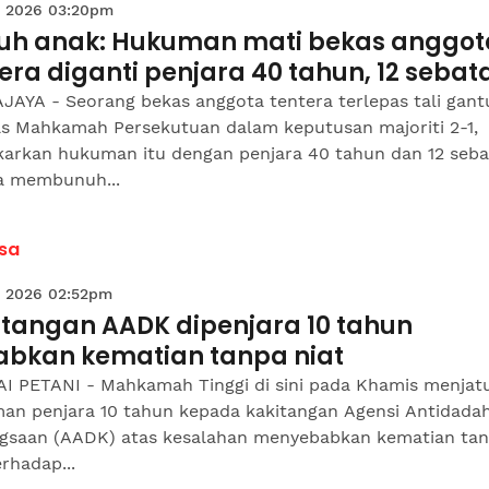
 2026 03:20pm
uh anak: Hukuman mati bekas anggot
era diganti penjara 40 tahun, 12 sebat
JAYA - Seorang bekas anggota tentera terlepas tali gan
as Mahkamah Persekutuan dalam keputusan majoriti 2-1,
arkan hukuman itu dengan penjara 40 tahun dan 12 seb
a membunuh...
sa
 2026 02:52pm
itangan AADK dipenjara 10 tahun
abkan kematian tanpa niat
I PETANI - Mahkamah Tinggi di sini pada Khamis menjat
an penjara 10 tahun kepada kakitangan Agensi Antidada
gsaan (AADK) atas kesalahan menyebabkan kematian ta
erhadap...