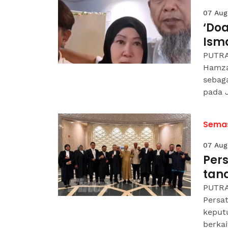
07 Aug
‘Doa
Ism
PUTRA
Hamza
sebag
pada J
Sema
07 Aug
Pers
tan
PUTRA
Persa
keput
berkai