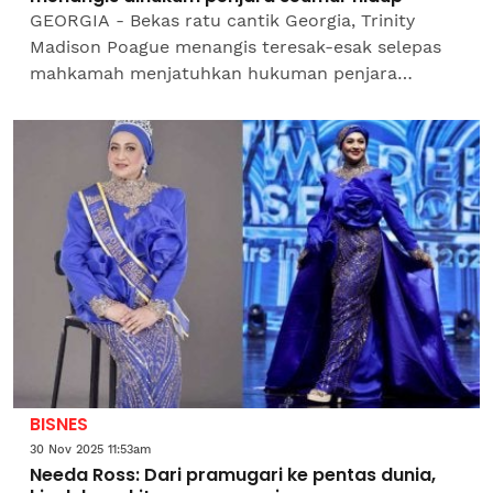
GEORGIA - Bekas ratu cantik Georgia, Trinity
Madison Poague menangis teresak-esak selepas
mahkamah menjatuhkan hukuman penjara
seumur hidup terhadapnya kerana membunuh
anak mantan kekasih.Poague, 20,...
BISNES
30 Nov 2025 11:53am
Needa Ross: Dari pramugari ke pentas dunia,