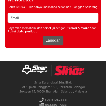
Berita Telus & Tulus hanya untuk anda setiap hari. Langgan Sekarang!
Terma & syarat
Saya telah memahami dan bersetuju dengan
dan
Polisi data peribadi
Sinar Karangkraf Sdn. Bhd.
Lot 1, Jalan Renggam 15/5, Persiaran Selangor,
Seksyen 15, 40000 Shah Alam Selangor, Malaysia
603.5101.7388
603.5101.7333