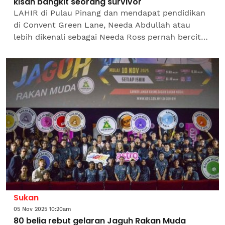
kisah bangkit seorang survivor
LAHIR di Pulau Pinang dan mendapat pendidikan
di Convent Green Lane, Needa Abdullah atau
lebih dikenali sebagai Needa Ross pernah bercita-
cita menjadi pegawai polis. Membesar dengan nilai
disiplin,...
Sukan
05 Nov 2025 10:20am
80 belia rebut gelaran Jaguh Rakan Muda