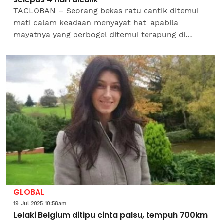
TACLOBAN – Seorang bekas ratu cantik ditemui
mati dalam keadaan menyayat hati apabila
mayatnya yang berbogel ditemui terapung di
perairan Tacloban City, wilayah Leyte, empat hari
selepas...
GLOBAL
19 Jul 2025 10:58am
Lelaki Belgium ditipu cinta palsu, tempuh 700km