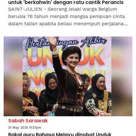
untuk 'berkahwin' dengan ratu cantik Perancis
SAINT-JULIEN - Seorang lelaki warga Belgium
berusia 76 tahun menjadi mangsa penipuan cinta
dalam talian apabila beliau menempuh perjalanan
sejauh 760km untuk bertemu wanita yang
disangka bakal...
Sabah Sarawak
31 May 2025 11:27pm
Bakal guru Bahasa Melayu dinobat Unduk