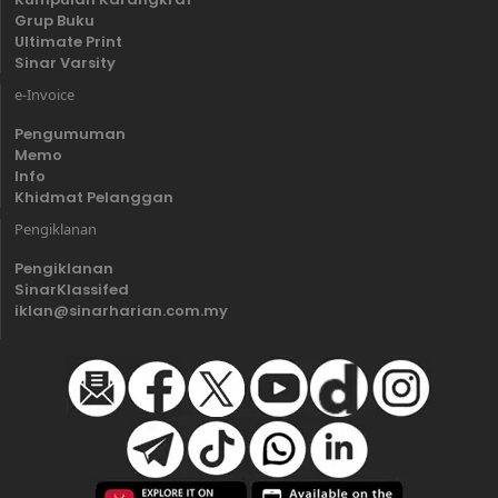
Grup Buku
Ultimate Print
Sinar Varsity
e-Invoice
Pengumuman
Memo
Info
Khidmat Pelanggan
Pengiklanan
Pengiklanan
SinarKlassifed
iklan@sinarharian.com.my