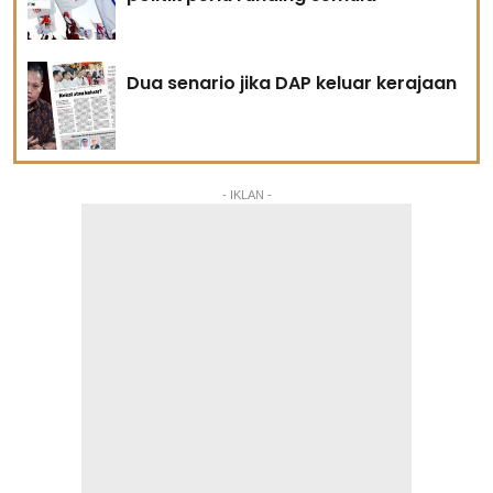
Dua senario jika DAP keluar kerajaan
- IKLAN -