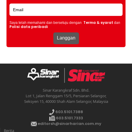
Terma & syarat
Saya telah memahami dan bersetuju dengan
dan
Polisi data peribadi
Sinar Karangkraf Sdn. Bhd.
Lot 1, Jalan Renggam 15/5, Persiaran Selangor,
Seksyen 15, 40000 Shah Alam Selangor, Malaysia
603.5101.7388
603.5101.7333
editorsh@sinarharian.com.my
Berita