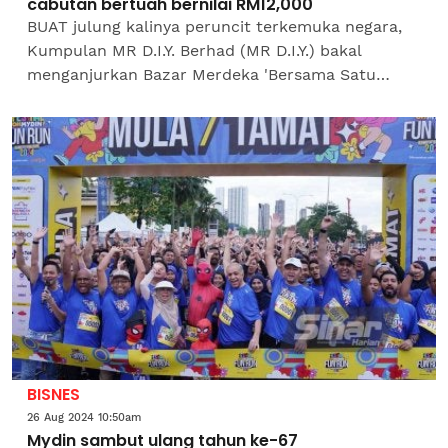
cabutan bertuah bernilai RM12,000
BUAT julung kalinya peruncit terkemuka negara,
Kumpulan MR D.I.Y. Berhad (MR D.I.Y.) bakal
menganjurkan Bazar Merdeka 'Bersama Satu
Bazaar' dengan menghimpunkan 100 gerai yang
menawarkan...
BISNES
26 Aug 2024 10:50am
Mydin sambut ulang tahun ke-67