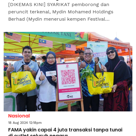
[DIKEMAS KINI] SYARIKAT pemborong dan
peruncit terkenal, Mydin Mohamed Holdings
Berhad (Mydin menerusi kempen Festival
OHMYDIN! menawarkan penjimatan serta ganjaran
keseluruhan bernilai RM6.7 juta...
Nasional
18 Aug 2024 12:18pm
FAMA yakin capai 4 juta transaksi tanpa tunai
di outlet seluruh negara