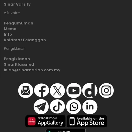
Sinar Varsity
e-Invoice
Pengumuman
Memo
Info
Khidmat Pelanggan
Pengiklanan
Pengiklanan
SinarKlassifed
iklan@sinarharian.com.my