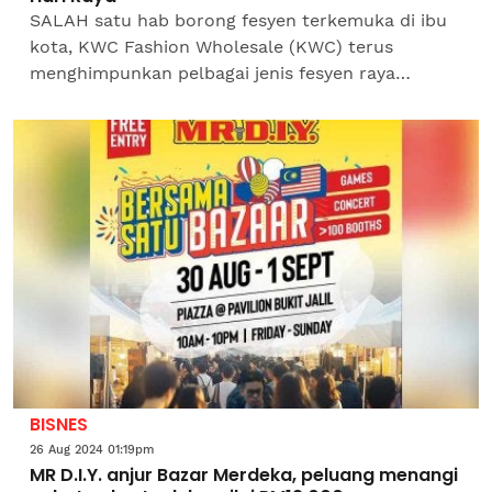
SALAH satu hab borong fesyen terkemuka di ibu
kota, KWC Fashion Wholesale (KWC) terus
menghimpunkan pelbagai jenis fesyen raya
menjadikan persiapan perayaan lebih mudah,
menyeronokkan dan lengkap...
BISNES
26 Aug 2024 01:19pm
MR D.I.Y. anjur Bazar Merdeka, peluang menangi