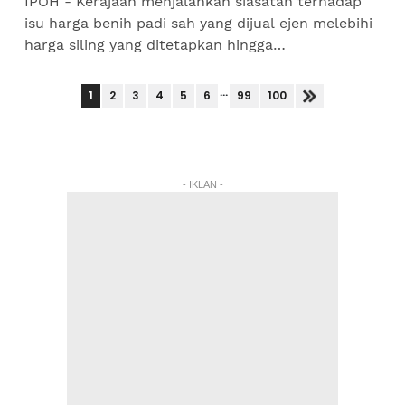
IPOH - Kerajaan menjalankan siasatan terhadap
isu harga benih padi sah yang dijual ejen melebihi
harga siling yang ditetapkan hingga
membebankan pesawah. Ahli Jawatankuasa
Pilihan Khas Parlimen...
...
1
2
3
4
5
6
99
100
- IKLAN -