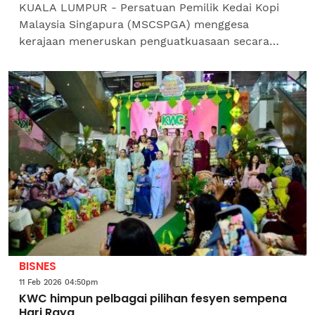
KUALA LUMPUR - Persatuan Pemilik Kedai Kopi
Malaysia Singapura (MSCSPGA) menggesa
kerajaan meneruskan penguatkuasaan secara
konsisten terhadap perdagangan rokok haram
serta menerbitkan senarai jenama...
BISNES
11 Feb 2026 04:50pm
KWC himpun pelbagai pilihan fesyen sempena
Hari Raya