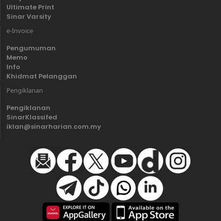
Ultimate Print
Sinar Varsity
e-Invoice
Pengumuman
Memo
Info
Khidmat Pelanggan
Pengiklanan
Pengiklanan
SinarKlassifed
iklan@sinarharian.com.my