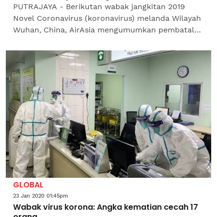
PUTRAJAYA - Berikutan wabak jangkitan 2019
Novel Coronavirus (koronavirus) melanda Wilayah
Wuhan, China, AirAsia mengumumkan pembatalan
penerbangan dari Kota Kinabalu, Bangkok dan
Phuket ke wilayah...
GLOBAL
23 Jan 2020 01:45pm
Wabak virus korona: Angka kematian cecah 17
orang