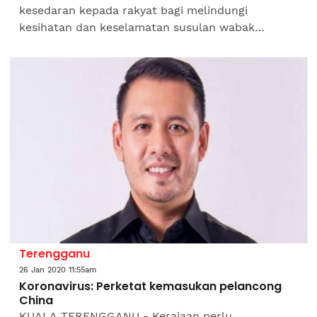
kesedaran kepada rakyat bagi melindungi
kesihatan dan keselamatan susulan wabak
jangkitan 2019 novel koronavirus (2019-nCoV).
Presiden Pas, Datuk Seri Abdul Hadi...
Terengganu
26 Jan 2020 11:55am
Koronavirus: Perketat kemasukan pelancong
China
KUALA TERENGGANU - Kerajaan perlu