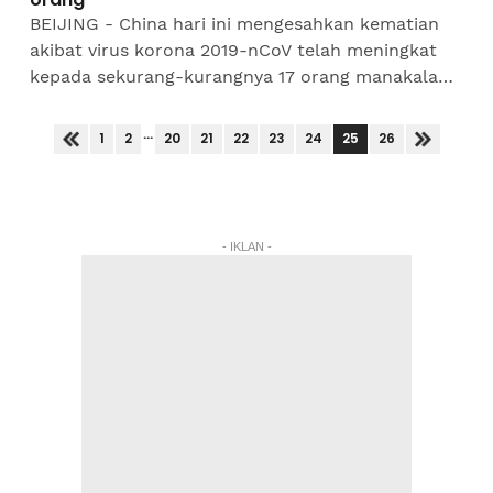
BEIJING - China hari ini mengesahkan kematian
akibat virus korona 2019-nCoV telah meningkat
kepada sekurang-kurangnya 17 orang manakala
jumlah jangkitan mencecah 571 kes selepas ia kini
merebak di...
...
25
1
2
20
21
22
23
24
26
- IKLAN -