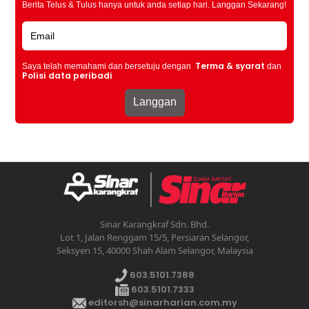
Berita Telus & Tulus hanya untuk anda setiap hari. Langgan Sekarang!
Terma & syarat
Saya telah memahami dan bersetuju dengan
dan
Polisi data peribadi
Sinar Karangkraf Sdn. Bhd.
Lot 1, Jalan Renggam 15/5, Persiaran Selangor,
Seksyen 15, 40000 Shah Alam Selangor, Malaysia
603.5101.7388
603.5101.7333
editorsh@sinarharian.com.my