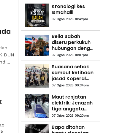
Kronologi kes
Ismahalil
07 Ogos 2026 10:42pm
pada
Belia Sabah
diseru perkukuh
udah
hubungan dengan
Putrajaya
RK DUN
07 Ogos 2026 10:07pm
di...
Suasana sebak
sambut ketibaan
jasad Koperal
Teck Siong
07 Ogos 2026 09:34pm
Maut renjatan
k
elektrik: Jenazah
tiga anggota
polis
07 Ogos 2026 09:20pm
diterbangkan
ap
pulang ke
Bapa ditahan
k,
kampung