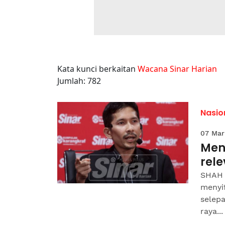
Kata kunci berkaitan
Wacana Sinar Harian
Jumlah: 782
Nasio
07 Mar
Mena
rel
SHAH A
menyi
selep
raya...