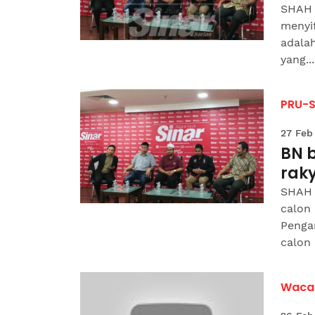
SHAH A
menyi
adala
yang...
PRU-
27 Feb
BN 
rak
SHAH 
calon
Pengan
calon 
Waca