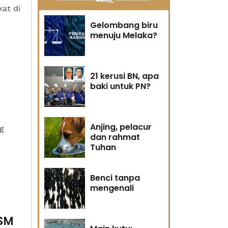
at di
Gelombang biru
menuju Melaka?
21 kerusi BN, apa
baki untuk PN?
Anjing, pelacur
g
dan rahmat
Tuhan
Benci tanpa
mengenali
PSM