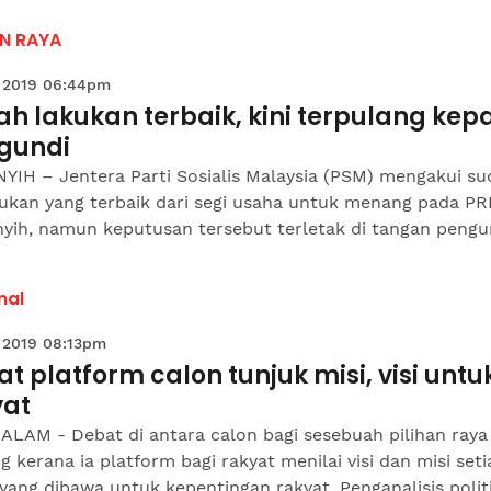
AN RAYA
 2019 06:44pm
h lakukan terbaik, kini terpulang ke
gundi
YIH – Jentera Parti Sosialis Malaysia (PSM) mengakui s
ukan yang terbaik dari segi usaha untuk menang pada P
ih, namun keputusan tersebut terletak di tangan pengun
nal
 2019 08:13pm
t platform calon tunjuk misi, visi untu
yat
ALAM - Debat di antara calon bagi sesebuah pilihan raya
g kerana ia platform bagi rakyat menilai visi dan misi seti
yang dibawa untuk kepentingan rakyat. Penganalisis politi