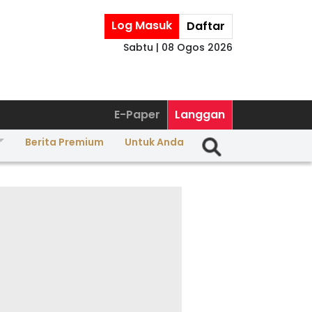
Log Masuk
Daftar
Sabtu | 08 Ogos 2026
E-Paper
Langgan
Berita Premium
Untuk Anda