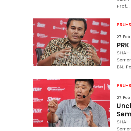
Prof...
PRU-
27 Feb
PRK
SHAH 
Semen
BN. Pe
PRU-
27 Feb
Uncl
Sem
SHAH 
Semen