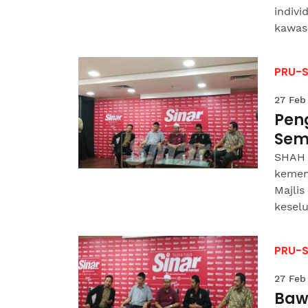
indiv
kawasa
PRU-
27 Feb
Pen
Sem
SHAH 
kemen
Majlis
keselu
PRU-
27 Feb
Baw