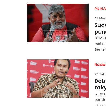
PILIH
01 Mar
Suda
pen
SEMEN
melak
Semeny
Nasio
27 Feb
Deba
rak
SHAH 
pentin
calon 