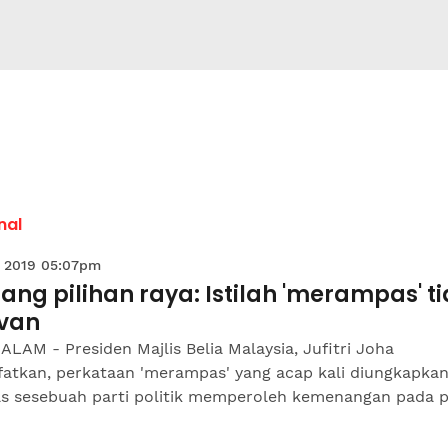
nal
 2019 05:07pm
ng pilihan raya: Istilah 'merampas' t
evan
LAM - Presiden Majlis Belia Malaysia, Jufitri Joha
fatkan, perkataan 'merampas' yang acap kali diungkapka
as sesebuah parti politik memperoleh kemenangan pada p