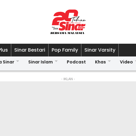
Plus
Sinar Bestari
Pop Family
Sinar Varsity
a Sinar
Sinar Islam
Podcast
Khas
Video
- IKLAN -