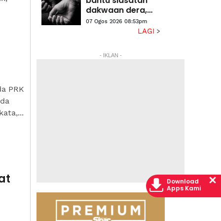
bantu siasatan
halaman
dakwaan dera,
gangguan
07 Ogos 2026 08:53pm
seksual dua anak
LAGI
lelaki
- IKLAN -
da PRK
ada
ata,...
at
Download
Apps Kami