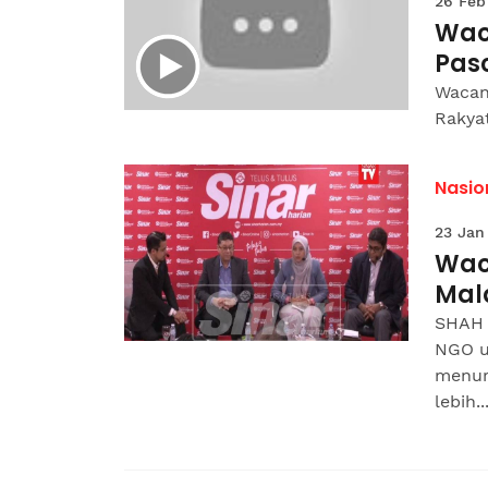
26 Feb
Waca
Pasc
Wacana
Rakyat
Nasio
23 Jan
Wac
Mal
SHAH 
NGO u
menur
lebih..