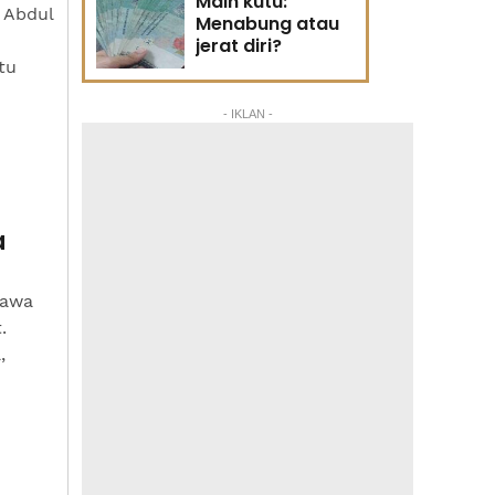
Main kutu:
q Abdul
Menabung atau
jerat diri?
tu
- IKLAN -
a
bawa
.
,