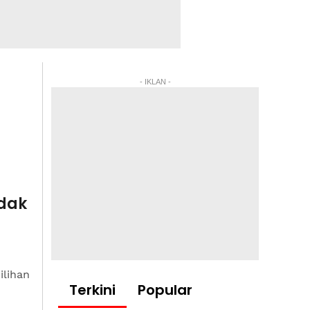
- IKLAN -
idak
n
ilihan
Terkini
Popular