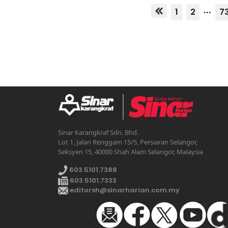
...
1
2
7
Sinar Karangkraf Sdn. Bhd.
Lot 1, Jalan Renggam 15/5, Persiaran Selangor,
Seksyen 15, 40000 Shah Alam Selangor, Malaysia
603.5101.7388
603.5101.7333
editorsh@sinarharian.com.my