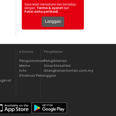
Saya telah memahami dan bersetuju
Terma & syarat
dengan
dan
Polisi data peribadi
e-Invoice
Pengiklanan
Pengumuman
Pengiklanan
Memo
SinarKlassifed
Info
iklan@sinarharian.com.my
Khidmat Pelanggan
ngkraf