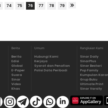
3
74
75
76
77
78
79
Berita
Umum
Rangkaian Kami
Berita
Hubungi Kami
Sinar Daily
Edisi
Kerjaya
SinarPlus
Global
Syarat dan Penafian
Sinar Bestari
E-Paper
Polisi Data Peribadi
Pop Family
Suara
Kumpulan Kara
Sinar
Grup Buku
Video
Ultimate Print
Khas
Sinar Varsity