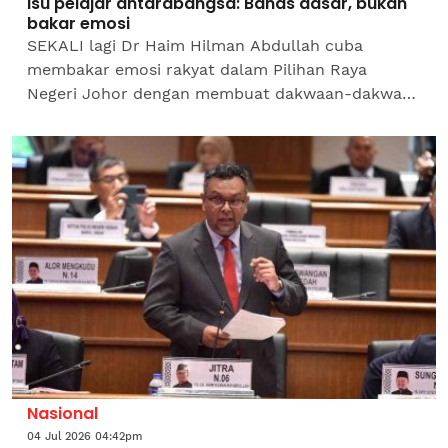
Isu pelajar antarabangsa: Bahas dasar, bukan
bakar emosi
SEKALI lagi Dr Haim Hilman Abdullah cuba
membakar emosi rakyat dalam Pilihan Raya
Negeri Johor dengan membuat dakwaan-dakwaan
mengelirukan bahawa Kementerian Pendidikan
Tinggi (KPT) menyembunyikan...
Nasional
04 Jul 2026 04:42pm