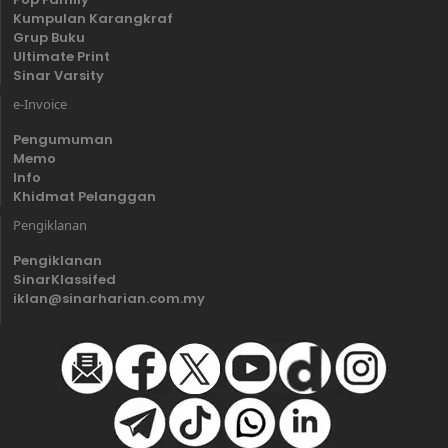
Kumpulan Karangkraf
Grup Buku
Ultimate Print
Sinar Varsity
e-Invoice
Pengumuman
Memo
Info
Khidmat Pelanggan
Pengiklanan
Pengiklanan
SinarKlassifed
iklan@sinarharian.com.my