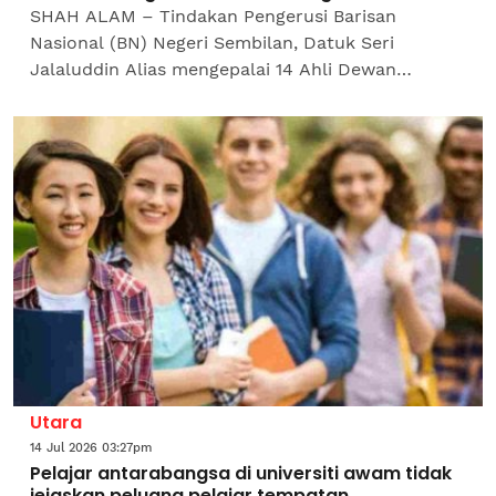
SHAH ALAM – Tindakan Pengerusi Barisan
Nasional (BN) Negeri Sembilan, Datuk Seri
Jalaluddin Alias mengepalai 14 Ahli Dewan
Undangan Negeri (ADUN) UMNO menarik
sokongan terhadap Menteri Besar Negeri...
Utara
14 Jul 2026 03:27pm
Pelajar antarabangsa di universiti awam tidak
jejaskan peluang pelajar tempatan