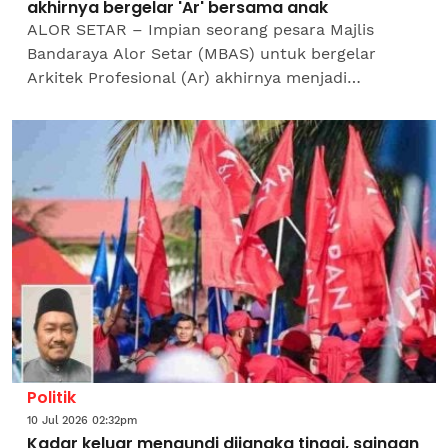
akhirnya bergelar 'Ar' bersama anak
ALOR SETAR – Impian seorang pesara Majlis
Bandaraya Alor Setar (MBAS) untuk bergelar
Arkitek Profesional (Ar) akhirnya menjadi
kenyataan selepas menanti lebih dua dekad.Bekas
arkitek berusia 61...
Politik
10 Jul 2026 02:32pm
Kadar keluar mengundi dijangka tinggi, saingan