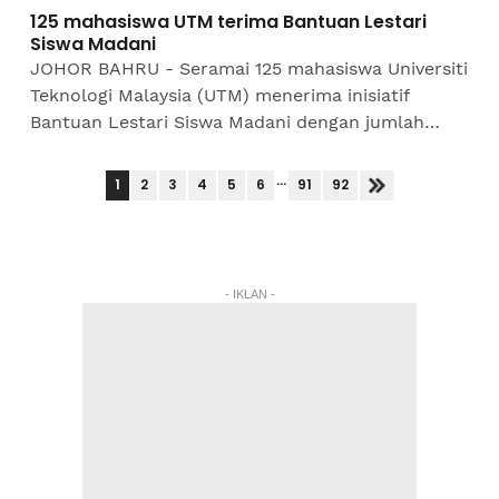
125 mahasiswa UTM terima Bantuan Lestari
Siswa Madani
JOHOR BAHRU - Seramai 125 mahasiswa Universiti
Teknologi Malaysia (UTM) menerima inisiatif
Bantuan Lestari Siswa Madani dengan jumlah
keseluruhan bernilai RM62,500 daripada
Perbadanan Tabung...
...
1
2
3
4
5
6
91
92
- IKLAN -