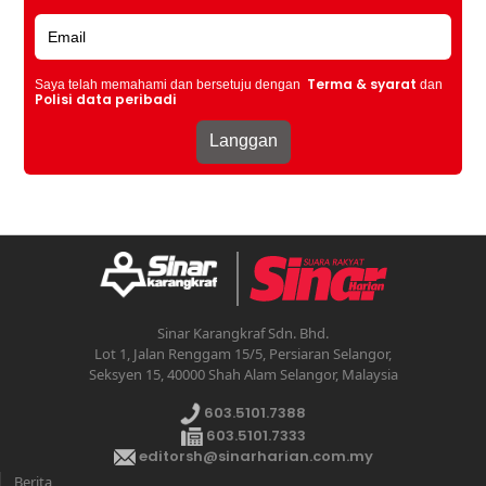
Terma & syarat
Saya telah memahami dan bersetuju dengan
dan
Polisi data peribadi
Sinar Karangkraf Sdn. Bhd.
Lot 1, Jalan Renggam 15/5, Persiaran Selangor,
Seksyen 15, 40000 Shah Alam Selangor, Malaysia
603.5101.7388
603.5101.7333
editorsh@sinarharian.com.my
Berita