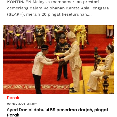
KONTINJEN Malaysia mempamerkan prestasi
cemerlang dalam Kejohanan Karate Asia Tenggara
(SEAKF), meraih 26 pingat keseluruhan,
merangkumi enam emas, lima perak, dan 14
gangsa, yang berlangsung di...
Perak
09 Nov 2024 12:43pm
Syed Danial dahului 59 penerima darjah, pingat
Perak