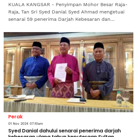
KUALA KANGSAR - Penyimpan Mohor Besar Raja-
Raja, Tan Sri Syed Danial Syed Ahmad mengetuai
senarai 59 penerima Darjah Kebesaran dan
Pingat-pingat Negeri Perak daripada Sultan Perak,
Sultan Nazrin...
Perak
01 Nov 2024 07:10am
Syed Danial dahului senarai penerima darjah
kebesaran ulang tahun keputeraan Sultan