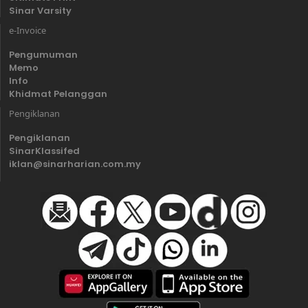
Sinar Varsity
e-Invoice
Pengumuman
Memo
Info
Khidmat Pelanggan
Pengiklanan
Pengiklanan
SinarKlassifed
iklan@sinarharian.com.my