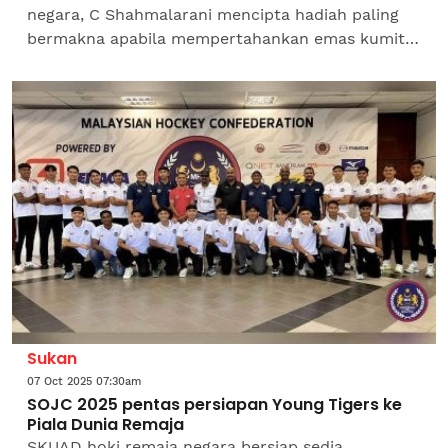
negara, C Shahmalarani mencipta hadiah paling
bermakna apabila mempertahankan emas kumite
wanita bawah 50 kilogram (kg) untuk
melengkapkan hatrik peribadi...
Sukan
07 Oct 2025 07:30am
SOJC 2025 pentas persiapan Young Tigers ke
Piala Dunia Remaja
SKUAD hoki remaja negara bersiap sedia