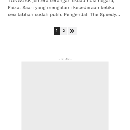
TONGGAK jentera serangan skuad hoki negara,
Faizal Saari yang mengalami kecederaan ketika
sesi latihan sudah pulih. Pengendali The Speedy
Tigers, Sarjit Singh ketika berkongsi perkhabaran
itu turut...
1
2
- IKLAN -