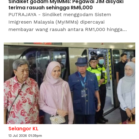
Sindiket godam MyIMMs: Pegawai JIM disyaki
terima rasuah sehingga RM6,000
PUTRAJAYA - Sindiket menggodam Sistem
Imigresen Malaysia (MyIMMs) dipercayai
membayar wang rasuah antara RM1,000 hingga
RM6,000 kepada kepada pegawai Jabatan
Imigresen Malaysia (JIM) kerana dipercayai...
Selangor KL
13 Jul 2026 01:39pm