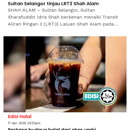
Sultan Selangor tinjau LRT3 Shah Alam
SHAH ALAM – Sultan Selangor, Sultan
Sharafuddin Idris Shah berkenan menaiki Transit
Aliran Ringan 3 (LRT3) Laluan Shah Alam pada
Isnin bagi meninjau sendiri kemudahan
pengangkutan awam moden yang...
Edisi Halal
17 Apr 2026 02:53pm
Perkasa budaya halal dari akar umbi