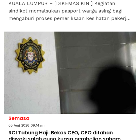
KUALA LUMPUR – [DIKEMAS KINI] Kegiatan
sindiket memalsukan pasport warga asing bagi
mengaburi proses pemeriksaan kesihatan pekerja
asing terbongkar selepas Jabatan Imigresen
Malaysia (JIM) menahan...
Semasa
05 Aug 2026 09:14am
RCI Tabung Haji: Bekas CEO, CFO ditahan
disyaki salah guna kuasa pembelian saham