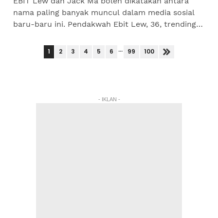
EBIT Lew dan Jack Ma boleh dikatakan antara
nama paling banyak muncul dalam media sosial
baru-baru ini. Pendakwah Ebit Lew, 36, trending
kerana sikap dermawannya, manakala Jack Ma,
56, disebabkan...
...
1
2
3
4
5
6
99
100
- IKLAN -