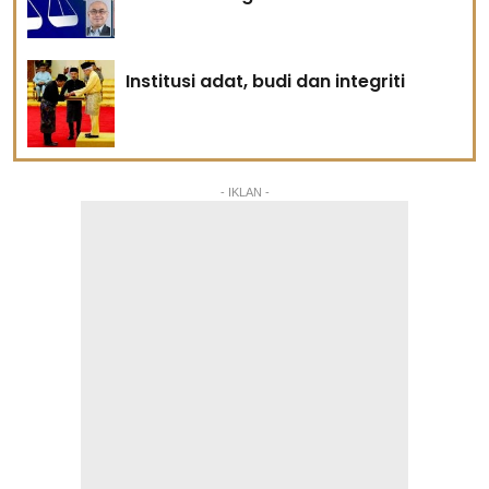
Institusi adat, budi dan integriti
- IKLAN -