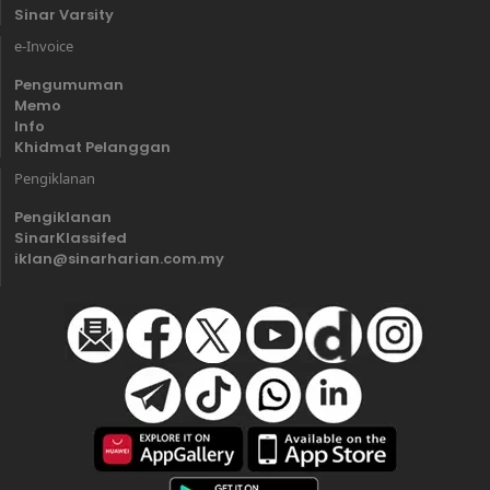
Sinar Varsity
e-Invoice
Pengumuman
Memo
Info
Khidmat Pelanggan
Pengiklanan
Pengiklanan
SinarKlassifed
iklan@sinarharian.com.my