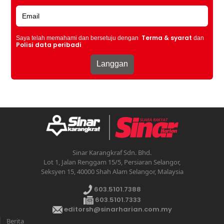
Terma & syarat
Saya telah memahami dan bersetuju dengan
dan
Polisi data peribadi
Sinar Karangkraf Sdn. Bhd.
Lot 1, Jalan Renggam 15/5, Persiaran Selangor,
Seksyen 15, 40000 Shah Alam Selangor, Malaysia
603.5101.7388
603.5101.7333
editorsh@sinarharian.com.my
Berita