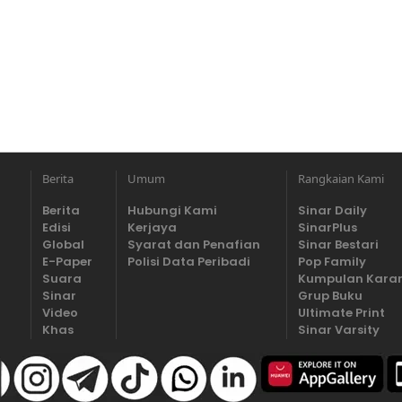
Berita
Umum
Rangkaian Kami
Berita
Hubungi Kami
Sinar Daily
Edisi
Kerjaya
SinarPlus
Global
Syarat dan Penafian
Sinar Bestari
E-Paper
Polisi Data Peribadi
Pop Family
Suara
Kumpulan Kara
Sinar
Grup Buku
Video
Ultimate Print
Khas
Sinar Varsity