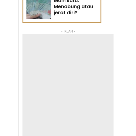
Main kutu:
Menabung atau
jerat diri?
- IKLAN -