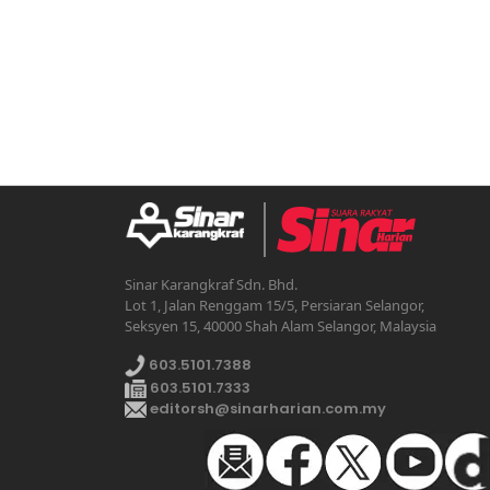
Sinar Karangkraf Sdn. Bhd.
Lot 1, Jalan Renggam 15/5, Persiaran Selangor,
Seksyen 15, 40000 Shah Alam Selangor, Malaysia
603.5101.7388
603.5101.7333
editorsh@sinarharian.com.my