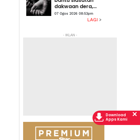
bantu siasatan
halaman
dakwaan dera,
gangguan
07 Ogos 2026 08:53pm
seksual dua anak
LAGI
lelaki
- IKLAN -
Download
Apps Kami