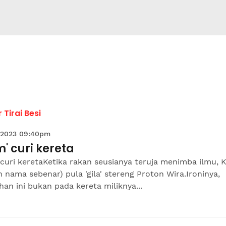
r Tirai Besi
 2023 09:40pm
m' curi kereta
 curi keretaKetika rakan seusianya teruja menimba ilmu, 
 nama sebenar) pula 'gila' stereng Proton Wira.Ironinya,
han ini bukan pada kereta miliknya...