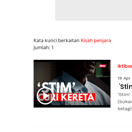
Kata kunci berkaitan
Kisah penjara
Jumlah: 1
Iktiba
19 Apr
'Sti
'Stim'
(bukan
ketagi