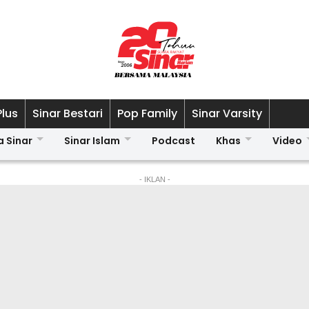
Plus
Sinar Bestari
Pop Family
Sinar Varsity
a Sinar
Sinar Islam
Podcast
Khas
Video
- IKLAN -