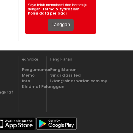
Saya telah memahami dan bersetuju
Terma & syarat
dengan
dan
Polisi data peribadi
e-Invoice
Pengiklanan
Pengumuman
Pengiklanan
Memo
SinarKlassifed
Info
iklan@sinarharian.com.my
Khidmat Pelanggan
ngkraf