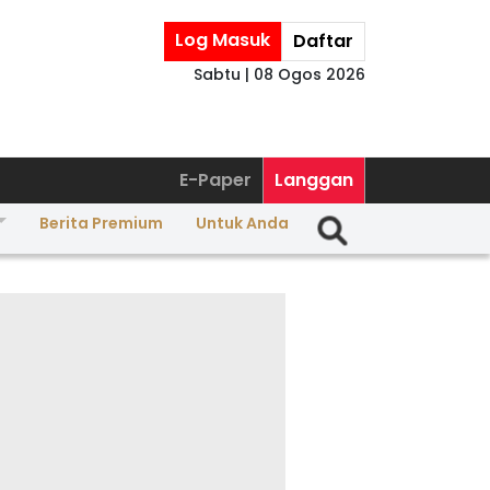
Log Masuk
Daftar
Sabtu | 08 Ogos 2026
E-Paper
Langgan
Berita Premium
Untuk Anda