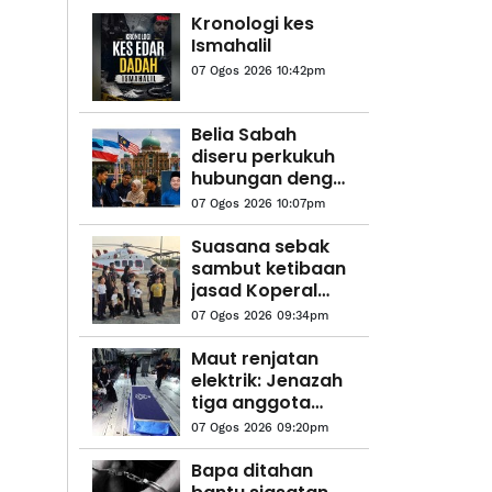
Kronologi kes
Ismahalil
07 Ogos 2026 10:42pm
Belia Sabah
diseru perkukuh
hubungan dengan
Putrajaya
07 Ogos 2026 10:07pm
Suasana sebak
sambut ketibaan
jasad Koperal
Teck Siong
07 Ogos 2026 09:34pm
Maut renjatan
elektrik: Jenazah
tiga anggota
polis
07 Ogos 2026 09:20pm
diterbangkan
pulang ke
Bapa ditahan
kampung