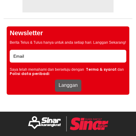
Newsletter
Berita Telus & Tulus hanya untuk anda setiap hari. Langgan Sekarang!
Terma & syarat
Saya telah memahami dan bersetuju dengan
dan
Polisi data peribadi