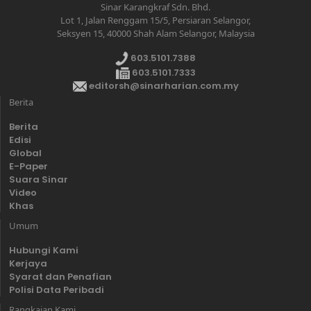
Sinar Karangkraf Sdn. Bhd.
Lot 1, Jalan Renggam 15/5, Persiaran Selangor,
Seksyen 15, 40000 Shah Alam Selangor, Malaysia
603.5101.7388
603.5101.7333
editorsh@sinarharian.com.my
Berita
Berita
Edisi
Global
E-Paper
Suara Sinar
Video
Khas
Umum
Hubungi Kami
Kerjaya
Syarat dan Penafian
Polisi Data Peribadi
Rangkaian Kami