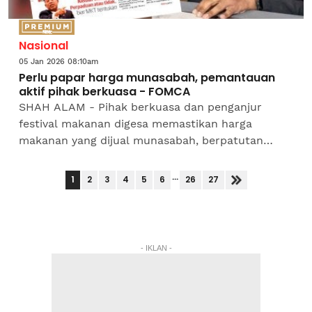
Nasional
05 Jan 2026 08:10am
Perlu papar harga munasabah, pemantauan
aktif pihak berkuasa - FOMCA
SHAH ALAM - Pihak berkuasa dan penganjur
festival makanan digesa memastikan harga
makanan yang dijual munasabah, berpatutan
serta tidak melampau bagi melindungi
kepentingan pengunjung.Ketua Pegawai...
...
1
2
3
4
5
6
26
27
- IKLAN -