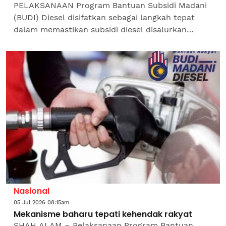
PELAKSANAAN Program Bantuan Subsidi Madani
(BUDI) Diesel disifatkan sebagai langkah tepat
dalam memastikan subsidi diesel disalurkan
secara lebih bersasar kepada golongan yang
benar-benar layak,...
Nasional
05 Jul 2026 08:15am
Mekanisme baharu tepati kehendak rakyat
SHAH ALAM – Pelaksanaan Program Bantuan