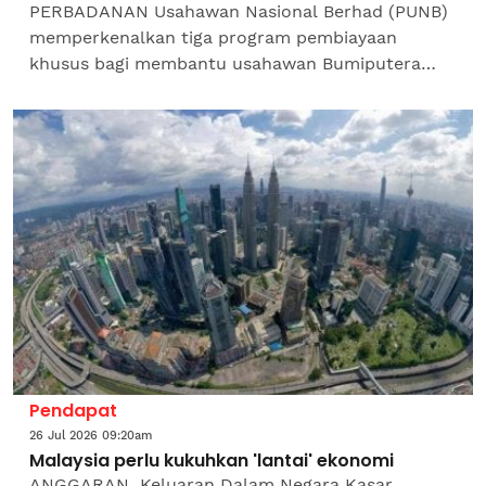
PERBADANAN Usahawan Nasional Berhad (PUNB)
memperkenalkan tiga program pembiayaan
khusus bagi membantu usahawan Bumiputera
mendapatkan modal dengan lebih pantas,
mengukuhkan aliran tunai dan...
Pendapat
26 Jul 2026 09:20am
Malaysia perlu kukuhkan 'lantai' ekonomi
ANGGARAN Keluaran Dalam Negara Kasar