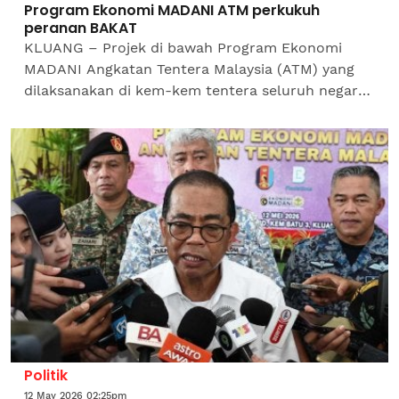
Program Ekonomi MADANI ATM perkukuh
peranan BAKAT
KLUANG – Projek di bawah Program Ekonomi
MADANI Angkatan Tentera Malaysia (ATM) yang
dilaksanakan di kem-kem tentera seluruh negara
berjaya meningkatkan kesejahteraan keluarga
warga ATM, di samping...
Politik
12 May 2026 02:25pm