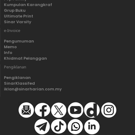
Kumpulan Karangkraf
Grup Buku
Ultimate Print
Sinar Varsity
e-Invoice
Pengumuman
Memo
Info
Khidmat Pelanggan
Pengiklanan
Pengiklanan
SinarKlassifed
iklan@sinarharian.com.my