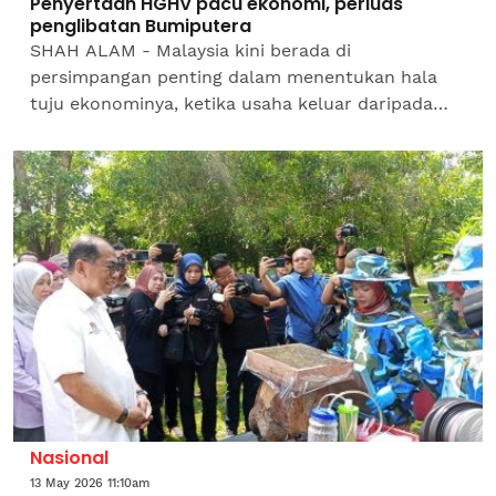
Penyertaan HGHV pacu ekonomi, perluas
penglibatan Bumiputera
SHAH ALAM - Malaysia kini berada di
persimpangan penting dalam menentukan hala
tuju ekonominya, ketika usaha keluar daripada
perangkap pendapatan sederhana menjadi
semakin mendesak demi memastikan...
Nasional
13 May 2026 11:10am