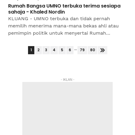
Rumah Bangsa UMNO terbuka terima sesiapa
sahaja - Khaled Nordin
KLUANG - UMNO terbuka dan tidak pernah
memilih menerima mana-mana bekas ahli atau
pemimpin politik untuk menyertai Rumah
Bangsa.Naib Presiden UMNO, Datuk Seri Mohamed
Khaled Nordin berkata, semua...
...
1
2
3
4
5
6
79
80
- IKLAN -