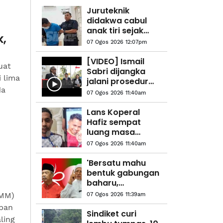
Juruteknik
didakwa cabul
anak tiri sejak
k,
usia 10 tahun
07 Ogos 2026 12:07pm
[VIDEO] Ismail
uat
Sabri dijangka
 lima
jalani prosedur
da
pemasangan
07 Ogos 2026 11:40am
perentak jantung
hari ini - Peguam
Lans Koperal
Hafiz sempat
luang masa
bersama isteri,
07 Ogos 2026 11:40am
anak sebelum
'pergi' selamanya
'Bersatu mahu
bentuk gabungan
baharu,
automatik
KMM)
07 Ogos 2026 11:39am
terkeluar
apan
daripada PN'-
Sindiket curi
ling
Abdul Hadi