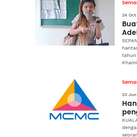
Sema
24 Oct
Bua
Ade
SEPAN
hantar
tahun
Khamis
Sema
23 Jun
Han
pen
KUALA
denga
seoran