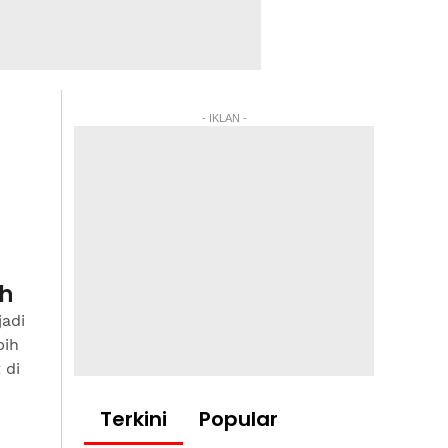
- IKLAN -
h
jadi
bih
 di
Terkini
Popular