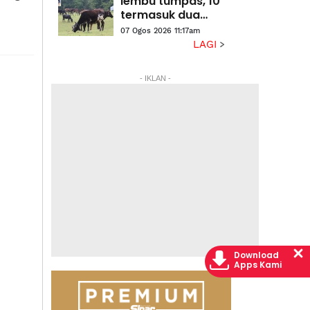
lembu tumpas, 10
termasuk dua
wanita ada rekod
07 Ogos 2026 11:17am
dadah, jenayah
LAGI
ditahan
- IKLAN -
Download
Apps Kami