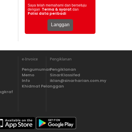
Saya telah memahami dan bersetuju
Terma & syarat
dengan
dan
Polisi data peribadi
e-Invoice
Pengiklanan
Pengumuman
Pengiklanan
Memo
SinarKlassifed
Info
iklan@sinarharian.com.my
Khidmat Pelanggan
ngkraf