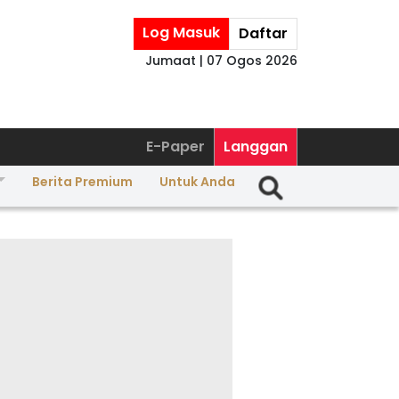
Log Masuk
Daftar
Jumaat | 07 Ogos 2026
E-Paper
Langgan
Berita Premium
Untuk Anda