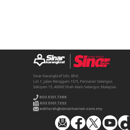
Sinar Karangkraf Sdn. Bhd.
Lot 1, Jalan Renggam 15/5, Persiaran Selangor,
Seksyen 15, 40000 Shah Alam Selangor, Malaysia
603.5101.7388
603.5101.7333
editorsh@sinarharian.com.my