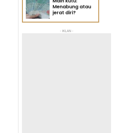
Main kutu:
Menabung atau
jerat diri?
- IKLAN -