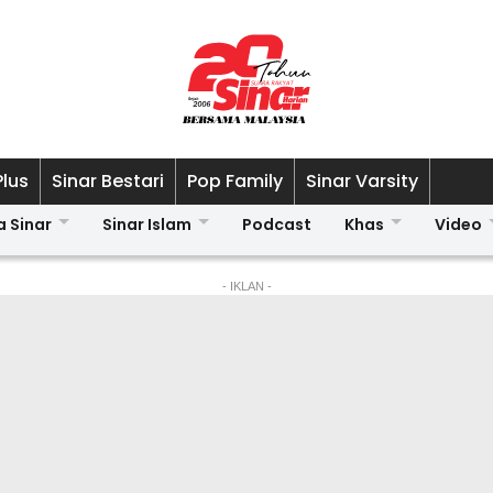
Plus
Sinar Bestari
Pop Family
Sinar Varsity
a Sinar
Sinar Islam
Podcast
Khas
Video
- IKLAN -