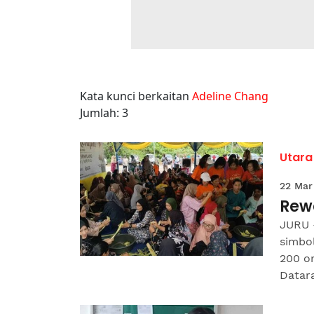
Kata kunci berkaitan
Adeline Chang
Jumlah: 3
Utara
22 Mar
Rew
JURU -
simbol
200 o
Datara