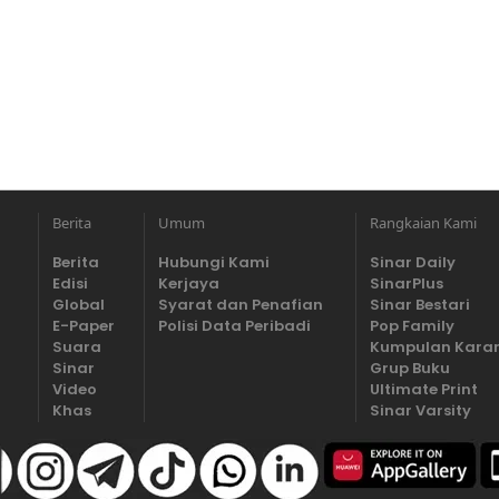
Berita
Umum
Rangkaian Kami
Berita
Hubungi Kami
Sinar Daily
Edisi
Kerjaya
SinarPlus
Global
Syarat dan Penafian
Sinar Bestari
E-Paper
Polisi Data Peribadi
Pop Family
Suara
Kumpulan Kara
Sinar
Grup Buku
Video
Ultimate Print
Khas
Sinar Varsity