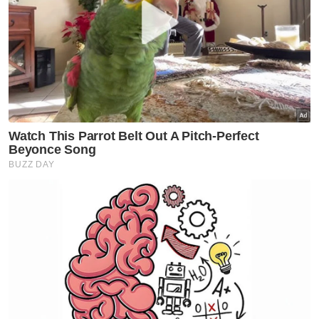
Ronaldo terkena 'Sumpahan Drake'?
Gol lewat Merino musnahkan impian Ronaldo
Ronaldo wajar jadi super-sub
Pentas terakhir 10 bintang
Ronaldo sebut kalimah Bismillah sebelum sumbat
penalti?
Ronaldo dan Portugal ke pusingan 16
Namun, di sebalik segala pencapaian itu,
Piala Dunia kekal menjadi satu-satunya trofi
paling berprestij yang gagal berada dalam
genggamannya.