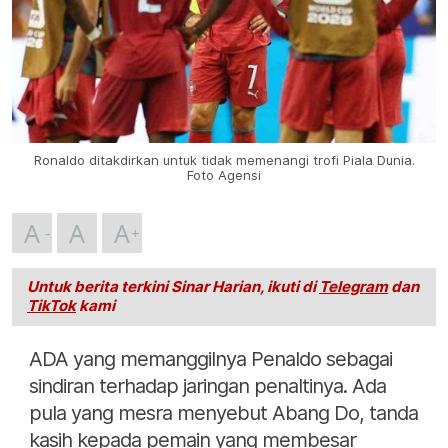
Ronaldo ditakdirkan untuk tidak memenangi trofi Piala Dunia.
Foto Agensi
A
A
A
Untuk berita terkini Sinar Harian, ikuti di
Telegram
dan
TikTok
kami
ADA yang memanggilnya Penaldo sebagai
sindiran terhadap jaringan penaltinya. Ada
pula yang mesra menyebut Abang Do, tanda
kasih kepada pemain yang membesar