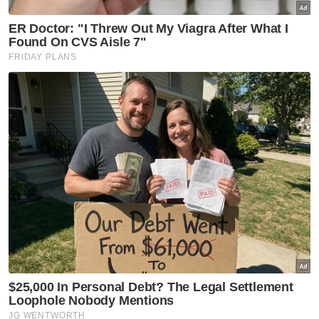
Kerana akhirnya, gelaran hanyalah gelaran.
Bagi jutaan penyokong, Ronaldo akan
sentiasa dikenang sebagai pemain yang
berani bermimpi, tidak pernah mengenal erti
mengalah dan terus mengejar impian
sehingga ke penghujung kariernya.
Piala Dunia mungkin bukan takdirnya, tetapi
tempat istimewa dalam hati peminat akan
sentiasa menjadi miliknya.
Muat turun aplikasi Sinar Harian.
Klik di sini!
Ronaldo