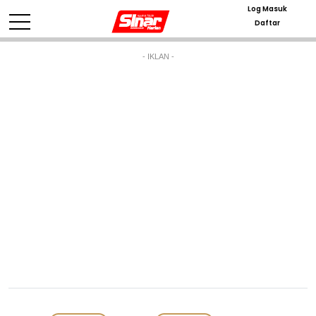
Log Masuk
Daftar
- IKLAN -