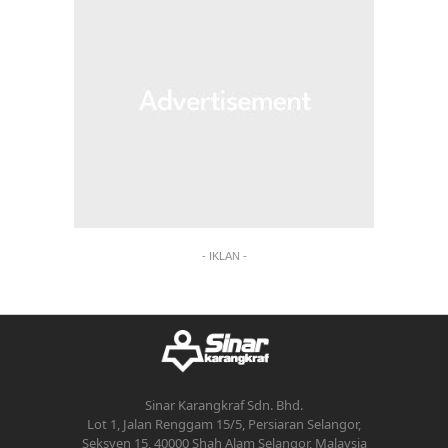
- IKLAN -
Sinar Karangkraf Sdn. Bhd.
Lot 1, Jalan Renggam 15/5, Persiaran Selangor,
Seksyen 15, 40000 Shah Alam Selangor, Malaysia