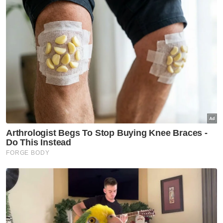
Hakikat itu menjadikan penyingkiran kali ini
cukup sukar diterima, bukan sahaja oleh
Ronaldo, malah jutaan penyokong yang
mengimpikan beliau akhirnya menjulang trofi
yang selama ini begitu sukar digapai.
Sejak membuat penampilan sulung pada
edisi 2006, Ronaldo sudah mengharungi
enam kempen Piala Dunia.
Beliau menyaksikan generasi pemain datang
dan pergi, memecahkan pelbagai rekod,
menjaringkan ratusan gol serta mengumpul
hampir setiap trofi yang boleh dimenangi.
Artikel Berkaitan: