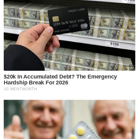
Sukan
Tiket aksi Malaysia-Filipina
habis terjual
Sukan
Rifdean buru gelaran dunia di
bumi Jepun