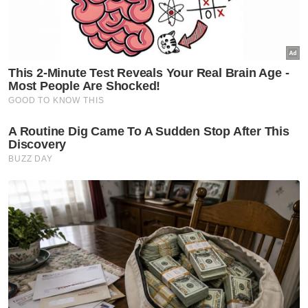
Mungkin benar, tidak semua legenda
ditakdirkan untuk memiliki trofi itu.
Namun kegagalan menjulang Piala Dunia
tidak sedikit pun memadamkan legasi
Ronaldo. Beliau sudah membuktikan dirinya
sebagai antara pemain terbaik sepanjang
zaman menerusi disiplin, ketekunan dan
keinginan untuk terus bersaing di tahap
tertinggi walaupun usia semakin meningkat.