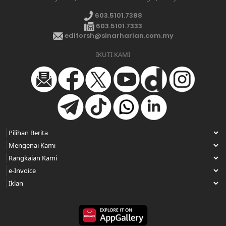
603.5101.7388
603.5101.7333
editorsh@sinarharian.com.my
IKUTI KAMI