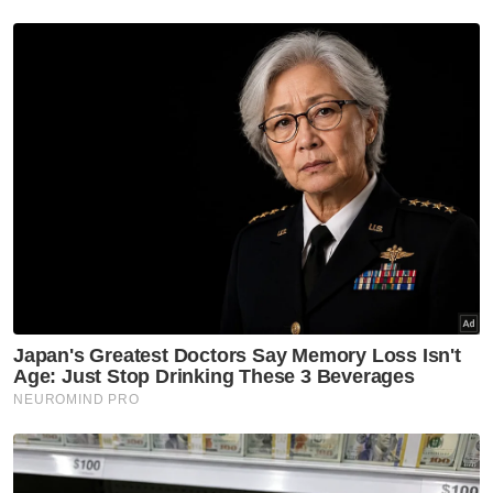
Piala Dunia 2026
Artikel Disyorkan
Sukan
Filipina bukan lawan mudah
Sukan
'Tak kisahlah 20 atau 90 minit'