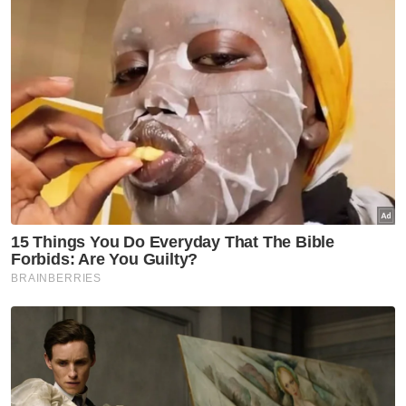
Menurut BHEUU, Penyata Jawatankuasa
termasuk cadangan pindaan baharu telah
dibentangkan di Dewan Rakyat pada 22 Jun
lepas.
"Setelah mempertimbangkan beberapa
pandangan daripada pihak berkepentingan
termasuklah Ahli-Ahli Parlimen Kerajaan dan
Pembangkang, pakar perundangan serta
Pertubuhan Masyarakat Sivil, Kerajaan
Madani bersetuju meminda Fasal (18) Perkara
145A Rang Undang-undang bagi
memperkukuh keseimbangan antara
kebebasan Pendakwa Raya dan akauntabiliti
institusi,” menurut BHEUU.