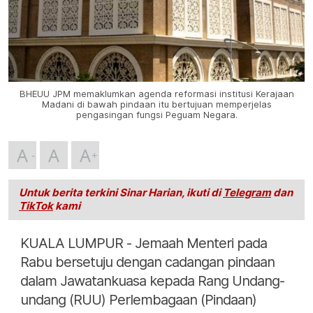
BHEUU JPM memaklumkan agenda reformasi institusi Kerajaan
Madani di bawah pindaan itu bertujuan memperjelas
pengasingan fungsi Peguam Negara.
A
A
A
Untuk berita terkini Sinar Harian, ikuti di
Telegram
dan
TikTok
kami
KUALA LUMPUR - Jemaah Menteri pada
Rabu bersetuju dengan cadangan pindaan
dalam Jawatankuasa kepada Rang Undang-
undang (RUU) Perlembagaan (Pindaan)