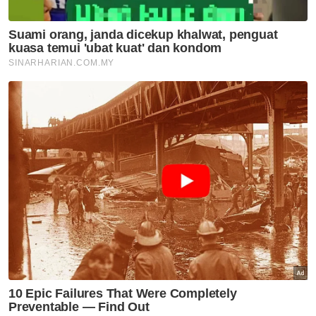
Nasional
Ke arah Tabung Haji kekal
cemerlang
Nasional
RCI Tabung Haji: JPM Hal Ehwal
Agama junjung titah Agong
demi integriti
Nasional
Transformasi Tabung Haji
berjaya, syor RCI dilaksana