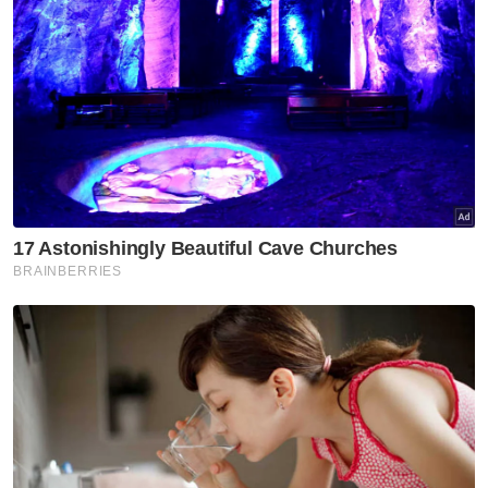
TAG: BHEUU, JPM, MADANI, pengasingan,
Pendakwa Raya,
Muat turun aplikasi Sinar Harian.
Klik di sini!
Kabinet