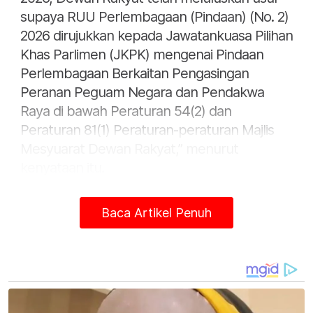
supaya RUU Perlembagaan (Pindaan) (No. 2)
2026 dirujukkan kepada Jawatankuasa Pilihan
Khas Parlimen (JKPK) mengenai Pindaan
Perlembagaan Berkaitan Pengasingan
Peranan Peguam Negara dan Pendakwa
Raya di bawah Peraturan 54(2) dan
Peraturan 81(1) Peraturan-peraturan Majlis
Mesyuarat Dewan Rakyat,” menurut
kenyataan itu.
Jawatankuasa yang dianggotai 11 Ahli
Baca Artikel Penuh
Parlimen kerajaan dan pembangkang itu
telah mengadakan tujuh mesyuarat bagi
meneliti RUU berkenaan termasuk
menetapkan terma rujukan, meneliti
parameter perbincangan draf pindaan dalam
Jawatankuasa.