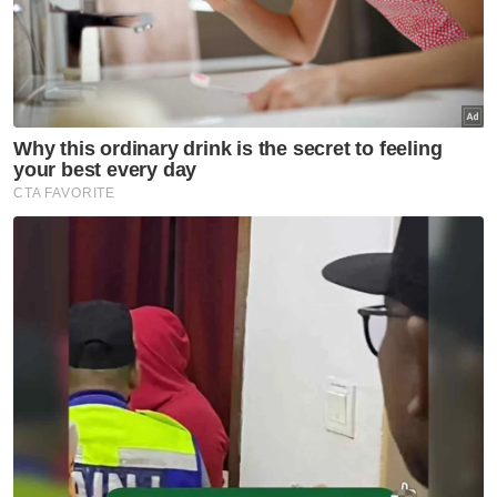
Setuju Pinda
RUU
Peranan Parlimen
Pendakwa Raya
Artikel Disyorkan
Nasional
ITE Singapura terbuka
kerjasama dengan ADTEC JTM