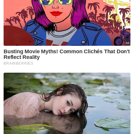
calon oleh suatu Jawatankuasa Pilihan,
Dewan Rakyat akan membuat syor kepada
Suruhanjaya Perkhidmatan Kehakiman dan
Perundangan (SPKP).
"SPKP seterusnya hendaklah menasihati
Yang di-Pertuan Agong berhubung
pelantikan Pendakwa Raya berdasarkan syor
Jawatankuasa Pilihan tersebut. Pindaan ini
akan dibentangkan di Mesyuarat Kedua,
Penggal Kelima, Parlimen Ke-15 Tahun 2026
pada 13 Julai ini, untuk dibahaskan.
Artikel Berkaitan:
Dua rang undang-undang, satu isyarat politik
Kerajaan dalam proses tambah baik undang-undang
tangani campur tangan asing - MKN
Penambahbaikan RUU asing peranan Peguam