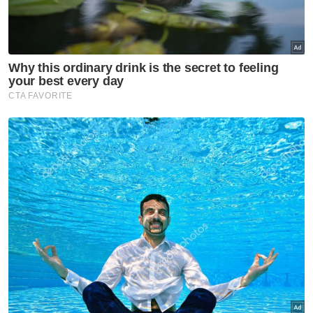
Negara, pendakwa raya ambil masa tiga bulan -
Fahmi
Menurut kenyataan itu, reformasi
perundangan berkenaan merupakan langkah
penting bagi memastikan keadilan
dilaksanakan secara bebas, telus dan
berlandaskan integriti serta menggambarkan
iltizam Malaysia membina sistem
pendakwaan yang diyakini rakyat dan setara
dengan piawaian terbaik dunia.