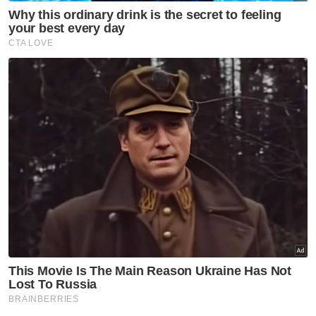
"BHEUU, JPM merakamkan setinggi-tinggi
penghargaan kepada Perdana
Menteri, Menteri di Jabatan Perdana Menteri
(Undang-Undang dan Reformasi Institusi),
Timbalan Menteri di Jabatan Perdana
Menteri (Undang-Undang dan Reformasi
Institusi), barisan Jemaah Menteri dan
Peguam Negara dan pasukan beliau atas
sokongan, pandangan dan cadangan yang
telah diberikan dalam memperkukuh pindaan
kepada Rang Undang-Undang ini,” menurut
kenyataan itu. - Bernama