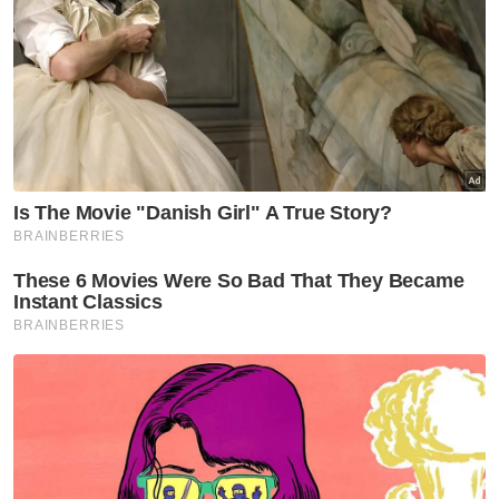
Pindaan kepada Fasal (18) Perkara 145A itu
mengambil kira cadangan supaya nama-
nama calon dikemukakan kepada Yang di-
Pertua Dewan Rakyat untuk dibentangkan di
hadapan Dewan Rakyat.
Menurut kenyataan itu, selepas penelitian