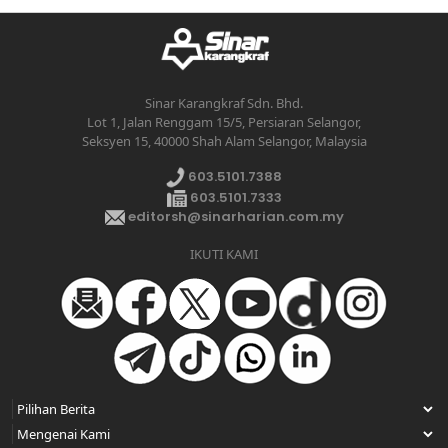
Sinar Karangkraf Sdn. Bhd.
Lot 1, Jalan Renggam 15/5, Persiaran Selangor,
Seksyen 15, 40000 Shah Alam Selangor, Malaysia
603.5101.7388
603.5101.7333
editorsh@sinarharian.com.my
IKUTI KAMI